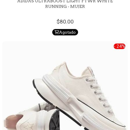
ADIDAS ULTRABOOST LIGHT FTWR WHITE
RUNNING - MUJER
80.
00
Agotado
- 24%