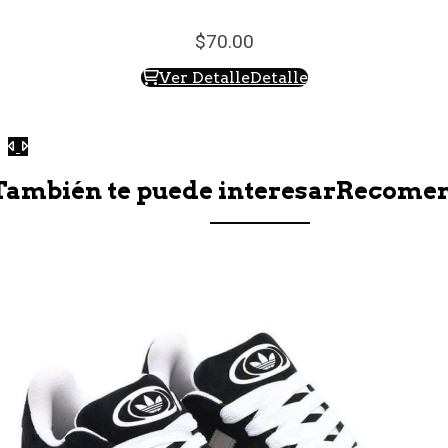
70.
00
Ver Detalle
Detalle
Anterior
Siguiente
También te puede interesar
Recome