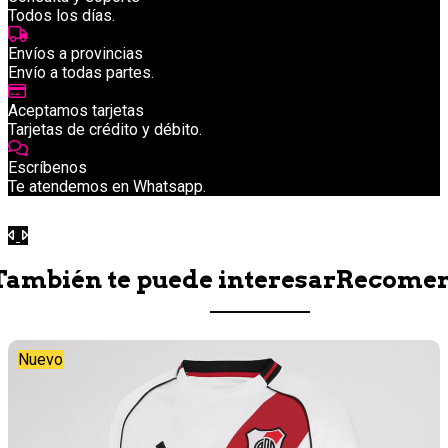
Todos los días.
Envíos a provincias
Envío a todas partes.
Aceptamos tarjetas
Tarjetas de crédito y débito.
Escríbenos
Te atendemos en Whatsapp.
Anterior
Siguiente
También te puede interesar
Recome
Nuevo