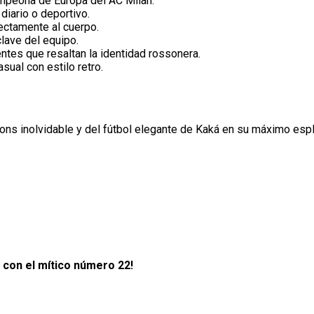
mpeona de Europa del AC Milan.
iario o deportivo.
ctamente al cuerpo.
lave del equipo.
tes que resaltan la identidad rossonera.
sual con estilo retro.
ns inolvidable y del fútbol elegante de Kaká en su máximo esple
 con el mítico número 22!