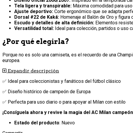
Diseño oficial 2006/2007:
Inspirado en la temporada ca
Tela ligera y transpirable:
Máxima comodidad para uso d
Ajuste deportivo:
Corte ergonómico que se adapta perfe
Dorsal #22 de Kaká:
Homenaje al Balón de Oro y figura c
Escudo y detalles de alta definición:
Elementos resisten
Versatilidad total:
Ideal para colección, partidos o uso ca
¿Por qué elegirla?
Porque no es solo una camiseta, es el recuerdo de una Champio
europea.
Expandir descripción
✅ Ideal para coleccionistas y fanáticos del fútbol clásico
✅ Diseño histórico de campeón de Europa
✅ Perfecta para uso diario o para apoyar al Milan con estilo
¡Consíguela ahora y revive la magia del AC Milan campeón
Estado del producto
: Nuevo