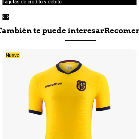
Tarjetas de crédito y débito.
Anterior
Siguiente
También te puede interesar
Recome
Nuevo