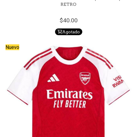
RETRO
40.
00
Agotado
Nuevo