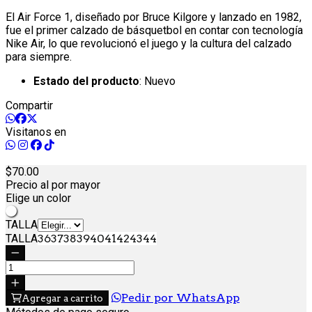
El Air Force 1, diseñado por Bruce Kilgore y lanzado en 1982,
fue el primer calzado de básquetbol en contar con tecnología
Nike Air, lo que revolucionó el juego y la cultura del calzado
para siempre.
Estado del producto
: Nuevo
Compartir
Visitanos en
70.
00
Precio al por mayor
Elige un color
Blanco
TALLA
TALLA
36
37
38
39
40
41
42
43
44
Pedir por WhatsApp
Agregar a carrito