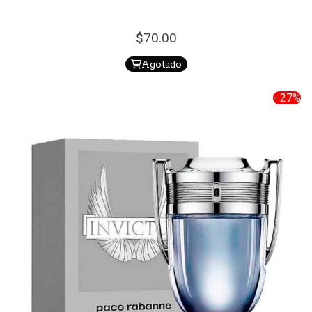
70.
00
Agotado
- 27%