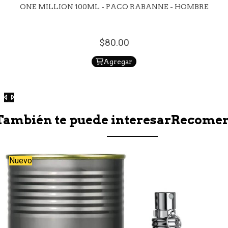
ONE MILLION 100ML - PACO RABANNE - HOMBRE
80.
00
Agregar
Anterior
Siguiente
También te puede interesar
Recome
Nuevo