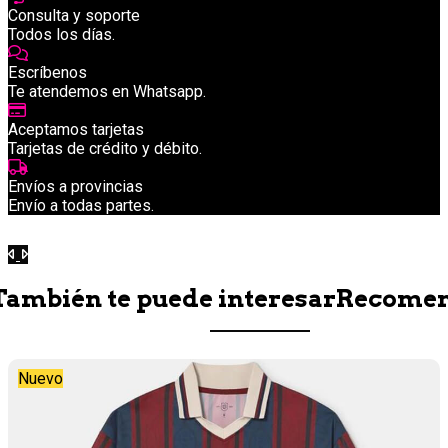
Consulta y soporte
Todos los días.
Escríbenos
Te atendemos en Whatsapp.
Aceptamos tarjetas
Tarjetas de crédito y débito.
Envíos a provincias
Envío a todas partes.
Anterior
Siguiente
También te puede interesar
Recome
Nuevo