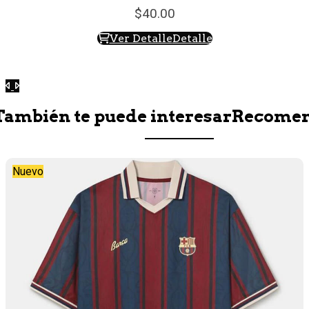
40.
00
Ver Detalle
Detalle
Anterior
Siguiente
También te puede interesar
Recome
Nuevo