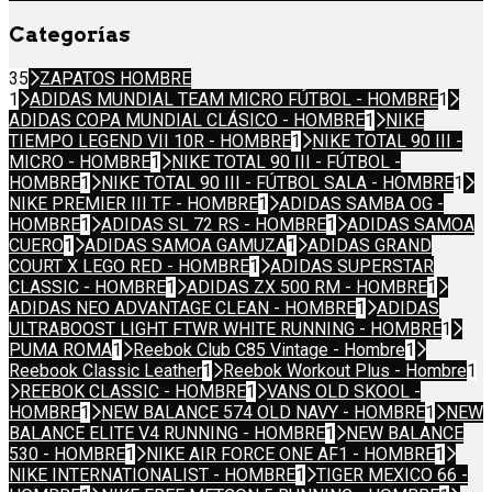
Categorías
35
ZAPATOS HOMBRE
1
ADIDAS MUNDIAL TEAM MICRO FÚTBOL - HOMBRE
1
ADIDAS COPA MUNDIAL CLÁSICO - HOMBRE
1
NIKE
TIEMPO LEGEND VII 10R - HOMBRE
1
NIKE TOTAL 90 III -
MICRO - HOMBRE
1
NIKE TOTAL 90 III - FÚTBOL -
HOMBRE
1
NIKE TOTAL 90 III - FÚTBOL SALA - HOMBRE
1
NIKE PREMIER III TF - HOMBRE
1
ADIDAS SAMBA OG -
HOMBRE
1
ADIDAS SL 72 RS - HOMBRE
1
ADIDAS SAMOA
CUERO
1
ADIDAS SAMOA GAMUZA
1
ADIDAS GRAND
COURT X LEGO RED - HOMBRE
1
ADIDAS SUPERSTAR
CLASSIC - HOMBRE
1
ADIDAS ZX 500 RM - HOMBRE
1
ADIDAS NEO ADVANTAGE CLEAN - HOMBRE
1
ADIDAS
ULTRABOOST LIGHT FTWR WHITE RUNNING - HOMBRE
1
PUMA ROMA
1
Reebok Club C85 Vintage - Hombre
1
Reebook Classic Leather
1
Reebok Workout Plus - Hombre
1
REEBOK CLASSIC - HOMBRE
1
VANS OLD SKOOL -
HOMBRE
1
NEW BALANCE 574 OLD NAVY - HOMBRE
1
NEW
BALANCE ELITE V4 RUNNING - HOMBRE
1
NEW BALANCE
530 - HOMBRE
1
NIKE AIR FORCE ONE AF1 - HOMBRE
1
NIKE INTERNATIONALIST - HOMBRE
1
TIGER MEXICO 66 -