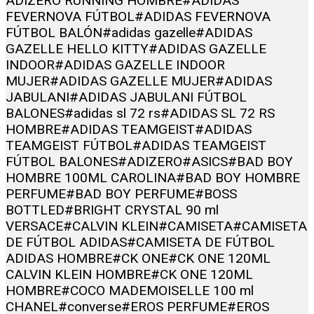
ADIZERO RUNNING HOMBRE
#ADIDAS
FEVERNOVA FÚTBOL
#ADIDAS FEVERNOVA
FÚTBOL BALÓN
#adidas gazelle
#ADIDAS
GAZELLE HELLO KITTY
#ADIDAS GAZELLE
INDOOR
#ADIDAS GAZELLE INDOOR
MUJER
#ADIDAS GAZELLE MUJER
#ADIDAS
JABULANI
#ADIDAS JABULANI FÚTBOL
BALONES
#adidas sl 72 rs
#ADIDAS SL 72 RS
HOMBRE
#ADIDAS TEAMGEIST
#ADIDAS
TEAMGEIST FÚTBOL
#ADIDAS TEAMGEIST
FÚTBOL BALONES
#ADIZERO
#ASICS
#BAD BOY
HOMBRE 100ML CAROLINA
#BAD BOY HOMBRE
PERFUME
#BAD BOY PERFUME
#BOSS
BOTTLED
#BRIGHT CRYSTAL 90 ml
VERSACE
#CALVIN KLEIN
#CAMISETA
#CAMISETA
DE FÚTBOL ADIDAS
#CAMISETA DE FÚTBOL
ADIDAS HOMBRE
#CK ONE
#CK ONE 120ML
CALVIN KLEIN HOMBRE
#CK ONE 120ML
HOMBRE
#COCO MADEMOISELLE 100 ml
CHANEL
#converse
#EROS PERFUME
#EROS