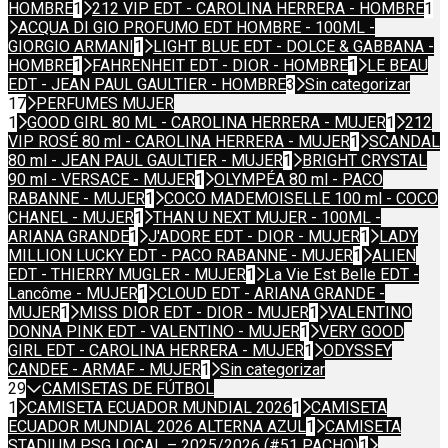
HOMBRE
1
212 VIP EDT - CAROLINA HERRERA - HOMBRE
1
ACQUA DI GIO PROFUMO EDT HOMBRE - 100ML -
GIORGIO ARMANI
1
LIGHT BLUE EDT - DOLCE & GABBANA -
HOMBRE
1
FAHRENHEIT EDT - DIOR - HOMBRE
1
LE BEAU
EDT - JEAN PAUL GAULTIER - HOMBRE
3
Sin categorizar
17
PERFUMES MUJER
1
GOOD GIRL 80 ML - CAROLINA HERRERA - MUJER
1
212
VIP ROSÉ 80 ml - CAROLINA HERRERA - MUJER
1
SCANDAL
80 ml - JEAN PAUL GAULTIER - MUJER
1
BRIGHT CRYSTAL
90 ml - VERSACE - MUJER
1
OLYMPÉA 80 ml - PACO
RABANNE - MUJER
1
COCO MADEMOISELLE 100 ml - COCO
CHANEL - MUJER
1
THAN U NEXT MUJER - 100ML -
ARIANA GRANDE
1
J'ADORE EDT - DIOR - MUJER
1
LADY
MILLION LUCKY EDT - PACO RABANNE - MUJER
1
ALIEN
EDT - THIERRY MUGLER - MUJER
1
La Vie Est Belle EDT -
Lancôme - MUJER
1
CLOUD EDT - ARIANA GRANDE -
MUJER
1
MISS DIOR EDT - DIOR - MUJER
1
VALENTINO
DONNA PINK EDT - VALENTINO - MUJER
1
VERY GOOD
GIRL EDT - CAROLINA HERRERA - MUJER
1
ODYSSEY
CANDEE - ARMAF - MUJER
1
Sin categorizar
29
CAMISETAS DE FÚTBOL
1
CAMISETA ECUADOR MUNDIAL 2026
1
CAMISETA
ECUADOR MUNDIAL 2026 ALTERNA AZUL
1
CAMISETA
STADIUM PSG LOCAL – 2025/2026 (#51 PACHO)
1