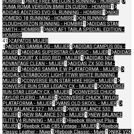
HOMBRE
1
NIKE FREE METCON 5 RUNNING - HOMBRE
1
PUMA ROMA VERSIÓN BMW EN CUERO - HOMBRE
1
ADIDAS ADIZERO EVO SL RUNNING - HOMBRE
1
NIKE
VOMERO 18 RUNNING - HOMBRE
1
ON RUNNING
CLOUDHORIZON RUNNING - HOMBRE
1
ADIDAS STAN
SMITH - HOMBRE
1
NIKE AF1 TABLA SPECIAL EDITION -
HOMBRE
41
ZAPATOS MUJER
1
ADIDAS SAMBA OG - MUJER
1
ADIDAS CAMPUS 00s -
MUJER
1
ADIDAS SUPERSTAR CLASSIC - MUJER
1
ADIDAS
GRAND COURT X LEGO RED - MUJER
1
ADIDAS NEO
ADVANTAGE CLEAN - MUJER
1
ADIDAS ZX 500 RM -
MUJER
1
ADIDAS SAMBA E W PLATAFORMA - MUJER
1
ADIDAS ULTRABOOST LIGHT FTWR WHITE RUNNING -
MUJER
1
CONVERSE RUN STAR HIKE HIGH - MUJER
1
CONVERSE RUN STAR LEGACY CX - MUJER
1
CONVERSE
RUN STAR LEGACY CX - MUJER
1
CONVERSE CHUCK
TAYLOR CUERO - MUJER
2
CONVERSE CHUCK TAYLOR
PLATAFORMA - MUJER
1
VANS OLD SKOOL - MUJER
1
NEW BALANCE 327 - MUJER
1
NEW BALANCE 530 -
MUJER
1
NEW BALANCE 574 - MUJER
1
NEW BALANCE
ELITE V4 RUNNING - MUJER
1
Reebok Workout Plus -
MUJER
1
Reebok Club C85 Vintage - MUJER
1
Reebok
Classic Leather - Mujer
1
Rebook Classic - Mujer
1
NIKE V2K