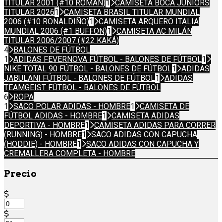
TITULAR 2001 (#10 ROMÁN)
1
CAMISETA BOCA JUNIORS
TITULAR 2026
1
CAMISETA BRASIL TITULAR MUNDIAL
2006 (#10 RONALDIÑO)
1
CAMISETA ARQUERO ITALIA
MUNDIAL 2006 (#1 BUFFON)
1
CAMISETA AC MILÁN
TITULAR 2006/2007 (#22 KAKÁ)
4
BALONES DE FÚTBOL
1
ADIDAS FEVERNOVA FÚTBOL - BALONES DE FÚTBOL
1
NIKE TOTAL 90 FÚTBOL - BALONES DE FÚTBOL
1
ADIDAS
JABULANI FÚTBOL - BALONES DE FÚTBOL
1
ADIDAS
TEAMGEIST FÚTBOL - BALONES DE FÚTBOL
6
ROPA
1
SACO POLAR ADIDAS - HOMBRE
1
CAMISETA DE
FÚTBOL ADIDAS - HOMBRE
1
CAMISETA ADIDAS
DEPORTIVA - HOMBRE
1
CAMISETA ADIDAS PARA CORRER
(RUNNING) - HOMBRE
1
SACO ADIDAS CON CAPUCHA
(HODDIE) - HOMBRE
1
SACO ADIDAS CON CAPUCHA Y
CREMALLERA COMPLETA - HOMBRE
Precio