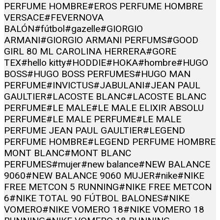
PERFUME HOMBRE
#EROS PERFUME HOMBRE
VERSACE
#FEVERNOVA
BALÓN
#fútbol
#gazelle
#GIORGIO
ARMANI
#GIORGIO ARMANI PERFUMS
#GOOD
GIRL 80 ML CAROLINA HERRERA
#GORE
TEX
#hello kitty
#HODDIE
#HOKA
#hombre
#HUGO
BOSS
#HUGO BOSS PERFUMES
#HUGO MAN
PERFUME
#INVICTUS
#JABULANI
#JEAN PAUL
GAULTIER
#LACOSTE BLANC
#LACOSTE BLANC
PERFUME
#LE MALE
#LE MALE ELIXIR ABSOLU
PERFUME
#LE MALE PERFUME
#LE MALE
PERFUME JEAN PAUL GAULTIER
#LEGEND
PERFUME HOMBRE
#LEGEND PERFUME HOMBRE
MONT BLANC
#MONT BLANC
PERFUMES
#mujer
#new balance
#NEW BALANCE
9060
#NEW BALANCE 9060 MUJER
#nike
#NIKE
FREE METCON 5 RUNNING
#NIKE FREE METCON
6
#NIKE TOTAL 90 FÚTBOL BALONES
#NIKE
VOMERO
#NIKE VOMERO 18
#NIKE VOMERO 18