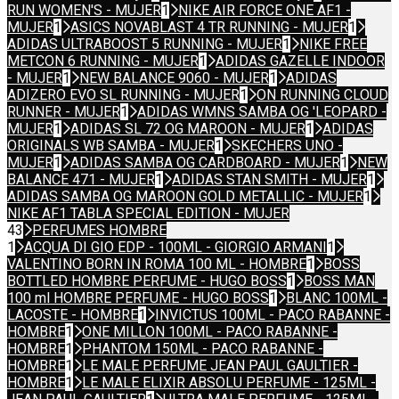
RUN WOMEN'S - MUJER
1
NIKE AIR FORCE ONE AF1 -
MUJER
1
ASICS NOVABLAST 4 TR RUNNING - MUJER
1
ADIDAS ULTRABOOST 5 RUNNING - MUJER
1
NIKE FREE
METCON 6 RUNNING - MUJER
1
ADIDAS GAZELLE INDOOR
- MUJER
1
NEW BALANCE 9060 - MUJER
1
ADIDAS
ADIZERO EVO SL RUNNING - MUJER
1
ON RUNNING CLOUD
RUNNER - MUJER
1
ADIDAS WMNS SAMBA OG 'LEOPARD -
MUJER
1
ADIDAS SL 72 OG MAROON - MUJER
1
ADIDAS
ORIGINALS WB SAMBA - MUJER
1
SKECHERS UNO -
MUJER
1
ADIDAS SAMBA OG CARDBOARD - MUJER
1
NEW
BALANCE 471 - MUJER
1
ADIDAS STAN SMITH - MUJER
1
ADIDAS SAMBA OG MAROON GOLD METALLIC - MUJER
1
NIKE AF1 TABLA SPECIAL EDITION - MUJER
43
PERFUMES HOMBRE
1
ACQUA DI GIO EDP - 100ML - GIORGIO ARMANI
1
VALENTINO BORN IN ROMA 100 ML - HOMBRE
1
BOSS
BOTTLED HOMBRE PERFUME - HUGO BOSS
1
BOSS MAN
100 ml HOMBRE PERFUME - HUGO BOSS
1
BLANC 100ML -
LACOSTE - HOMBRE
1
INVICTUS 100ML - PACO RABANNE -
HOMBRE
1
ONE MILLON 100ML - PACO RABANNE -
HOMBRE
1
PHANTOM 150ML - PACO RABANNE -
HOMBRE
1
LE MALE PERFUME JEAN PAUL GAULTIER -
HOMBRE
1
LE MALE ELIXIR ABSOLU PERFUME - 125ML -