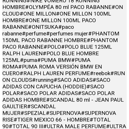
RUNNING
#NIKE VOMERO 18 RUNNING
HOMBRE
#OLYMPÉA 80 ml PACO RABANNE
#ON
CLOUD
#ONE MILLON
#ONE MILLON 100ML
HOMBRE
#ONE MILLON 100ML PACO
RABANNE
#ONITSUKA
#paco
rabanne
#perfume
#perfumes mujer
#PHANTOM
150ML PACO RABANNE HOMBRE
#PHANTOM
PACO RABANNE
#POLO
#POLO BLUE 125ML
RALPH LAUREN
#POLO BLUE HOMBRE
125ML
#puma
#PUMA BMW
#PUMA
ROMA
#PUMA ROMA VERSIÓN BMW EN
CUERO
#RALPH LAUREN PERFUME
#reebok
#RUN
ON CLOUDS
#running
#SACO ADIDAS
#SACO
ADIDAS CON CAPUCHA (HODDIE)
#SACO
POLAR
#SACO POLAR ADIDAS
#SACO POLAR
ADIDAS HOMBRE
#SCANDAL 80 ml - JEAN PAUL
GAULTIER
#SCANDAL
MUJER
#SPEZIAL
#SUPERNOVA
#SUPERNOVA
RISE
#TIGER MEXICO 66 - HOMBRE
#TOTAL
90
#TOTAL 90 III
#ULTRA MALE PERFUME
#ULTRA