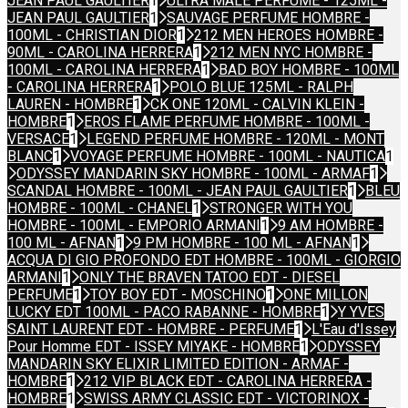
JEAN PAUL GAULTIER
1
ULTRA MALE PERFUME - 125ML -
JEAN PAUL GAULTIER
1
SAUVAGE PERFUME HOMBRE -
100ML - CHRISTIAN DIOR
1
212 MEN HEROES HOMBRE -
90ML - CAROLINA HERRERA
1
212 MEN NYC HOMBRE -
100ML - CAROLINA HERRERA
1
BAD BOY HOMBRE - 100ML
- CAROLINA HERRERA
1
POLO BLUE 125ML - RALPH
LAUREN - HOMBRE
1
CK ONE 120ML - CALVIN KLEIN -
HOMBRE
1
EROS FLAME PERFUME HOMBRE - 100ML -
VERSACE
1
LEGEND PERFUME HOMBRE - 120ML - MONT
BLANC
1
VOYAGE PERFUME HOMBRE - 100ML - NAUTICA
1
ODYSSEY MANDARIN SKY HOMBRE - 100ML - ARMAF
1
SCANDAL HOMBRE - 100ML - JEAN PAUL GAULTIER
1
BLEU
HOMBRE - 100ML - CHANEL
1
STRONGER WITH YOU
HOMBRE - 100ML - EMPORIO ARMANI
1
9 AM HOMBRE -
100 ML - AFNAN
1
9 PM HOMBRE - 100 ML - AFNAN
1
ACQUA DI GIO PROFONDO EDT HOMBRE - 100ML - GIORGIO
ARMANI
1
ONLY THE BRAVEN TATOO EDT - DIESEL
PERFUME
1
TOY BOY EDT - MOSCHINO
1
ONE MILLON
LUCKY EDT 100ML - PACO RABANNE - HOMBRE
1
Y YVES
SAINT LAURENT EDT - HOMBRE - PERFUME
1
L'Eau d'Issey
Pour Homme EDT - ISSEY MIYAKE - HOMBRE
1
ODYSSEY
MANDARIN SKY ELIXIR LIMITED EDITION - ARMAF -
HOMBRE
1
212 VIP BLACK EDT - CAROLINA HERRERA -
HOMBRE
1
SWISS ARMY CLASSIC EDT - VICTORINOX -