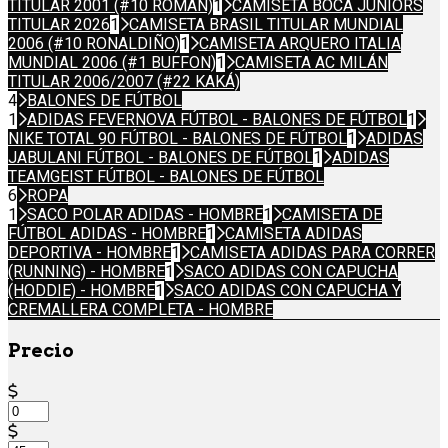
TITULAR 2001 (#10 ROMÁN)
1
CAMISETA BOCA JUNIORS
TITULAR 2026
1
CAMISETA BRASIL TITULAR MUNDIAL
2006 (#10 RONALDIÑO)
1
CAMISETA ARQUERO ITALIA
MUNDIAL 2006 (#1 BUFFON)
1
CAMISETA AC MILÁN
TITULAR 2006/2007 (#22 KAKÁ)
4
BALONES DE FÚTBOL
1
ADIDAS FEVERNOVA FÚTBOL - BALONES DE FÚTBOL
1
NIKE TOTAL 90 FÚTBOL - BALONES DE FÚTBOL
1
ADIDAS
JABULANI FÚTBOL - BALONES DE FÚTBOL
1
ADIDAS
TEAMGEIST FÚTBOL - BALONES DE FÚTBOL
6
ROPA
1
SACO POLAR ADIDAS - HOMBRE
1
CAMISETA DE
FÚTBOL ADIDAS - HOMBRE
1
CAMISETA ADIDAS
DEPORTIVA - HOMBRE
1
CAMISETA ADIDAS PARA CORRER
(RUNNING) - HOMBRE
1
SACO ADIDAS CON CAPUCHA
(HODDIE) - HOMBRE
1
SACO ADIDAS CON CAPUCHA Y
CREMALLERA COMPLETA - HOMBRE
Precio