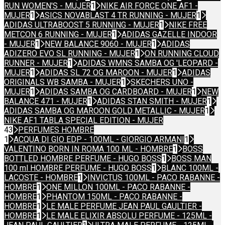
RUN WOMEN'S - MUJER
1
NIKE AIR FORCE ONE AF1 -
MUJER
1
ASICS NOVABLAST 4 TR RUNNING - MUJER
1
ADIDAS ULTRABOOST 5 RUNNING - MUJER
1
NIKE FREE
METCON 6 RUNNING - MUJER
1
ADIDAS GAZELLE INDOOR
- MUJER
1
NEW BALANCE 9060 - MUJER
1
ADIDAS
ADIZERO EVO SL RUNNING - MUJER
1
ON RUNNING CLOUD
RUNNER - MUJER
1
ADIDAS WMNS SAMBA OG 'LEOPARD -
MUJER
1
ADIDAS SL 72 OG MAROON - MUJER
1
ADIDAS
ORIGINALS WB SAMBA - MUJER
1
SKECHERS UNO -
MUJER
1
ADIDAS SAMBA OG CARDBOARD - MUJER
1
NEW
BALANCE 471 - MUJER
1
ADIDAS STAN SMITH - MUJER
1
ADIDAS SAMBA OG MAROON GOLD METALLIC - MUJER
1
NIKE AF1 TABLA SPECIAL EDITION - MUJER
43
PERFUMES HOMBRE
1
ACQUA DI GIO EDP - 100ML - GIORGIO ARMANI
1
VALENTINO BORN IN ROMA 100 ML - HOMBRE
1
BOSS
BOTTLED HOMBRE PERFUME - HUGO BOSS
1
BOSS MAN
100 ml HOMBRE PERFUME - HUGO BOSS
1
BLANC 100ML -
LACOSTE - HOMBRE
1
INVICTUS 100ML - PACO RABANNE -
HOMBRE
1
ONE MILLON 100ML - PACO RABANNE -
HOMBRE
1
PHANTOM 150ML - PACO RABANNE -
HOMBRE
1
LE MALE PERFUME JEAN PAUL GAULTIER -
HOMBRE
1
LE MALE ELIXIR ABSOLU PERFUME - 125ML -