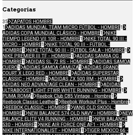
Categorías
35
ZAPATOS HOMBRE
1
ADIDAS MUNDIAL TEAM MICRO FÚTBOL - HOMBRE
1
ADIDAS COPA MUNDIAL CLÁSICO - HOMBRE
1
NIKE
TIEMPO LEGEND VII 10R - HOMBRE
1
NIKE TOTAL 90 III -
MICRO - HOMBRE
1
NIKE TOTAL 90 III - FÚTBOL -
HOMBRE
1
NIKE TOTAL 90 III - FÚTBOL SALA - HOMBRE
1
NIKE PREMIER III TF - HOMBRE
1
ADIDAS SAMBA OG -
HOMBRE
1
ADIDAS SL 72 RS - HOMBRE
1
ADIDAS SAMOA
CUERO
1
ADIDAS SAMOA GAMUZA
1
ADIDAS GRAND
COURT X LEGO RED - HOMBRE
1
ADIDAS SUPERSTAR
CLASSIC - HOMBRE
1
ADIDAS ZX 500 RM - HOMBRE
1
ADIDAS NEO ADVANTAGE CLEAN - HOMBRE
1
ADIDAS
ULTRABOOST LIGHT FTWR WHITE RUNNING - HOMBRE
1
PUMA ROMA
1
Reebok Club C85 Vintage - Hombre
1
Reebook Classic Leather
1
Reebok Workout Plus - Hombre
1
REEBOK CLASSIC - HOMBRE
1
VANS OLD SKOOL -
HOMBRE
1
NEW BALANCE 574 OLD NAVY - HOMBRE
1
NEW
BALANCE ELITE V4 RUNNING - HOMBRE
1
NEW BALANCE
530 - HOMBRE
1
NIKE AIR FORCE ONE AF1 - HOMBRE
1
NIKE INTERNATIONALIST - HOMBRE
1
TIGER MEXICO 66 -