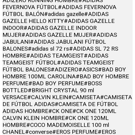
ADIZERO RUNNING HOMBRE
#ADIDAS
FEVERNOVA FÚTBOL
#ADIDAS FEVERNOVA
FÚTBOL BALÓN
#adidas gazelle
#ADIDAS
GAZELLE HELLO KITTY
#ADIDAS GAZELLE
INDOOR
#ADIDAS GAZELLE INDOOR
MUJER
#ADIDAS GAZELLE MUJER
#ADIDAS
JABULANI
#ADIDAS JABULANI FÚTBOL
BALONES
#adidas sl 72 rs
#ADIDAS SL 72 RS
HOMBRE
#ADIDAS TEAMGEIST
#ADIDAS
TEAMGEIST FÚTBOL
#ADIDAS TEAMGEIST
FÚTBOL BALONES
#ADIZERO
#ASICS
#BAD BOY
HOMBRE 100ML CAROLINA
#BAD BOY HOMBRE
PERFUME
#BAD BOY PERFUME
#BOSS
BOTTLED
#BRIGHT CRYSTAL 90 ml
VERSACE
#CALVIN KLEIN
#CAMISETA
#CAMISETA
DE FÚTBOL ADIDAS
#CAMISETA DE FÚTBOL
ADIDAS HOMBRE
#CK ONE
#CK ONE 120ML
CALVIN KLEIN HOMBRE
#CK ONE 120ML
HOMBRE
#COCO MADEMOISELLE 100 ml
CHANEL
#converse
#EROS PERFUME
#EROS