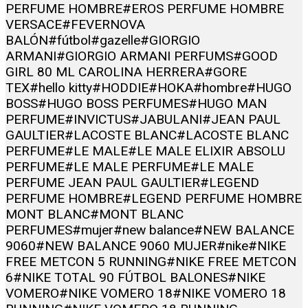
PERFUME HOMBRE
#EROS PERFUME HOMBRE
VERSACE
#FEVERNOVA
BALÓN
#fútbol
#gazelle
#GIORGIO
ARMANI
#GIORGIO ARMANI PERFUMS
#GOOD
GIRL 80 ML CAROLINA HERRERA
#GORE
TEX
#hello kitty
#HODDIE
#HOKA
#hombre
#HUGO
BOSS
#HUGO BOSS PERFUMES
#HUGO MAN
PERFUME
#INVICTUS
#JABULANI
#JEAN PAUL
GAULTIER
#LACOSTE BLANC
#LACOSTE BLANC
PERFUME
#LE MALE
#LE MALE ELIXIR ABSOLU
PERFUME
#LE MALE PERFUME
#LE MALE
PERFUME JEAN PAUL GAULTIER
#LEGEND
PERFUME HOMBRE
#LEGEND PERFUME HOMBRE
MONT BLANC
#MONT BLANC
PERFUMES
#mujer
#new balance
#NEW BALANCE
9060
#NEW BALANCE 9060 MUJER
#nike
#NIKE
FREE METCON 5 RUNNING
#NIKE FREE METCON
6
#NIKE TOTAL 90 FÚTBOL BALONES
#NIKE
VOMERO
#NIKE VOMERO 18
#NIKE VOMERO 18