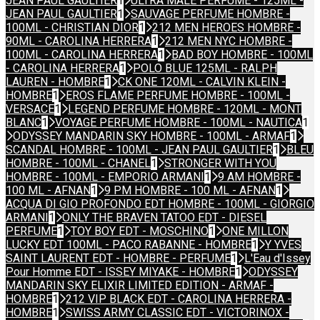
JEAN PAUL GAULTIER
1
ULTRA MALE PERFUME - 125ML -
JEAN PAUL GAULTIER
1
SAUVAGE PERFUME HOMBRE -
100ML - CHRISTIAN DIOR
1
212 MEN HEROES HOMBRE -
90ML - CAROLINA HERRERA
1
212 MEN NYC HOMBRE -
100ML - CAROLINA HERRERA
1
BAD BOY HOMBRE - 100ML
- CAROLINA HERRERA
1
POLO BLUE 125ML - RALPH
LAUREN - HOMBRE
1
CK ONE 120ML - CALVIN KLEIN -
HOMBRE
1
EROS FLAME PERFUME HOMBRE - 100ML -
VERSACE
1
LEGEND PERFUME HOMBRE - 120ML - MONT
BLANC
1
VOYAGE PERFUME HOMBRE - 100ML - NAUTICA
1
ODYSSEY MANDARIN SKY HOMBRE - 100ML - ARMAF
1
SCANDAL HOMBRE - 100ML - JEAN PAUL GAULTIER
1
BLEU
HOMBRE - 100ML - CHANEL
1
STRONGER WITH YOU
HOMBRE - 100ML - EMPORIO ARMANI
1
9 AM HOMBRE -
100 ML - AFNAN
1
9 PM HOMBRE - 100 ML - AFNAN
1
ACQUA DI GIO PROFONDO EDT HOMBRE - 100ML - GIORGIO
ARMANI
1
ONLY THE BRAVEN TATOO EDT - DIESEL
PERFUME
1
TOY BOY EDT - MOSCHINO
1
ONE MILLON
LUCKY EDT 100ML - PACO RABANNE - HOMBRE
1
Y YVES
SAINT LAURENT EDT - HOMBRE - PERFUME
1
L'Eau d'Issey
Pour Homme EDT - ISSEY MIYAKE - HOMBRE
1
ODYSSEY
MANDARIN SKY ELIXIR LIMITED EDITION - ARMAF -
HOMBRE
1
212 VIP BLACK EDT - CAROLINA HERRERA -
HOMBRE
1
SWISS ARMY CLASSIC EDT - VICTORINOX -