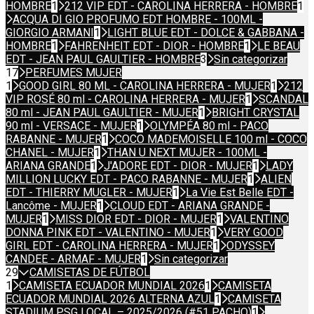
HOMBRE
1
212 VIP EDT - CAROLINA HERRERA - HOMBRE
1
ACQUA DI GIO PROFUMO EDT HOMBRE - 100ML -
GIORGIO ARMANI
1
LIGHT BLUE EDT - DOLCE & GABBANA -
HOMBRE
1
FAHRENHEIT EDT - DIOR - HOMBRE
1
LE BEAU
EDT - JEAN PAUL GAULTIER - HOMBRE
3
Sin categorizar
17
PERFUMES MUJER
1
GOOD GIRL 80 ML - CAROLINA HERRERA - MUJER
1
212
VIP ROSÉ 80 ml - CAROLINA HERRERA - MUJER
1
SCANDAL
80 ml - JEAN PAUL GAULTIER - MUJER
1
BRIGHT CRYSTAL
90 ml - VERSACE - MUJER
1
OLYMPÉA 80 ml - PACO
RABANNE - MUJER
1
COCO MADEMOISELLE 100 ml - COCO
CHANEL - MUJER
1
THAN U NEXT MUJER - 100ML -
ARIANA GRANDE
1
J'ADORE EDT - DIOR - MUJER
1
LADY
MILLION LUCKY EDT - PACO RABANNE - MUJER
1
ALIEN
EDT - THIERRY MUGLER - MUJER
1
La Vie Est Belle EDT -
Lancôme - MUJER
1
CLOUD EDT - ARIANA GRANDE -
MUJER
1
MISS DIOR EDT - DIOR - MUJER
1
VALENTINO
DONNA PINK EDT - VALENTINO - MUJER
1
VERY GOOD
GIRL EDT - CAROLINA HERRERA - MUJER
1
ODYSSEY
CANDEE - ARMAF - MUJER
1
Sin categorizar
29
CAMISETAS DE FÚTBOL
1
CAMISETA ECUADOR MUNDIAL 2026
1
CAMISETA
ECUADOR MUNDIAL 2026 ALTERNA AZUL
1
CAMISETA
STADIUM PSG LOCAL – 2025/2026 (#51 PACHO)
1