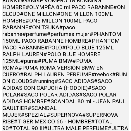
RUNNING
#NIKE VOMERO 18 RUNNING
HOMBRE
#OLYMPÉA 80 ml PACO RABANNE
#ON
CLOUD
#ONE MILLON
#ONE MILLON 100ML
HOMBRE
#ONE MILLON 100ML PACO
RABANNE
#ONITSUKA
#paco
rabanne
#perfume
#perfumes mujer
#PHANTOM
150ML PACO RABANNE HOMBRE
#PHANTOM
PACO RABANNE
#POLO
#POLO BLUE 125ML
RALPH LAUREN
#POLO BLUE HOMBRE
125ML
#puma
#PUMA BMW
#PUMA
ROMA
#PUMA ROMA VERSIÓN BMW EN
CUERO
#RALPH LAUREN PERFUME
#reebok
#RUN
ON CLOUDS
#running
#SACO ADIDAS
#SACO
ADIDAS CON CAPUCHA (HODDIE)
#SACO
POLAR
#SACO POLAR ADIDAS
#SACO POLAR
ADIDAS HOMBRE
#SCANDAL 80 ml - JEAN PAUL
GAULTIER
#SCANDAL
MUJER
#SPEZIAL
#SUPERNOVA
#SUPERNOVA
RISE
#TIGER MEXICO 66 - HOMBRE
#TOTAL
90
#TOTAL 90 III
#ULTRA MALE PERFUME
#ULTRA