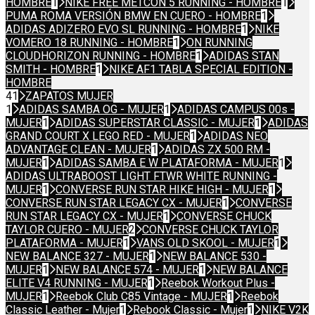
HOMBRE
1
NIKE FREE METCON 5 RUNNING - HOMBRE
1
PUMA ROMA VERSIÓN BMW EN CUERO - HOMBRE
1
ADIDAS ADIZERO EVO SL RUNNING - HOMBRE
1
NIKE
VOMERO 18 RUNNING - HOMBRE
1
ON RUNNING
CLOUDHORIZON RUNNING - HOMBRE
1
ADIDAS STAN
SMITH - HOMBRE
1
NIKE AF1 TABLA SPECIAL EDITION -
HOMBRE
41
ZAPATOS MUJER
1
ADIDAS SAMBA OG - MUJER
1
ADIDAS CAMPUS 00s -
MUJER
1
ADIDAS SUPERSTAR CLASSIC - MUJER
1
ADIDAS
GRAND COURT X LEGO RED - MUJER
1
ADIDAS NEO
ADVANTAGE CLEAN - MUJER
1
ADIDAS ZX 500 RM -
MUJER
1
ADIDAS SAMBA E W PLATAFORMA - MUJER
1
ADIDAS ULTRABOOST LIGHT FTWR WHITE RUNNING -
MUJER
1
CONVERSE RUN STAR HIKE HIGH - MUJER
1
CONVERSE RUN STAR LEGACY CX - MUJER
1
CONVERSE
RUN STAR LEGACY CX - MUJER
1
CONVERSE CHUCK
TAYLOR CUERO - MUJER
2
CONVERSE CHUCK TAYLOR
PLATAFORMA - MUJER
1
VANS OLD SKOOL - MUJER
1
NEW BALANCE 327 - MUJER
1
NEW BALANCE 530 -
MUJER
1
NEW BALANCE 574 - MUJER
1
NEW BALANCE
ELITE V4 RUNNING - MUJER
1
Reebok Workout Plus -
MUJER
1
Reebok Club C85 Vintage - MUJER
1
Reebok
Classic Leather - Mujer
1
Rebook Classic - Mujer
1
NIKE V2K