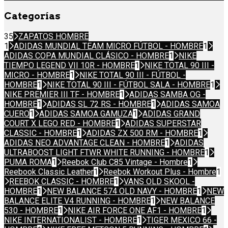
Categorías
35
ZAPATOS HOMBRE
1
ADIDAS MUNDIAL TEAM MICRO FÚTBOL - HOMBRE
1
ADIDAS COPA MUNDIAL CLÁSICO - HOMBRE
1
NIKE
TIEMPO LEGEND VII 10R - HOMBRE
1
NIKE TOTAL 90 III -
MICRO - HOMBRE
1
NIKE TOTAL 90 III - FÚTBOL -
HOMBRE
1
NIKE TOTAL 90 III - FÚTBOL SALA - HOMBRE
1
NIKE PREMIER III TF - HOMBRE
1
ADIDAS SAMBA OG -
HOMBRE
1
ADIDAS SL 72 RS - HOMBRE
1
ADIDAS SAMOA
CUERO
1
ADIDAS SAMOA GAMUZA
1
ADIDAS GRAND
COURT X LEGO RED - HOMBRE
1
ADIDAS SUPERSTAR
CLASSIC - HOMBRE
1
ADIDAS ZX 500 RM - HOMBRE
1
ADIDAS NEO ADVANTAGE CLEAN - HOMBRE
1
ADIDAS
ULTRABOOST LIGHT FTWR WHITE RUNNING - HOMBRE
1
PUMA ROMA
1
Reebok Club C85 Vintage - Hombre
1
Reebook Classic Leather
1
Reebok Workout Plus - Hombre
1
REEBOK CLASSIC - HOMBRE
1
VANS OLD SKOOL -
HOMBRE
1
NEW BALANCE 574 OLD NAVY - HOMBRE
1
NEW
BALANCE ELITE V4 RUNNING - HOMBRE
1
NEW BALANCE
530 - HOMBRE
1
NIKE AIR FORCE ONE AF1 - HOMBRE
1
NIKE INTERNATIONALIST - HOMBRE
1
TIGER MEXICO 66 -