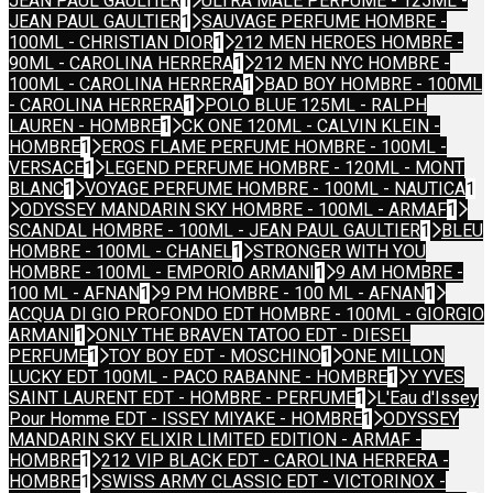
JEAN PAUL GAULTIER
1
ULTRA MALE PERFUME - 125ML -
JEAN PAUL GAULTIER
1
SAUVAGE PERFUME HOMBRE -
100ML - CHRISTIAN DIOR
1
212 MEN HEROES HOMBRE -
90ML - CAROLINA HERRERA
1
212 MEN NYC HOMBRE -
100ML - CAROLINA HERRERA
1
BAD BOY HOMBRE - 100ML
- CAROLINA HERRERA
1
POLO BLUE 125ML - RALPH
LAUREN - HOMBRE
1
CK ONE 120ML - CALVIN KLEIN -
HOMBRE
1
EROS FLAME PERFUME HOMBRE - 100ML -
VERSACE
1
LEGEND PERFUME HOMBRE - 120ML - MONT
BLANC
1
VOYAGE PERFUME HOMBRE - 100ML - NAUTICA
1
ODYSSEY MANDARIN SKY HOMBRE - 100ML - ARMAF
1
SCANDAL HOMBRE - 100ML - JEAN PAUL GAULTIER
1
BLEU
HOMBRE - 100ML - CHANEL
1
STRONGER WITH YOU
HOMBRE - 100ML - EMPORIO ARMANI
1
9 AM HOMBRE -
100 ML - AFNAN
1
9 PM HOMBRE - 100 ML - AFNAN
1
ACQUA DI GIO PROFONDO EDT HOMBRE - 100ML - GIORGIO
ARMANI
1
ONLY THE BRAVEN TATOO EDT - DIESEL
PERFUME
1
TOY BOY EDT - MOSCHINO
1
ONE MILLON
LUCKY EDT 100ML - PACO RABANNE - HOMBRE
1
Y YVES
SAINT LAURENT EDT - HOMBRE - PERFUME
1
L'Eau d'Issey
Pour Homme EDT - ISSEY MIYAKE - HOMBRE
1
ODYSSEY
MANDARIN SKY ELIXIR LIMITED EDITION - ARMAF -
HOMBRE
1
212 VIP BLACK EDT - CAROLINA HERRERA -
HOMBRE
1
SWISS ARMY CLASSIC EDT - VICTORINOX -