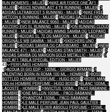
RUN WOMEN'S - MUJER
1
NIKE AIR FORCE ONE AF1 -
MUJER
1
ASICS NOVABLAST 4 TR RUNNING - MUJER
1
ADIDAS ULTRABOOST 5 RUNNING - MUJER
1
NIKE FREE
METCON 6 RUNNING - MUJER
1
ADIDAS GAZELLE INDOOR
- MUJER
1
NEW BALANCE 9060 - MUJER
1
ADIDAS
ADIZERO EVO SL RUNNING - MUJER
1
ON RUNNING CLOUD
RUNNER - MUJER
1
ADIDAS WMNS SAMBA OG 'LEOPARD -
MUJER
1
ADIDAS SL 72 OG MAROON - MUJER
1
ADIDAS
ORIGINALS WB SAMBA - MUJER
1
SKECHERS UNO -
MUJER
1
ADIDAS SAMBA OG CARDBOARD - MUJER
1
NEW
BALANCE 471 - MUJER
1
ADIDAS STAN SMITH - MUJER
1
ADIDAS SAMBA OG MAROON GOLD METALLIC - MUJER
1
NIKE AF1 TABLA SPECIAL EDITION - MUJER
43
PERFUMES HOMBRE
1
ACQUA DI GIO EDP - 100ML - GIORGIO ARMANI
1
VALENTINO BORN IN ROMA 100 ML - HOMBRE
1
BOSS
BOTTLED HOMBRE PERFUME - HUGO BOSS
1
BOSS MAN
100 ml HOMBRE PERFUME - HUGO BOSS
1
BLANC 100ML -
LACOSTE - HOMBRE
1
INVICTUS 100ML - PACO RABANNE -
HOMBRE
1
ONE MILLON 100ML - PACO RABANNE -
HOMBRE
1
PHANTOM 150ML - PACO RABANNE -
HOMBRE
1
LE MALE PERFUME JEAN PAUL GAULTIER -
HOMBRE
1
LE MALE ELIXIR ABSOLU PERFUME - 125ML -