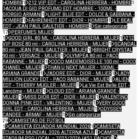
HOMBRE
1
212 VIP EDT - CAROLINA HERRERA - HOMBRE
1
ACQUA DI GIO PROFUMO EDT HOMBRE - 100ML -
GIORGIO ARMANI
1
LIGHT BLUE EDT - DOLCE & GABBANA -
HOMBRE
1
FAHRENHEIT EDT - DIOR - HOMBRE
1
LE BEAU
EDT - JEAN PAUL GAULTIER - HOMBRE
3
Sin categorizar
17
PERFUMES MUJER
1
GOOD GIRL 80 ML - CAROLINA HERRERA - MUJER
1
212
VIP ROSÉ 80 ml - CAROLINA HERRERA - MUJER
1
SCANDAL
80 ml - JEAN PAUL GAULTIER - MUJER
1
BRIGHT CRYSTAL
90 ml - VERSACE - MUJER
1
OLYMPÉA 80 ml - PACO
RABANNE - MUJER
1
COCO MADEMOISELLE 100 ml - COCO
CHANEL - MUJER
1
THAN U NEXT MUJER - 100ML -
ARIANA GRANDE
1
J'ADORE EDT - DIOR - MUJER
1
LADY
MILLION LUCKY EDT - PACO RABANNE - MUJER
1
ALIEN
EDT - THIERRY MUGLER - MUJER
1
La Vie Est Belle EDT -
Lancôme - MUJER
1
CLOUD EDT - ARIANA GRANDE -
MUJER
1
MISS DIOR EDT - DIOR - MUJER
1
VALENTINO
DONNA PINK EDT - VALENTINO - MUJER
1
VERY GOOD
GIRL EDT - CAROLINA HERRERA - MUJER
1
ODYSSEY
CANDEE - ARMAF - MUJER
1
Sin categorizar
29
CAMISETAS DE FÚTBOL
1
CAMISETA ECUADOR MUNDIAL 2026
1
CAMISETA
ECUADOR MUNDIAL 2026 ALTERNA AZUL
1
CAMISETA
STADIUM PSG LOCAL – 2025/2026 (#51 PACHO)
1