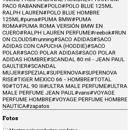
PACO RABANNE
#POLO
#POLO BLUE 125ML
RALPH LAUREN
#POLO BLUE HOMBRE
125ML
#puma
#PUMA BMW
#PUMA
ROMA
#PUMA ROMA VERSIÓN BMW EN
CUERO
#RALPH LAUREN PERFUME
#reebok
#RUN
ON CLOUDS
#running
#SACO ADIDAS
#SACO
ADIDAS CON CAPUCHA (HODDIE)
#SACO
POLAR
#SACO POLAR ADIDAS
#SACO POLAR
ADIDAS HOMBRE
#SCANDAL 80 ml - JEAN PAUL
GAULTIER
#SCANDAL
MUJER
#SPEZIAL
#SUPERNOVA
#SUPERNOVA
RISE
#TIGER MEXICO 66 - HOMBRE
#TOTAL
90
#TOTAL 90 III
#ULTRA MALE PERFUME
#ULTRA
MALE PERFUME JEAN PAUL
#vans
#VOYAGE
PERFUME HOMBRE
#VOYAGE PERFUME HOMBRE
NAUTICA
#zapatos
Fotos