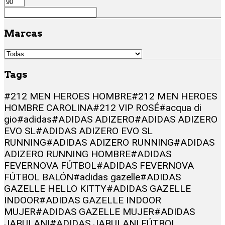
Marcas
Tags
#212 MEN HEROES HOMBRE
#212 MEN HEROES
HOMBRE CAROLINA
#212 VIP ROSÉ
#acqua di
gio
#adidas
#ADIDAS ADIZERO
#ADIDAS ADIZERO
EVO SL
#ADIDAS ADIZERO EVO SL
RUNNING
#ADIDAS ADIZERO RUNNING
#ADIDAS
ADIZERO RUNNING HOMBRE
#ADIDAS
FEVERNOVA FÚTBOL
#ADIDAS FEVERNOVA
FÚTBOL BALÓN
#adidas gazelle
#ADIDAS
GAZELLE HELLO KITTY
#ADIDAS GAZELLE
INDOOR
#ADIDAS GAZELLE INDOOR
MUJER
#ADIDAS GAZELLE MUJER
#ADIDAS
JABULANI
#ADIDAS JABULANI FÚTBOL