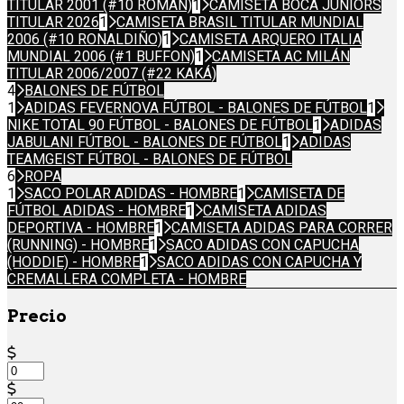
TITULAR 2001 (#10 ROMÁN)
1
CAMISETA BOCA JUNIORS
TITULAR 2026
1
CAMISETA BRASIL TITULAR MUNDIAL
2006 (#10 RONALDIÑO)
1
CAMISETA ARQUERO ITALIA
MUNDIAL 2006 (#1 BUFFON)
1
CAMISETA AC MILÁN
TITULAR 2006/2007 (#22 KAKÁ)
4
BALONES DE FÚTBOL
1
ADIDAS FEVERNOVA FÚTBOL - BALONES DE FÚTBOL
1
NIKE TOTAL 90 FÚTBOL - BALONES DE FÚTBOL
1
ADIDAS
JABULANI FÚTBOL - BALONES DE FÚTBOL
1
ADIDAS
TEAMGEIST FÚTBOL - BALONES DE FÚTBOL
6
ROPA
1
SACO POLAR ADIDAS - HOMBRE
1
CAMISETA DE
FÚTBOL ADIDAS - HOMBRE
1
CAMISETA ADIDAS
DEPORTIVA - HOMBRE
1
CAMISETA ADIDAS PARA CORRER
(RUNNING) - HOMBRE
1
SACO ADIDAS CON CAPUCHA
(HODDIE) - HOMBRE
1
SACO ADIDAS CON CAPUCHA Y
CREMALLERA COMPLETA - HOMBRE
Precio