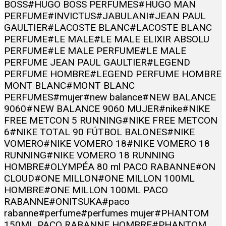
BOSS
#HUGO BOSS PERFUMES
#HUGO MAN
PERFUME
#INVICTUS
#JABULANI
#JEAN PAUL
GAULTIER
#LACOSTE BLANC
#LACOSTE BLANC
PERFUME
#LE MALE
#LE MALE ELIXIR ABSOLU
PERFUME
#LE MALE PERFUME
#LE MALE
PERFUME JEAN PAUL GAULTIER
#LEGEND
PERFUME HOMBRE
#LEGEND PERFUME HOMBRE
MONT BLANC
#MONT BLANC
PERFUMES
#mujer
#new balance
#NEW BALANCE
9060
#NEW BALANCE 9060 MUJER
#nike
#NIKE
FREE METCON 5 RUNNING
#NIKE FREE METCON
6
#NIKE TOTAL 90 FÚTBOL BALONES
#NIKE
VOMERO
#NIKE VOMERO 18
#NIKE VOMERO 18
RUNNING
#NIKE VOMERO 18 RUNNING
HOMBRE
#OLYMPÉA 80 ml PACO RABANNE
#ON
CLOUD
#ONE MILLON
#ONE MILLON 100ML
HOMBRE
#ONE MILLON 100ML PACO
RABANNE
#ONITSUKA
#paco
rabanne
#perfume
#perfumes mujer
#PHANTOM
150ML PACO RABANNE HOMBRE
#PHANTOM