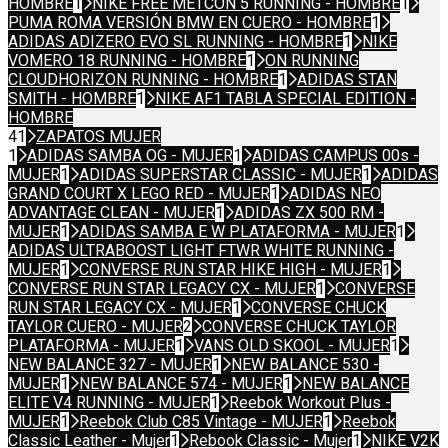
HOMBRE
1
NIKE FREE METCON 5 RUNNING - HOMBRE
1
PUMA ROMA VERSIÓN BMW EN CUERO - HOMBRE
1
ADIDAS ADIZERO EVO SL RUNNING - HOMBRE
1
NIKE
VOMERO 18 RUNNING - HOMBRE
1
ON RUNNING
CLOUDHORIZON RUNNING - HOMBRE
1
ADIDAS STAN
SMITH - HOMBRE
1
NIKE AF1 TABLA SPECIAL EDITION -
HOMBRE
41
ZAPATOS MUJER
1
ADIDAS SAMBA OG - MUJER
1
ADIDAS CAMPUS 00s -
MUJER
1
ADIDAS SUPERSTAR CLASSIC - MUJER
1
ADIDAS
GRAND COURT X LEGO RED - MUJER
1
ADIDAS NEO
ADVANTAGE CLEAN - MUJER
1
ADIDAS ZX 500 RM -
MUJER
1
ADIDAS SAMBA E W PLATAFORMA - MUJER
1
ADIDAS ULTRABOOST LIGHT FTWR WHITE RUNNING -
MUJER
1
CONVERSE RUN STAR HIKE HIGH - MUJER
1
CONVERSE RUN STAR LEGACY CX - MUJER
1
CONVERSE
RUN STAR LEGACY CX - MUJER
1
CONVERSE CHUCK
TAYLOR CUERO - MUJER
2
CONVERSE CHUCK TAYLOR
PLATAFORMA - MUJER
1
VANS OLD SKOOL - MUJER
1
NEW BALANCE 327 - MUJER
1
NEW BALANCE 530 -
MUJER
1
NEW BALANCE 574 - MUJER
1
NEW BALANCE
ELITE V4 RUNNING - MUJER
1
Reebok Workout Plus -
MUJER
1
Reebok Club C85 Vintage - MUJER
1
Reebok
Classic Leather - Mujer
1
Rebook Classic - Mujer
1
NIKE V2K