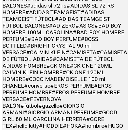
BALONES
#adidas sl 72 rs
#ADIDAS SL 72 RS
HOMBRE
#ADIDAS TEAMGEIST
#ADIDAS
TEAMGEIST FÚTBOL
#ADIDAS TEAMGEIST
FÚTBOL BALONES
#ADIZERO
#ASICS
#BAD BOY
HOMBRE 100ML CAROLINA
#BAD BOY HOMBRE
PERFUME
#BAD BOY PERFUME
#BOSS
BOTTLED
#BRIGHT CRYSTAL 90 ml
VERSACE
#CALVIN KLEIN
#CAMISETA
#CAMISETA
DE FÚTBOL ADIDAS
#CAMISETA DE FÚTBOL
ADIDAS HOMBRE
#CK ONE
#CK ONE 120ML
CALVIN KLEIN HOMBRE
#CK ONE 120ML
HOMBRE
#COCO MADEMOISELLE 100 ml
CHANEL
#converse
#EROS PERFUME
#EROS
PERFUME HOMBRE
#EROS PERFUME HOMBRE
VERSACE
#FEVERNOVA
BALÓN
#fútbol
#gazelle
#GIORGIO
ARMANI
#GIORGIO ARMANI PERFUMS
#GOOD
GIRL 80 ML CAROLINA HERRERA
#GORE
TEX
#hello kitty
#HODDIE
#HOKA
#hombre
#HUGO