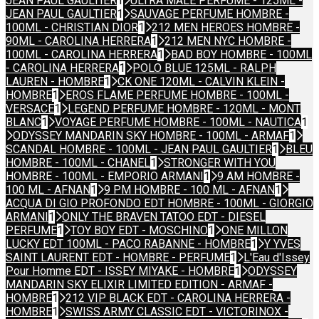
JEAN PAUL GAULTIER
1
ULTRA MALE PERFUME - 125ML -
JEAN PAUL GAULTIER
1
SAUVAGE PERFUME HOMBRE -
100ML - CHRISTIAN DIOR
1
212 MEN HEROES HOMBRE -
90ML - CAROLINA HERRERA
1
212 MEN NYC HOMBRE -
100ML - CAROLINA HERRERA
1
BAD BOY HOMBRE - 100ML
- CAROLINA HERRERA
1
POLO BLUE 125ML - RALPH
LAUREN - HOMBRE
1
CK ONE 120ML - CALVIN KLEIN -
HOMBRE
1
EROS FLAME PERFUME HOMBRE - 100ML -
VERSACE
1
LEGEND PERFUME HOMBRE - 120ML - MONT
BLANC
1
VOYAGE PERFUME HOMBRE - 100ML - NAUTICA
1
ODYSSEY MANDARIN SKY HOMBRE - 100ML - ARMAF
1
SCANDAL HOMBRE - 100ML - JEAN PAUL GAULTIER
1
BLEU
HOMBRE - 100ML - CHANEL
1
STRONGER WITH YOU
HOMBRE - 100ML - EMPORIO ARMANI
1
9 AM HOMBRE -
100 ML - AFNAN
1
9 PM HOMBRE - 100 ML - AFNAN
1
ACQUA DI GIO PROFONDO EDT HOMBRE - 100ML - GIORGIO
ARMANI
1
ONLY THE BRAVEN TATOO EDT - DIESEL
PERFUME
1
TOY BOY EDT - MOSCHINO
1
ONE MILLON
LUCKY EDT 100ML - PACO RABANNE - HOMBRE
1
Y YVES
SAINT LAURENT EDT - HOMBRE - PERFUME
1
L'Eau d'Issey
Pour Homme EDT - ISSEY MIYAKE - HOMBRE
1
ODYSSEY
MANDARIN SKY ELIXIR LIMITED EDITION - ARMAF -
HOMBRE
1
212 VIP BLACK EDT - CAROLINA HERRERA -
HOMBRE
1
SWISS ARMY CLASSIC EDT - VICTORINOX -