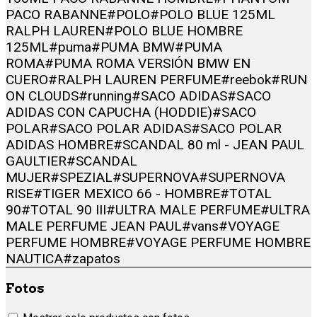
PACO RABANNE
#POLO
#POLO BLUE 125ML
RALPH LAUREN
#POLO BLUE HOMBRE
125ML
#puma
#PUMA BMW
#PUMA
ROMA
#PUMA ROMA VERSIÓN BMW EN
CUERO
#RALPH LAUREN PERFUME
#reebok
#RUN
ON CLOUDS
#running
#SACO ADIDAS
#SACO
ADIDAS CON CAPUCHA (HODDIE)
#SACO
POLAR
#SACO POLAR ADIDAS
#SACO POLAR
ADIDAS HOMBRE
#SCANDAL 80 ml - JEAN PAUL
GAULTIER
#SCANDAL
MUJER
#SPEZIAL
#SUPERNOVA
#SUPERNOVA
RISE
#TIGER MEXICO 66 - HOMBRE
#TOTAL
90
#TOTAL 90 III
#ULTRA MALE PERFUME
#ULTRA
MALE PERFUME JEAN PAUL
#vans
#VOYAGE
PERFUME HOMBRE
#VOYAGE PERFUME HOMBRE
NAUTICA
#zapatos
Fotos