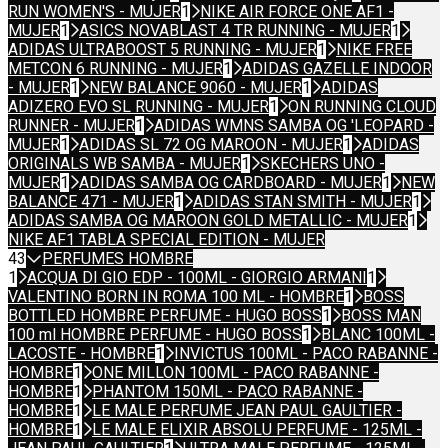
RUN WOMEN'S - MUJER
1
NIKE AIR FORCE ONE AF1 -
MUJER
1
ASICS NOVABLAST 4 TR RUNNING - MUJER
1
ADIDAS ULTRABOOST 5 RUNNING - MUJER
1
NIKE FREE
METCON 6 RUNNING - MUJER
1
ADIDAS GAZELLE INDOOR
- MUJER
1
NEW BALANCE 9060 - MUJER
1
ADIDAS
ADIZERO EVO SL RUNNING - MUJER
1
ON RUNNING CLOUD
RUNNER - MUJER
1
ADIDAS WMNS SAMBA OG 'LEOPARD -
MUJER
1
ADIDAS SL 72 OG MAROON - MUJER
1
ADIDAS
ORIGINALS WB SAMBA - MUJER
1
SKECHERS UNO -
MUJER
1
ADIDAS SAMBA OG CARDBOARD - MUJER
1
NEW
BALANCE 471 - MUJER
1
ADIDAS STAN SMITH - MUJER
1
ADIDAS SAMBA OG MAROON GOLD METALLIC - MUJER
1
NIKE AF1 TABLA SPECIAL EDITION - MUJER
43
PERFUMES HOMBRE
1
ACQUA DI GIO EDP - 100ML - GIORGIO ARMANI
1
VALENTINO BORN IN ROMA 100 ML - HOMBRE
1
BOSS
BOTTLED HOMBRE PERFUME - HUGO BOSS
1
BOSS MAN
100 ml HOMBRE PERFUME - HUGO BOSS
1
BLANC 100ML -
LACOSTE - HOMBRE
1
INVICTUS 100ML - PACO RABANNE -
HOMBRE
1
ONE MILLON 100ML - PACO RABANNE -
HOMBRE
1
PHANTOM 150ML - PACO RABANNE -
HOMBRE
1
LE MALE PERFUME JEAN PAUL GAULTIER -
HOMBRE
1
LE MALE ELIXIR ABSOLU PERFUME - 125ML -