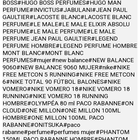
BOSS
#HUGO BOSS PERFUMES
#HUGO MAN
PERFUME
#INVICTUS
#JABULANI
#JEAN PAUL
GAULTIER
#LACOSTE BLANC
#LACOSTE BLANC
PERFUME
#LE MALE
#LE MALE ELIXIR ABSOLU
PERFUME
#LE MALE PERFUME
#LE MALE
PERFUME JEAN PAUL GAULTIER
#LEGEND
PERFUME HOMBRE
#LEGEND PERFUME HOMBRE
MONT BLANC
#MONT BLANC
PERFUMES
#mujer
#new balance
#NEW BALANCE
9060
#NEW BALANCE 9060 MUJER
#nike
#NIKE
FREE METCON 5 RUNNING
#NIKE FREE METCON
6
#NIKE TOTAL 90 FÚTBOL BALONES
#NIKE
VOMERO
#NIKE VOMERO 18
#NIKE VOMERO 18
RUNNING
#NIKE VOMERO 18 RUNNING
HOMBRE
#OLYMPÉA 80 ml PACO RABANNE
#ON
CLOUD
#ONE MILLON
#ONE MILLON 100ML
HOMBRE
#ONE MILLON 100ML PACO
RABANNE
#ONITSUKA
#paco
rabanne
#perfume
#perfumes mujer
#PHANTOM
150ML PACO RABANNE HOMBRE
#PHANTOM