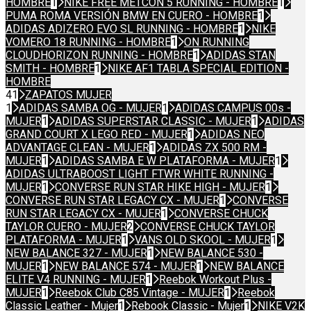
HOMBRE
1
NIKE FREE METCON 5 RUNNING - HOMBRE
1
PUMA ROMA VERSIÓN BMW EN CUERO - HOMBRE
1
ADIDAS ADIZERO EVO SL RUNNING - HOMBRE
1
NIKE
VOMERO 18 RUNNING - HOMBRE
1
ON RUNNING
CLOUDHORIZON RUNNING - HOMBRE
1
ADIDAS STAN
SMITH - HOMBRE
1
NIKE AF1 TABLA SPECIAL EDITION -
HOMBRE
41
ZAPATOS MUJER
1
ADIDAS SAMBA OG - MUJER
1
ADIDAS CAMPUS 00s -
MUJER
1
ADIDAS SUPERSTAR CLASSIC - MUJER
1
ADIDAS
GRAND COURT X LEGO RED - MUJER
1
ADIDAS NEO
ADVANTAGE CLEAN - MUJER
1
ADIDAS ZX 500 RM -
MUJER
1
ADIDAS SAMBA E W PLATAFORMA - MUJER
1
ADIDAS ULTRABOOST LIGHT FTWR WHITE RUNNING -
MUJER
1
CONVERSE RUN STAR HIKE HIGH - MUJER
1
CONVERSE RUN STAR LEGACY CX - MUJER
1
CONVERSE
RUN STAR LEGACY CX - MUJER
1
CONVERSE CHUCK
TAYLOR CUERO - MUJER
2
CONVERSE CHUCK TAYLOR
PLATAFORMA - MUJER
1
VANS OLD SKOOL - MUJER
1
NEW BALANCE 327 - MUJER
1
NEW BALANCE 530 -
MUJER
1
NEW BALANCE 574 - MUJER
1
NEW BALANCE
ELITE V4 RUNNING - MUJER
1
Reebok Workout Plus -
MUJER
1
Reebok Club C85 Vintage - MUJER
1
Reebok
Classic Leather - Mujer
1
Rebook Classic - Mujer
1
NIKE V2K