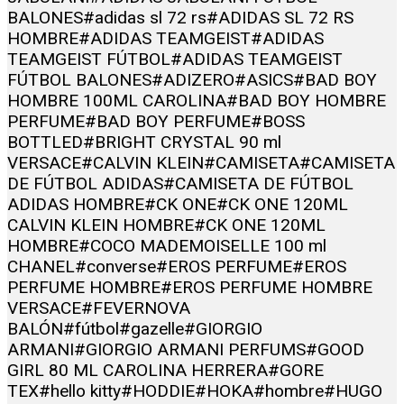
BALONES
#adidas sl 72 rs
#ADIDAS SL 72 RS
HOMBRE
#ADIDAS TEAMGEIST
#ADIDAS
TEAMGEIST FÚTBOL
#ADIDAS TEAMGEIST
FÚTBOL BALONES
#ADIZERO
#ASICS
#BAD BOY
HOMBRE 100ML CAROLINA
#BAD BOY HOMBRE
PERFUME
#BAD BOY PERFUME
#BOSS
BOTTLED
#BRIGHT CRYSTAL 90 ml
VERSACE
#CALVIN KLEIN
#CAMISETA
#CAMISETA
DE FÚTBOL ADIDAS
#CAMISETA DE FÚTBOL
ADIDAS HOMBRE
#CK ONE
#CK ONE 120ML
CALVIN KLEIN HOMBRE
#CK ONE 120ML
HOMBRE
#COCO MADEMOISELLE 100 ml
CHANEL
#converse
#EROS PERFUME
#EROS
PERFUME HOMBRE
#EROS PERFUME HOMBRE
VERSACE
#FEVERNOVA
BALÓN
#fútbol
#gazelle
#GIORGIO
ARMANI
#GIORGIO ARMANI PERFUMS
#GOOD
GIRL 80 ML CAROLINA HERRERA
#GORE
TEX
#hello kitty
#HODDIE
#HOKA
#hombre
#HUGO