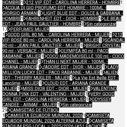
HOMBRE
1
212 VIP EDT - CAROLINA HERRERA - HOMBRE
1
ACQUA DI GIO PROFUMO EDT HOMBRE - 100ML -
GIORGIO ARMANI
1
LIGHT BLUE EDT - DOLCE & GABBANA -
HOMBRE
1
FAHRENHEIT EDT - DIOR - HOMBRE
1
LE BEAU
EDT - JEAN PAUL GAULTIER - HOMBRE
3
Sin categorizar
17
PERFUMES MUJER
1
GOOD GIRL 80 ML - CAROLINA HERRERA - MUJER
1
212
VIP ROSÉ 80 ml - CAROLINA HERRERA - MUJER
1
SCANDAL
80 ml - JEAN PAUL GAULTIER - MUJER
1
BRIGHT CRYSTAL
90 ml - VERSACE - MUJER
1
OLYMPÉA 80 ml - PACO
RABANNE - MUJER
1
COCO MADEMOISELLE 100 ml - COCO
CHANEL - MUJER
1
THAN U NEXT MUJER - 100ML -
ARIANA GRANDE
1
J'ADORE EDT - DIOR - MUJER
1
LADY
MILLION LUCKY EDT - PACO RABANNE - MUJER
1
ALIEN
EDT - THIERRY MUGLER - MUJER
1
La Vie Est Belle EDT -
Lancôme - MUJER
1
CLOUD EDT - ARIANA GRANDE -
MUJER
1
MISS DIOR EDT - DIOR - MUJER
1
VALENTINO
DONNA PINK EDT - VALENTINO - MUJER
1
VERY GOOD
GIRL EDT - CAROLINA HERRERA - MUJER
1
ODYSSEY
CANDEE - ARMAF - MUJER
1
Sin categorizar
29
CAMISETAS DE FÚTBOL
1
CAMISETA ECUADOR MUNDIAL 2026
1
CAMISETA
ECUADOR MUNDIAL 2026 ALTERNA AZUL
1
CAMISETA
STADIUM PSG LOCAL – 2025/2026 (#51 PACHO)
1