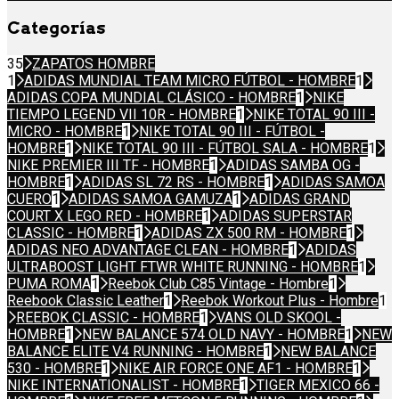
Categorías
35
ZAPATOS HOMBRE
1
ADIDAS MUNDIAL TEAM MICRO FÚTBOL - HOMBRE
1
ADIDAS COPA MUNDIAL CLÁSICO - HOMBRE
1
NIKE
TIEMPO LEGEND VII 10R - HOMBRE
1
NIKE TOTAL 90 III -
MICRO - HOMBRE
1
NIKE TOTAL 90 III - FÚTBOL -
HOMBRE
1
NIKE TOTAL 90 III - FÚTBOL SALA - HOMBRE
1
NIKE PREMIER III TF - HOMBRE
1
ADIDAS SAMBA OG -
HOMBRE
1
ADIDAS SL 72 RS - HOMBRE
1
ADIDAS SAMOA
CUERO
1
ADIDAS SAMOA GAMUZA
1
ADIDAS GRAND
COURT X LEGO RED - HOMBRE
1
ADIDAS SUPERSTAR
CLASSIC - HOMBRE
1
ADIDAS ZX 500 RM - HOMBRE
1
ADIDAS NEO ADVANTAGE CLEAN - HOMBRE
1
ADIDAS
ULTRABOOST LIGHT FTWR WHITE RUNNING - HOMBRE
1
PUMA ROMA
1
Reebok Club C85 Vintage - Hombre
1
Reebook Classic Leather
1
Reebok Workout Plus - Hombre
1
REEBOK CLASSIC - HOMBRE
1
VANS OLD SKOOL -
HOMBRE
1
NEW BALANCE 574 OLD NAVY - HOMBRE
1
NEW
BALANCE ELITE V4 RUNNING - HOMBRE
1
NEW BALANCE
530 - HOMBRE
1
NIKE AIR FORCE ONE AF1 - HOMBRE
1
NIKE INTERNATIONALIST - HOMBRE
1
TIGER MEXICO 66 -