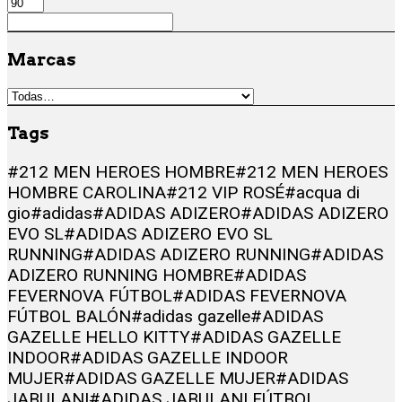
Marcas
Tags
#212 MEN HEROES HOMBRE
#212 MEN HEROES
HOMBRE CAROLINA
#212 VIP ROSÉ
#acqua di
gio
#adidas
#ADIDAS ADIZERO
#ADIDAS ADIZERO
EVO SL
#ADIDAS ADIZERO EVO SL
RUNNING
#ADIDAS ADIZERO RUNNING
#ADIDAS
ADIZERO RUNNING HOMBRE
#ADIDAS
FEVERNOVA FÚTBOL
#ADIDAS FEVERNOVA
FÚTBOL BALÓN
#adidas gazelle
#ADIDAS
GAZELLE HELLO KITTY
#ADIDAS GAZELLE
INDOOR
#ADIDAS GAZELLE INDOOR
MUJER
#ADIDAS GAZELLE MUJER
#ADIDAS
JABULANI
#ADIDAS JABULANI FÚTBOL