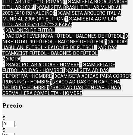
TITULAR 2001 (#10 ROMÁN)
1
CAMISETA BOCA JUNIORS
TITULAR 2026
1
CAMISETA BRASIL TITULAR MUNDIAL
2006 (#10 RONALDIÑO)
1
CAMISETA ARQUERO ITALIA
MUNDIAL 2006 (#1 BUFFON)
1
CAMISETA AC MILÁN
TITULAR 2006/2007 (#22 KAKÁ)
4
BALONES DE FÚTBOL
1
ADIDAS FEVERNOVA FÚTBOL - BALONES DE FÚTBOL
1
NIKE TOTAL 90 FÚTBOL - BALONES DE FÚTBOL
1
ADIDAS
JABULANI FÚTBOL - BALONES DE FÚTBOL
1
ADIDAS
TEAMGEIST FÚTBOL - BALONES DE FÚTBOL
6
ROPA
1
SACO POLAR ADIDAS - HOMBRE
1
CAMISETA DE
FÚTBOL ADIDAS - HOMBRE
1
CAMISETA ADIDAS
DEPORTIVA - HOMBRE
1
CAMISETA ADIDAS PARA CORRER
(RUNNING) - HOMBRE
1
SACO ADIDAS CON CAPUCHA
(HODDIE) - HOMBRE
1
SACO ADIDAS CON CAPUCHA Y
CREMALLERA COMPLETA - HOMBRE
Precio