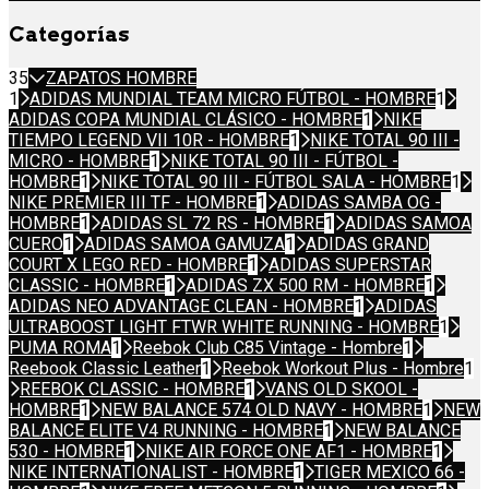
Categorías
35
ZAPATOS HOMBRE
1
ADIDAS MUNDIAL TEAM MICRO FÚTBOL - HOMBRE
1
ADIDAS COPA MUNDIAL CLÁSICO - HOMBRE
1
NIKE
TIEMPO LEGEND VII 10R - HOMBRE
1
NIKE TOTAL 90 III -
MICRO - HOMBRE
1
NIKE TOTAL 90 III - FÚTBOL -
HOMBRE
1
NIKE TOTAL 90 III - FÚTBOL SALA - HOMBRE
1
NIKE PREMIER III TF - HOMBRE
1
ADIDAS SAMBA OG -
HOMBRE
1
ADIDAS SL 72 RS - HOMBRE
1
ADIDAS SAMOA
CUERO
1
ADIDAS SAMOA GAMUZA
1
ADIDAS GRAND
COURT X LEGO RED - HOMBRE
1
ADIDAS SUPERSTAR
CLASSIC - HOMBRE
1
ADIDAS ZX 500 RM - HOMBRE
1
ADIDAS NEO ADVANTAGE CLEAN - HOMBRE
1
ADIDAS
ULTRABOOST LIGHT FTWR WHITE RUNNING - HOMBRE
1
PUMA ROMA
1
Reebok Club C85 Vintage - Hombre
1
Reebook Classic Leather
1
Reebok Workout Plus - Hombre
1
REEBOK CLASSIC - HOMBRE
1
VANS OLD SKOOL -
HOMBRE
1
NEW BALANCE 574 OLD NAVY - HOMBRE
1
NEW
BALANCE ELITE V4 RUNNING - HOMBRE
1
NEW BALANCE
530 - HOMBRE
1
NIKE AIR FORCE ONE AF1 - HOMBRE
1
NIKE INTERNATIONALIST - HOMBRE
1
TIGER MEXICO 66 -