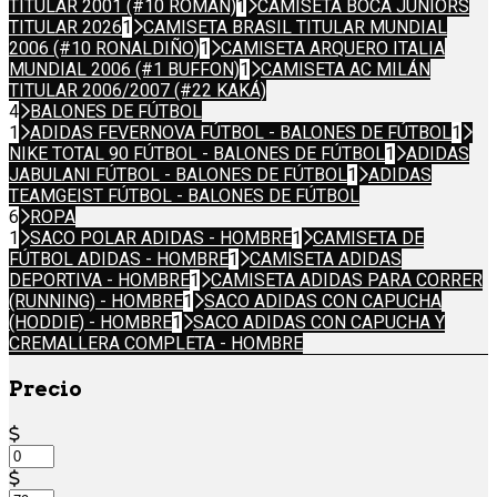
TITULAR 2001 (#10 ROMÁN)
1
CAMISETA BOCA JUNIORS
TITULAR 2026
1
CAMISETA BRASIL TITULAR MUNDIAL
2006 (#10 RONALDIÑO)
1
CAMISETA ARQUERO ITALIA
MUNDIAL 2006 (#1 BUFFON)
1
CAMISETA AC MILÁN
TITULAR 2006/2007 (#22 KAKÁ)
4
BALONES DE FÚTBOL
1
ADIDAS FEVERNOVA FÚTBOL - BALONES DE FÚTBOL
1
NIKE TOTAL 90 FÚTBOL - BALONES DE FÚTBOL
1
ADIDAS
JABULANI FÚTBOL - BALONES DE FÚTBOL
1
ADIDAS
TEAMGEIST FÚTBOL - BALONES DE FÚTBOL
6
ROPA
1
SACO POLAR ADIDAS - HOMBRE
1
CAMISETA DE
FÚTBOL ADIDAS - HOMBRE
1
CAMISETA ADIDAS
DEPORTIVA - HOMBRE
1
CAMISETA ADIDAS PARA CORRER
(RUNNING) - HOMBRE
1
SACO ADIDAS CON CAPUCHA
(HODDIE) - HOMBRE
1
SACO ADIDAS CON CAPUCHA Y
CREMALLERA COMPLETA - HOMBRE
Precio