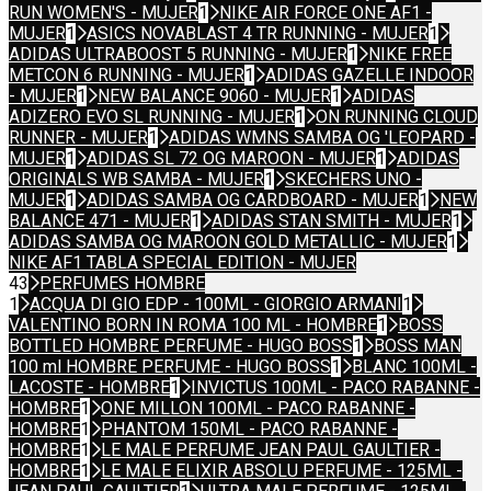
RUN WOMEN'S - MUJER
1
NIKE AIR FORCE ONE AF1 -
MUJER
1
ASICS NOVABLAST 4 TR RUNNING - MUJER
1
ADIDAS ULTRABOOST 5 RUNNING - MUJER
1
NIKE FREE
METCON 6 RUNNING - MUJER
1
ADIDAS GAZELLE INDOOR
- MUJER
1
NEW BALANCE 9060 - MUJER
1
ADIDAS
ADIZERO EVO SL RUNNING - MUJER
1
ON RUNNING CLOUD
RUNNER - MUJER
1
ADIDAS WMNS SAMBA OG 'LEOPARD -
MUJER
1
ADIDAS SL 72 OG MAROON - MUJER
1
ADIDAS
ORIGINALS WB SAMBA - MUJER
1
SKECHERS UNO -
MUJER
1
ADIDAS SAMBA OG CARDBOARD - MUJER
1
NEW
BALANCE 471 - MUJER
1
ADIDAS STAN SMITH - MUJER
1
ADIDAS SAMBA OG MAROON GOLD METALLIC - MUJER
1
NIKE AF1 TABLA SPECIAL EDITION - MUJER
43
PERFUMES HOMBRE
1
ACQUA DI GIO EDP - 100ML - GIORGIO ARMANI
1
VALENTINO BORN IN ROMA 100 ML - HOMBRE
1
BOSS
BOTTLED HOMBRE PERFUME - HUGO BOSS
1
BOSS MAN
100 ml HOMBRE PERFUME - HUGO BOSS
1
BLANC 100ML -
LACOSTE - HOMBRE
1
INVICTUS 100ML - PACO RABANNE -
HOMBRE
1
ONE MILLON 100ML - PACO RABANNE -
HOMBRE
1
PHANTOM 150ML - PACO RABANNE -
HOMBRE
1
LE MALE PERFUME JEAN PAUL GAULTIER -
HOMBRE
1
LE MALE ELIXIR ABSOLU PERFUME - 125ML -