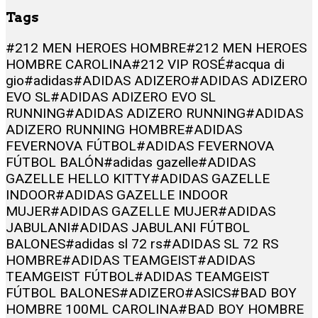
Tags
#212 MEN HEROES HOMBRE
#212 MEN HEROES
HOMBRE CAROLINA
#212 VIP ROSÉ
#acqua di
gio
#adidas
#ADIDAS ADIZERO
#ADIDAS ADIZERO
EVO SL
#ADIDAS ADIZERO EVO SL
RUNNING
#ADIDAS ADIZERO RUNNING
#ADIDAS
ADIZERO RUNNING HOMBRE
#ADIDAS
FEVERNOVA FÚTBOL
#ADIDAS FEVERNOVA
FÚTBOL BALÓN
#adidas gazelle
#ADIDAS
GAZELLE HELLO KITTY
#ADIDAS GAZELLE
INDOOR
#ADIDAS GAZELLE INDOOR
MUJER
#ADIDAS GAZELLE MUJER
#ADIDAS
JABULANI
#ADIDAS JABULANI FÚTBOL
BALONES
#adidas sl 72 rs
#ADIDAS SL 72 RS
HOMBRE
#ADIDAS TEAMGEIST
#ADIDAS
TEAMGEIST FÚTBOL
#ADIDAS TEAMGEIST
FÚTBOL BALONES
#ADIZERO
#ASICS
#BAD BOY
HOMBRE 100ML CAROLINA
#BAD BOY HOMBRE