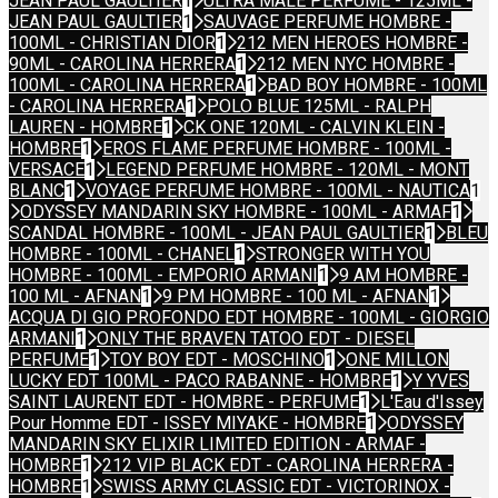
JEAN PAUL GAULTIER
1
ULTRA MALE PERFUME - 125ML -
JEAN PAUL GAULTIER
1
SAUVAGE PERFUME HOMBRE -
100ML - CHRISTIAN DIOR
1
212 MEN HEROES HOMBRE -
90ML - CAROLINA HERRERA
1
212 MEN NYC HOMBRE -
100ML - CAROLINA HERRERA
1
BAD BOY HOMBRE - 100ML
- CAROLINA HERRERA
1
POLO BLUE 125ML - RALPH
LAUREN - HOMBRE
1
CK ONE 120ML - CALVIN KLEIN -
HOMBRE
1
EROS FLAME PERFUME HOMBRE - 100ML -
VERSACE
1
LEGEND PERFUME HOMBRE - 120ML - MONT
BLANC
1
VOYAGE PERFUME HOMBRE - 100ML - NAUTICA
1
ODYSSEY MANDARIN SKY HOMBRE - 100ML - ARMAF
1
SCANDAL HOMBRE - 100ML - JEAN PAUL GAULTIER
1
BLEU
HOMBRE - 100ML - CHANEL
1
STRONGER WITH YOU
HOMBRE - 100ML - EMPORIO ARMANI
1
9 AM HOMBRE -
100 ML - AFNAN
1
9 PM HOMBRE - 100 ML - AFNAN
1
ACQUA DI GIO PROFONDO EDT HOMBRE - 100ML - GIORGIO
ARMANI
1
ONLY THE BRAVEN TATOO EDT - DIESEL
PERFUME
1
TOY BOY EDT - MOSCHINO
1
ONE MILLON
LUCKY EDT 100ML - PACO RABANNE - HOMBRE
1
Y YVES
SAINT LAURENT EDT - HOMBRE - PERFUME
1
L'Eau d'Issey
Pour Homme EDT - ISSEY MIYAKE - HOMBRE
1
ODYSSEY
MANDARIN SKY ELIXIR LIMITED EDITION - ARMAF -
HOMBRE
1
212 VIP BLACK EDT - CAROLINA HERRERA -
HOMBRE
1
SWISS ARMY CLASSIC EDT - VICTORINOX -