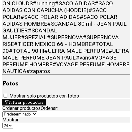
ON CLOUDS
#running
#SACO ADIDAS
#SACO
ADIDAS CON CAPUCHA (HODDIE)
#SACO
POLAR
#SACO POLAR ADIDAS
#SACO POLAR
ADIDAS HOMBRE
#SCANDAL 80 ml - JEAN PAUL
GAULTIER
#SCANDAL
MUJER
#SPEZIAL
#SUPERNOVA
#SUPERNOVA
RISE
#TIGER MEXICO 66 - HOMBRE
#TOTAL
90
#TOTAL 90 III
#ULTRA MALE PERFUME
#ULTRA
MALE PERFUME JEAN PAUL
#vans
#VOYAGE
PERFUME HOMBRE
#VOYAGE PERFUME HOMBRE
NAUTICA
#zapatos
Fotos
Mostrar solo productos con fotos
Filtrar productos
Ordenar productos
Ordenar
:
Mostrar: