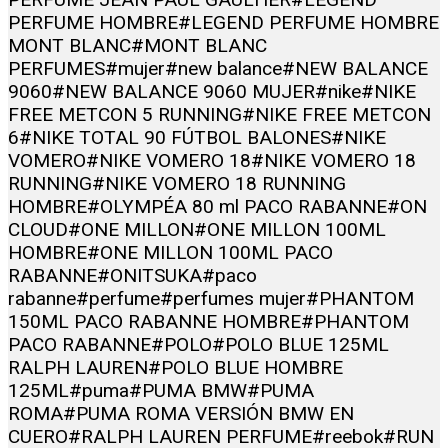
PERFUME HOMBRE
#LEGEND PERFUME HOMBRE
MONT BLANC
#MONT BLANC
PERFUMES
#mujer
#new balance
#NEW BALANCE
9060
#NEW BALANCE 9060 MUJER
#nike
#NIKE
FREE METCON 5 RUNNING
#NIKE FREE METCON
6
#NIKE TOTAL 90 FÚTBOL BALONES
#NIKE
VOMERO
#NIKE VOMERO 18
#NIKE VOMERO 18
RUNNING
#NIKE VOMERO 18 RUNNING
HOMBRE
#OLYMPÉA 80 ml PACO RABANNE
#ON
CLOUD
#ONE MILLON
#ONE MILLON 100ML
HOMBRE
#ONE MILLON 100ML PACO
RABANNE
#ONITSUKA
#paco
rabanne
#perfume
#perfumes mujer
#PHANTOM
150ML PACO RABANNE HOMBRE
#PHANTOM
PACO RABANNE
#POLO
#POLO BLUE 125ML
RALPH LAUREN
#POLO BLUE HOMBRE
125ML
#puma
#PUMA BMW
#PUMA
ROMA
#PUMA ROMA VERSIÓN BMW EN
CUERO
#RALPH LAUREN PERFUME
#reebok
#RUN