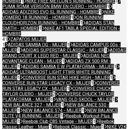
HOMBRE
1
NIKE FREE METCON 5 RUNNING - HOMBRE
1
PUMA ROMA VERSIÓN BMW EN CUERO - HOMBRE
1
ADIDAS ADIZERO EVO SL RUNNING - HOMBRE
1
NIKE
VOMERO 18 RUNNING - HOMBRE
1
ON RUNNING
CLOUDHORIZON RUNNING - HOMBRE
1
ADIDAS STAN
SMITH - HOMBRE
1
NIKE AF1 TABLA SPECIAL EDITION -
HOMBRE
41
ZAPATOS MUJER
1
ADIDAS SAMBA OG - MUJER
1
ADIDAS CAMPUS 00s -
MUJER
1
ADIDAS SUPERSTAR CLASSIC - MUJER
1
ADIDAS
GRAND COURT X LEGO RED - MUJER
1
ADIDAS NEO
ADVANTAGE CLEAN - MUJER
1
ADIDAS ZX 500 RM -
MUJER
1
ADIDAS SAMBA E W PLATAFORMA - MUJER
1
ADIDAS ULTRABOOST LIGHT FTWR WHITE RUNNING -
MUJER
1
CONVERSE RUN STAR HIKE HIGH - MUJER
1
CONVERSE RUN STAR LEGACY CX - MUJER
1
CONVERSE
RUN STAR LEGACY CX - MUJER
1
CONVERSE CHUCK
TAYLOR CUERO - MUJER
2
CONVERSE CHUCK TAYLOR
PLATAFORMA - MUJER
1
VANS OLD SKOOL - MUJER
1
NEW BALANCE 327 - MUJER
1
NEW BALANCE 530 -
MUJER
1
NEW BALANCE 574 - MUJER
1
NEW BALANCE
ELITE V4 RUNNING - MUJER
1
Reebok Workout Plus -
MUJER
1
Reebok Club C85 Vintage - MUJER
1
Reebok
Classic Leather - Mujer
1
Rebook Classic - Mujer
1
NIKE V2K