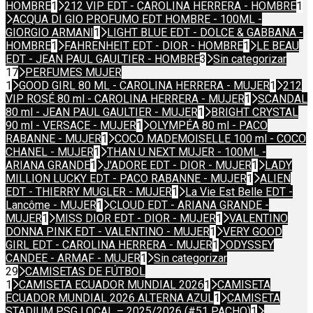
HOMBRE
1
212 VIP EDT - CAROLINA HERRERA - HOMBRE
1
ACQUA DI GIO PROFUMO EDT HOMBRE - 100ML -
GIORGIO ARMANI
1
LIGHT BLUE EDT - DOLCE & GABBANA -
HOMBRE
1
FAHRENHEIT EDT - DIOR - HOMBRE
1
LE BEAU
EDT - JEAN PAUL GAULTIER - HOMBRE
3
Sin categorizar
17
PERFUMES MUJER
1
GOOD GIRL 80 ML - CAROLINA HERRERA - MUJER
1
212
VIP ROSÉ 80 ml - CAROLINA HERRERA - MUJER
1
SCANDAL
80 ml - JEAN PAUL GAULTIER - MUJER
1
BRIGHT CRYSTAL
90 ml - VERSACE - MUJER
1
OLYMPÉA 80 ml - PACO
RABANNE - MUJER
1
COCO MADEMOISELLE 100 ml - COCO
CHANEL - MUJER
1
THAN U NEXT MUJER - 100ML -
ARIANA GRANDE
1
J'ADORE EDT - DIOR - MUJER
1
LADY
MILLION LUCKY EDT - PACO RABANNE - MUJER
1
ALIEN
EDT - THIERRY MUGLER - MUJER
1
La Vie Est Belle EDT -
Lancôme - MUJER
1
CLOUD EDT - ARIANA GRANDE -
MUJER
1
MISS DIOR EDT - DIOR - MUJER
1
VALENTINO
DONNA PINK EDT - VALENTINO - MUJER
1
VERY GOOD
GIRL EDT - CAROLINA HERRERA - MUJER
1
ODYSSEY
CANDEE - ARMAF - MUJER
1
Sin categorizar
29
CAMISETAS DE FÚTBOL
1
CAMISETA ECUADOR MUNDIAL 2026
1
CAMISETA
ECUADOR MUNDIAL 2026 ALTERNA AZUL
1
CAMISETA
STADIUM PSG LOCAL – 2025/2026 (#51 PACHO)
1