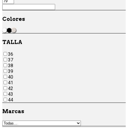
Colores
Blanco
Negro
SAMBA OG CREMA
TALLA
36
37
38
39
40
41
42
43
44
Marcas