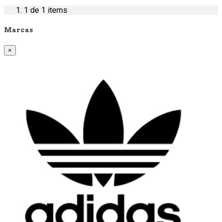
1
de 1 items
Marcas
×