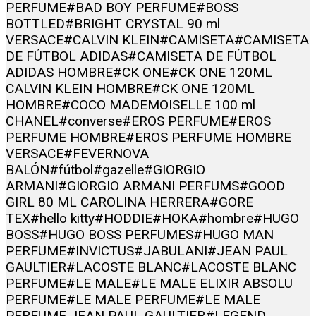
PERFUME
#BAD BOY PERFUME
#BOSS
BOTTLED
#BRIGHT CRYSTAL 90 ml
VERSACE
#CALVIN KLEIN
#CAMISETA
#CAMISETA
DE FÚTBOL ADIDAS
#CAMISETA DE FÚTBOL
ADIDAS HOMBRE
#CK ONE
#CK ONE 120ML
CALVIN KLEIN HOMBRE
#CK ONE 120ML
HOMBRE
#COCO MADEMOISELLE 100 ml
CHANEL
#converse
#EROS PERFUME
#EROS
PERFUME HOMBRE
#EROS PERFUME HOMBRE
VERSACE
#FEVERNOVA
BALÓN
#fútbol
#gazelle
#GIORGIO
ARMANI
#GIORGIO ARMANI PERFUMS
#GOOD
GIRL 80 ML CAROLINA HERRERA
#GORE
TEX
#hello kitty
#HODDIE
#HOKA
#hombre
#HUGO
BOSS
#HUGO BOSS PERFUMES
#HUGO MAN
PERFUME
#INVICTUS
#JABULANI
#JEAN PAUL
GAULTIER
#LACOSTE BLANC
#LACOSTE BLANC
PERFUME
#LE MALE
#LE MALE ELIXIR ABSOLU
PERFUME
#LE MALE PERFUME
#LE MALE
PERFUME JEAN PAUL GAULTIER
#LEGEND