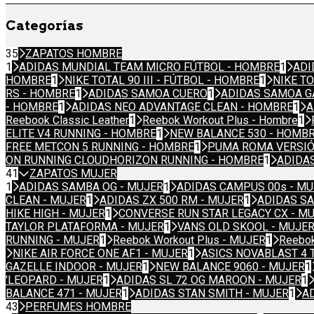
Categorías
35
ZAPATOS HOMBRE
1
ADIDAS MUNDIAL TEAM MICRO FÚTBOL - HOMBRE
1
ADI
HOMBRE
1
NIKE TOTAL 90 III - FÚTBOL - HOMBRE
1
NIKE TO
RS - HOMBRE
1
ADIDAS SAMOA CUERO
1
ADIDAS SAMOA 
- HOMBRE
1
ADIDAS NEO ADVANTAGE CLEAN - HOMBRE
1
A
Reebook Classic Leather
1
Reebok Workout Plus - Hombre
1
ELITE V4 RUNNING - HOMBRE
1
NEW BALANCE 530 - HOMB
FREE METCON 5 RUNNING - HOMBRE
1
PUMA ROMA VERSIÓ
ON RUNNING CLOUDHORIZON RUNNING - HOMBRE
1
ADIDA
41
ZAPATOS MUJER
1
ADIDAS SAMBA OG - MUJER
1
ADIDAS CAMPUS 00s - M
CLEAN - MUJER
1
ADIDAS ZX 500 RM - MUJER
1
ADIDAS S
HIKE HIGH - MUJER
1
CONVERSE RUN STAR LEGACY CX - M
TAYLOR PLATAFORMA - MUJER
1
VANS OLD SKOOL - MUJE
RUNNING - MUJER
1
Reebok Workout Plus - MUJER
1
Reebok
NIKE AIR FORCE ONE AF1 - MUJER
1
ASICS NOVABLAST 4 
GAZELLE INDOOR - MUJER
1
NEW BALANCE 9060 - MUJER
1
'LEOPARD - MUJER
1
ADIDAS SL 72 OG MAROON - MUJER
1
BALANCE 471 - MUJER
1
ADIDAS STAN SMITH - MUJER
1
A
43
PERFUMES HOMBRE