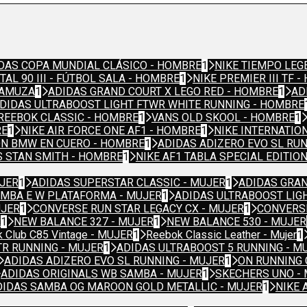
DAS COPA MUNDIAL CLÁSICO - HOMBRE
1
NIKE TIEMPO LEG
TAL 90 III - FÚTBOL SALA - HOMBRE
1
NIKE PREMIER III TF 
GAMUZA
1
ADIDAS GRAND COURT X LEGO RED - HOMBRE
1
AD
DIDAS ULTRABOOST LIGHT FTWR WHITE RUNNING - HOMBRE
REEBOK CLASSIC - HOMBRE
1
VANS OLD SKOOL - HOMBRE
1
RE
1
NIKE AIR FORCE ONE AF1 - HOMBRE
1
NIKE INTERNATIO
N BMW EN CUERO - HOMBRE
1
ADIDAS ADIZERO EVO SL RU
S STAN SMITH - HOMBRE
1
NIKE AF1 TABLA SPECIAL EDITIO
UJER
1
ADIDAS SUPERSTAR CLASSIC - MUJER
1
ADIDAS GRAN
AMBA E W PLATAFORMA - MUJER
1
ADIDAS ULTRABOOST LIG
UJER
1
CONVERSE RUN STAR LEGACY CX - MUJER
1
CONVERSE
R
1
NEW BALANCE 327 - MUJER
1
NEW BALANCE 530 - MUJER
 Club C85 Vintage - MUJER
1
Reebok Classic Leather - Mujer
1
TR RUNNING - MUJER
1
ADIDAS ULTRABOOST 5 RUNNING - M
ADIDAS ADIZERO EVO SL RUNNING - MUJER
1
ON RUNNING 
ADIDAS ORIGINALS WB SAMBA - MUJER
1
SKECHERS UNO -
DIDAS SAMBA OG MAROON GOLD METALLIC - MUJER
1
NIKE 