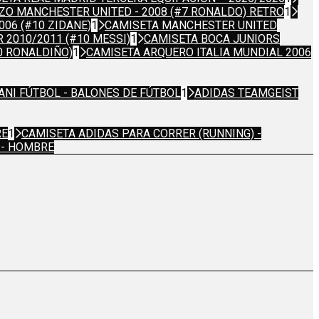
ZO MANCHESTER UNITED - 2008 (#7 RONALDO) RETRO
1
06 (#10 ZIDANE)
1
CAMISETA MANCHESTER UNITED
 2010/2011 (#10 MESSI)
1
CAMISETA BOCA JUNIORS
0 RONALDIÑO)
1
CAMISETA ARQUERO ITALIA MUNDIAL 2006
ANI FÚTBOL - BALONES DE FÚTBOL
1
ADIDAS TEAMGEIST
RE
1
CAMISETA ADIDAS PARA CORRER (RUNNING) -
 - HOMBRE