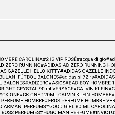
HOMBRE CAROLINA
#212 VIP ROSÉ
#acqua di gio
#ad
ADIZERO RUNNING
#ADIDAS ADIZERO RUNNING H
AS GAZELLE HELLO KITTY
#ADIDAS GAZELLE IND
BULANI FÚTBOL BALONES
#adidas sl 72 rs
#ADIDAS
L BALONES
#ADIZERO
#ASICS
#BAD BOY HOMBRE 1
BRIGHT CRYSTAL 90 ml VERSACE
#CALVIN KLEIN
#C
#CK ONE
#CK ONE 120ML CALVIN KLEIN HOMBRE
#
 PERFUME HOMBRE
#EROS PERFUME HOMBRE VE
IO ARMANI PERFUMS
#GOOD GIRL 80 ML CAROLIN
 BOSS PERFUMES
#HUGO MAN PERFUME
#INVICTU