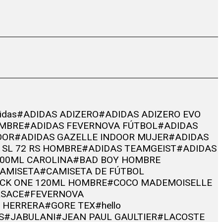
idas
#ADIDAS ADIZERO
#ADIDAS ADIZERO EVO
OMBRE
#ADIDAS FEVERNOVA FÚTBOL
#ADIDAS
OOR
#ADIDAS GAZELLE INDOOR MUJER
#ADIDAS
 SL 72 RS HOMBRE
#ADIDAS TEAMGEIST
#ADIDAS
00ML CAROLINA
#BAD BOY HOMBRE
AMISETA
#CAMISETA DE FÚTBOL
CK ONE 120ML HOMBRE
#COCO MADEMOISELLE
RSACE
#FEVERNOVA
A HERRERA
#GORE TEX
#hello
S
#JABULANI
#JEAN PAUL GAULTIER
#LACOSTE