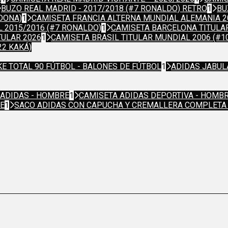
BUZO REAL MADRID - 2017/2018 (#7 RONALDO) RETRO
1
BU
DONA)
1
CAMISETA FRANCIA ALTERNA MUNDIAL ALEMANIA 20
 2015/2016 (#7 RONALDO)
1
CAMISETA BARCELONA TITULAR
TULAR 2026
1
CAMISETA BRASIL TITULAR MUNDIAL 2006 (#1
22 KAKÁ)
KE TOTAL 90 FÚTBOL - BALONES DE FÚTBOL
1
ADIDAS JABUL
 ADIDAS - HOMBRE
1
CAMISETA ADIDAS DEPORTIVA - HOMB
RE
1
SACO ADIDAS CON CAPUCHA Y CREMALLERA COMPLETA