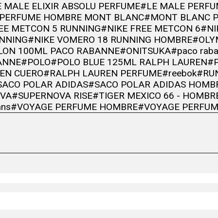
 MALE ELIXIR ABSOLU PERFUME
#LE MALE PERF
 PERFUME HOMBRE MONT BLANC
#MONT BLANC 
REE METCON 5 RUNNING
#NIKE FREE METCON 6
#NI
UNNING
#NIKE VOMERO 18 RUNNING HOMBRE
#OLY
LON 100ML PACO RABANNE
#ONITSUKA
#paco rab
ANNE
#POLO
#POLO BLUE 125ML RALPH LAUREN
#
EN CUERO
#RALPH LAUREN PERFUME
#reebok
#RU
SACO POLAR ADIDAS
#SACO POLAR ADIDAS HOMB
VA
#SUPERNOVA RISE
#TIGER MEXICO 66 - HOMBR
ans
#VOYAGE PERFUME HOMBRE
#VOYAGE PERFUM