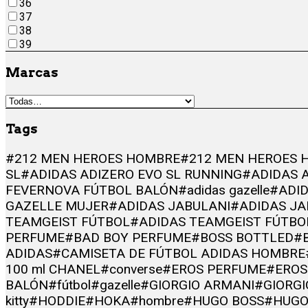
36
37
38
39
Marcas
Tags
#212 MEN HEROES HOMBRE
#212 MEN HEROES 
SL
#ADIDAS ADIZERO EVO SL RUNNING
#ADIDAS 
FEVERNOVA FÚTBOL BALÓN
#adidas gazelle
#ADID
GAZELLE MUJER
#ADIDAS JABULANI
#ADIDAS JA
TEAMGEIST FÚTBOL
#ADIDAS TEAMGEIST FÚTBO
PERFUME
#BAD BOY PERFUME
#BOSS BOTTLED
#
ADIDAS
#CAMISETA DE FÚTBOL ADIDAS HOMBRE
100 ml CHANEL
#converse
#EROS PERFUME
#EROS
BALÓN
#fútbol
#gazelle
#GIORGIO ARMANI
#GIORG
kitty
#HODDIE
#HOKA
#hombre
#HUGO BOSS
#HUGO