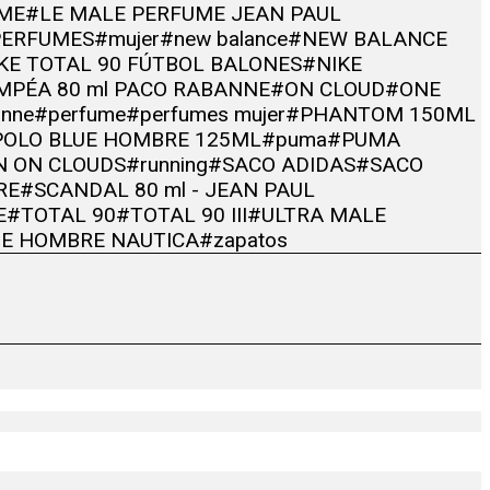
UME
#LE MALE PERFUME JEAN PAUL
PERFUMES
#mujer
#new balance
#NEW BALANCE
KE TOTAL 90 FÚTBOL BALONES
#NIKE
MPÉA 80 ml PACO RABANNE
#ON CLOUD
#ONE
anne
#perfume
#perfumes mujer
#PHANTOM 150ML
POLO BLUE HOMBRE 125ML
#puma
#PUMA
N ON CLOUDS
#running
#SACO ADIDAS
#SACO
RE
#SCANDAL 80 ml - JEAN PAUL
E
#TOTAL 90
#TOTAL 90 III
#ULTRA MALE
E HOMBRE NAUTICA
#zapatos