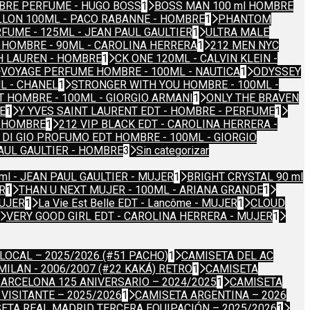
BRE PERFUME - HUGO BOSS
1
BOSS MAN 100 ml HOMBRE
LLON 100ML - PACO RABANNE - HOMBRE
1
PHANTOM
FUME - 125ML - JEAN PAUL GAULTIER
1
ULTRA MALE
 HOMBRE - 90ML - CAROLINA HERRERA
1
212 MEN NYC
H LAUREN - HOMBRE
1
CK ONE 120ML - CALVIN KLEIN -
VOYAGE PERFUME HOMBRE - 100ML - NAUTICA
1
ODYSSEY
L - CHANEL
1
STRONGER WITH YOU HOMBRE - 100ML -
T HOMBRE - 100ML - GIORGIO ARMANI
1
ONLY THE BRAVEN
E
1
Y YVES SAINT LAURENT EDT - HOMBRE - PERFUME
1
- HOMBRE
1
212 VIP BLACK EDT - CAROLINA HERRERA -
DI GIO PROFUMO EDT HOMBRE - 100ML - GIORGIO
PAUL GAULTIER - HOMBRE
3
Sin categorizar
ml - JEAN PAUL GAULTIER - MUJER
1
BRIGHT CRYSTAL 90 ml
R
1
THAN U NEXT MUJER - 100ML - ARIANA GRANDE
1
MUJER
1
La Vie Est Belle EDT - Lancôme - MUJER
1
CLOUD
VERY GOOD GIRL EDT - CAROLINA HERRERA - MUJER
1
LOCAL – 2025/2026 (#51 PACHO)
1
CAMISETA DEL AC
MILAN - 2006/2007 (#22 KAKÁ) RETRO
1
CAMISETA
BARCELONA 125 ANIVERSARIO – 2024/2025
1
CAMISETA
VISITANTE – 2025/2026
1
CAMISETA ARGENTINA – 2026
ETA REAL MADRID TERCERA EQUIPACIÓN – 2025/2026
1