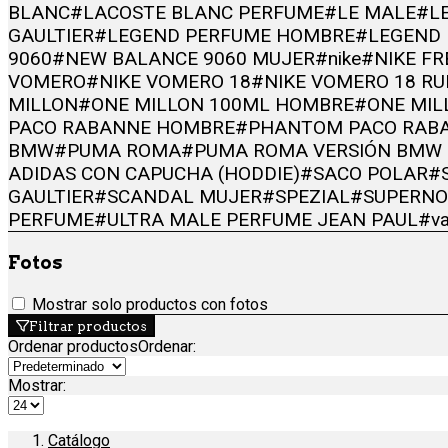
BLANC
#LACOSTE BLANC PERFUME
#LE MALE
#LE
GAULTIER
#LEGEND PERFUME HOMBRE
#LEGEND
9060
#NEW BALANCE 9060 MUJER
#nike
#NIKE F
VOMERO
#NIKE VOMERO 18
#NIKE VOMERO 18 R
MILLON
#ONE MILLON 100ML HOMBRE
#ONE MIL
PACO RABANNE HOMBRE
#PHANTOM PACO RAB
BMW
#PUMA ROMA
#PUMA ROMA VERSIÓN BMW 
ADIDAS CON CAPUCHA (HODDIE)
#SACO POLAR
#
GAULTIER
#SCANDAL MUJER
#SPEZIAL
#SUPERNO
PERFUME
#ULTRA MALE PERFUME JEAN PAUL
#v
Fotos
Mostrar solo productos con fotos
Filtrar productos
Ordenar productos
Ordenar
:
Mostrar:
Catálogo