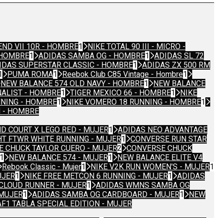
END VII 10R - HOMBRE
1
NIKE TOTAL 90 III - MICRO -
- HOMBRE
1
ADIDAS SAMBA OG - HOMBRE
1
ADIDAS SL 72
IDAS SUPERSTAR CLASSIC - HOMBRE
1
ADIDAS ZX 500 RM
1
PUMA ROMA
1
Reebok Club C85 Vintage - Hombre
1
NEW BALANCE 574 OLD NAVY - HOMBRE
1
NEW BALANCE
NALIST - HOMBRE
1
TIGER MEXICO 66 - HOMBRE
1
NIKE
NNING - HOMBRE
1
NIKE VOMERO 18 RUNNING - HOMBRE
1
N - HOMBRE
D COURT X LEGO RED - MUJER
1
ADIDAS NEO ADVANTAGE
HT FTWR WHITE RUNNING - MUJER
1
CONVERSE RUN STAR
 CHUCK TAYLOR CUERO - MUJER
2
CONVERSE CHUCK
1
NEW BALANCE 574 - MUJER
1
NEW BALANCE ELITE V4
Rebook Classic - Mujer
1
NIKE V2K RUN WOMEN'S - MUJER
1
UJER
1
NIKE FREE METCON 6 RUNNING - MUJER
1
ADIDAS
CLOUD RUNNER - MUJER
1
ADIDAS WMNS SAMBA OG
 MUJER
1
ADIDAS SAMBA OG CARDBOARD - MUJER
1
NEW
AF1 TABLA SPECIAL EDITION - MUJER