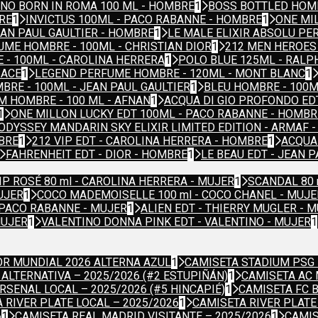
NO BORN IN ROMA 100 ML - HOMBRE
1
BOSS BOTTLED HOM
RE
1
INVICTUS 100ML - PACO RABANNE - HOMBRE
1
ONE MI
AN PAUL GAULTIER - HOMBRE
1
LE MALE ELIXIR ABSOLU PER
ME HOMBRE - 100ML - CHRISTIAN DIOR
1
212 MEN HEROES
 - 100ML - CAROLINA HERRERA
1
POLO BLUE 125ML - RALP
SACE
1
LEGEND PERFUME HOMBRE - 120ML - MONT BLANC
1
RE - 100ML - JEAN PAUL GAULTIER
1
BLEU HOMBRE - 100M
M HOMBRE - 100 ML - AFNAN
1
ACQUA DI GIO PROFONDO ED
1
ONE MILLON LUCKY EDT 100ML - PACO RABANNE - HOMBR
ODYSSEY MANDARIN SKY ELIXIR LIMITED EDITION - ARMAF 
BRE
1
212 VIP EDT - CAROLINA HERRERA - HOMBRE
1
ACQUA 
FAHRENHEIT EDT - DIOR - HOMBRE
1
LE BEAU EDT - JEAN 
IP ROSÉ 80 ml - CAROLINA HERRERA - MUJER
1
SCANDAL 80 
UJER
1
COCO MADEMOISELLE 100 ml - COCO CHANEL - MUJE
 PACO RABANNE - MUJER
1
ALIEN EDT - THIERRY MUGLER - 
MUJER
1
VALENTINO DONNA PINK EDT - VALENTINO - MUJER
1
R MUNDIAL 2026 ALTERNA AZUL
1
CAMISETA STADIUM PSG 
ALTERNATIVA – 2025/2026 (#2 ESTUPIÑÁN)
1
CAMISETA AC 
RSENAL LOCAL – 2025/2026 (#5 HINCAPIÉ)
1
CAMISETA FC 
 RIVER PLATE LOCAL – 2025/2026
1
CAMISETA RIVER PLATE 
6
1
CAMISETA REAL MADRID VISITANTE – 2025/2026
1
CAMIS