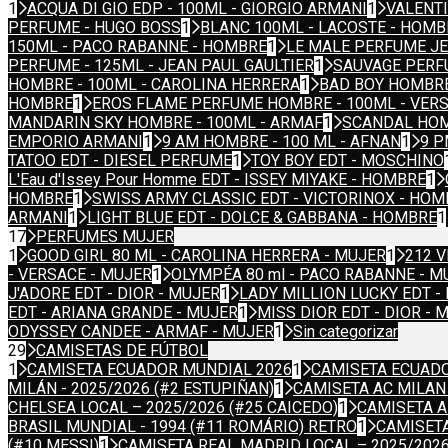
1
ACQUA DI GIO EDP - 100ML - GIORGIO ARMANI
1
VALENTI
PERFUME - HUGO BOSS
1
BLANC 100ML - LACOSTE - HOMB
150ML - PACO RABANNE - HOMBRE
1
LE MALE PERFUME JE
PERFUME - 125ML - JEAN PAUL GAULTIER
1
SAUVAGE PERFU
HOMBRE - 100ML - CAROLINA HERRERA
1
BAD BOY HOMBRE
HOMBRE
1
EROS FLAME PERFUME HOMBRE - 100ML - VER
MANDARIN SKY HOMBRE - 100ML - ARMAF
1
SCANDAL HOMB
EMPORIO ARMANI
1
9 AM HOMBRE - 100 ML - AFNAN
1
9 P
TATOO EDT - DIESEL PERFUME
1
TOY BOY EDT - MOSCHINO
L'Eau d'Issey Pour Homme EDT - ISSEY MIYAKE - HOMBRE
1
HOMBRE
1
SWISS ARMY CLASSIC EDT - VICTORINOX - HOM
ARMANI
1
LIGHT BLUE EDT - DOLCE & GABBANA - HOMBRE
1
17
PERFUMES MUJER
1
GOOD GIRL 80 ML - CAROLINA HERRERA - MUJER
1
212 V
- VERSACE - MUJER
1
OLYMPÉA 80 ml - PACO RABANNE - M
J'ADORE EDT - DIOR - MUJER
1
LADY MILLION LUCKY EDT -
EDT - ARIANA GRANDE - MUJER
1
MISS DIOR EDT - DIOR - 
ODYSSEY CANDEE - ARMAF - MUJER
1
Sin categorizar
29
CAMISETAS DE FÚTBOL
1
CAMISETA ECUADOR MUNDIAL 2026
1
CAMISETA ECUADO
MILÁN - 2025/2026 (#2 ESTUPIÑAN)
1
CAMISETA AC MILAN 
CHELSEA LOCAL – 2025/2026 (#25 CAICEDO)
1
CAMISETA A
BRASIL MUNDIAL - 1994 (#11 ROMÁRIO) RETRO
1
CAMISETA
(#10 MESSI)
1
CAMISETA REAL MADRID LOCAL – 2025/202