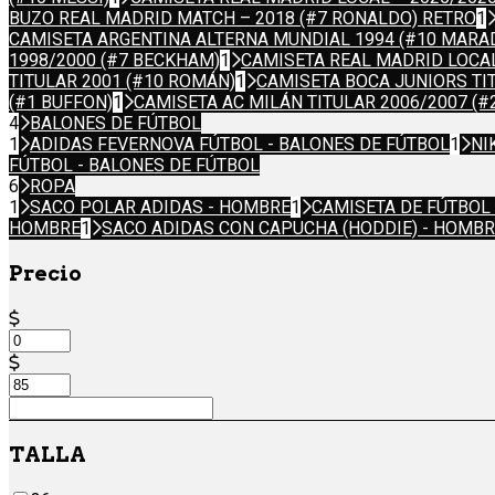
BUZO REAL MADRID MATCH – 2018 (#7 RONALDO) RETRO
1
CAMISETA ARGENTINA ALTERNA MUNDIAL 1994 (#10 MARA
1998/2000 (#7 BECKHAM)
1
CAMISETA REAL MADRID LOCAL
TITULAR 2001 (#10 ROMÁN)
1
CAMISETA BOCA JUNIORS TI
(#1 BUFFON)
1
CAMISETA AC MILÁN TITULAR 2006/2007 (#
4
BALONES DE FÚTBOL
1
ADIDAS FEVERNOVA FÚTBOL - BALONES DE FÚTBOL
1
NI
FÚTBOL - BALONES DE FÚTBOL
6
ROPA
1
SACO POLAR ADIDAS - HOMBRE
1
CAMISETA DE FÚTBOL
HOMBRE
1
SACO ADIDAS CON CAPUCHA (HODDIE) - HOMB
Precio
TALLA