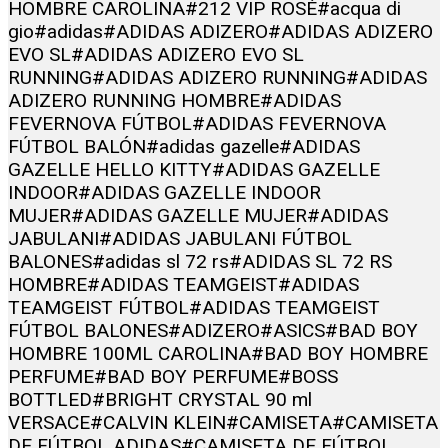
HOMBRE CAROLINA
#212 VIP ROSÉ
#acqua di
gio
#adidas
#ADIDAS ADIZERO
#ADIDAS ADIZERO
EVO SL
#ADIDAS ADIZERO EVO SL
RUNNING
#ADIDAS ADIZERO RUNNING
#ADIDAS
ADIZERO RUNNING HOMBRE
#ADIDAS
FEVERNOVA FÚTBOL
#ADIDAS FEVERNOVA
FÚTBOL BALÓN
#adidas gazelle
#ADIDAS
GAZELLE HELLO KITTY
#ADIDAS GAZELLE
INDOOR
#ADIDAS GAZELLE INDOOR
MUJER
#ADIDAS GAZELLE MUJER
#ADIDAS
JABULANI
#ADIDAS JABULANI FÚTBOL
BALONES
#adidas sl 72 rs
#ADIDAS SL 72 RS
HOMBRE
#ADIDAS TEAMGEIST
#ADIDAS
TEAMGEIST FÚTBOL
#ADIDAS TEAMGEIST
FÚTBOL BALONES
#ADIZERO
#ASICS
#BAD BOY
HOMBRE 100ML CAROLINA
#BAD BOY HOMBRE
PERFUME
#BAD BOY PERFUME
#BOSS
BOTTLED
#BRIGHT CRYSTAL 90 ml
VERSACE
#CALVIN KLEIN
#CAMISETA
#CAMISETA
DE FÚTBOL ADIDAS
#CAMISETA DE FÚTBOL