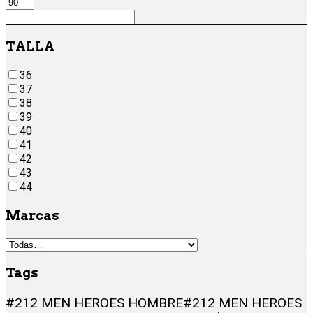
TALLA
36
37
38
39
40
41
42
43
44
Marcas
Tags
#212 MEN HEROES HOMBRE
#212 MEN HEROES