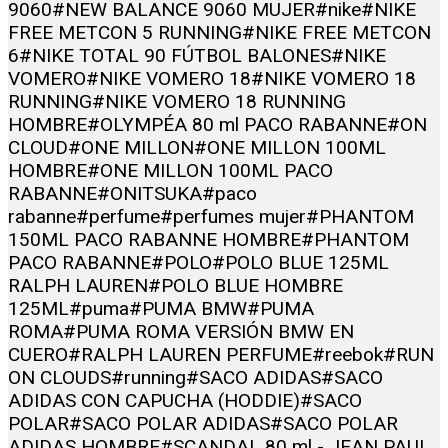
9060
#NEW BALANCE 9060 MUJER
#nike
#NIKE
FREE METCON 5 RUNNING
#NIKE FREE METCON
6
#NIKE TOTAL 90 FÚTBOL BALONES
#NIKE
VOMERO
#NIKE VOMERO 18
#NIKE VOMERO 18
RUNNING
#NIKE VOMERO 18 RUNNING
HOMBRE
#OLYMPÉA 80 ml PACO RABANNE
#ON
CLOUD
#ONE MILLON
#ONE MILLON 100ML
HOMBRE
#ONE MILLON 100ML PACO
RABANNE
#ONITSUKA
#paco
rabanne
#perfume
#perfumes mujer
#PHANTOM
150ML PACO RABANNE HOMBRE
#PHANTOM
PACO RABANNE
#POLO
#POLO BLUE 125ML
RALPH LAUREN
#POLO BLUE HOMBRE
125ML
#puma
#PUMA BMW
#PUMA
ROMA
#PUMA ROMA VERSIÓN BMW EN
CUERO
#RALPH LAUREN PERFUME
#reebok
#RUN
ON CLOUDS
#running
#SACO ADIDAS
#SACO
ADIDAS CON CAPUCHA (HODDIE)
#SACO
POLAR
#SACO POLAR ADIDAS
#SACO POLAR
ADIDAS HOMBRE
#SCANDAL 80 ml - JEAN PAUL