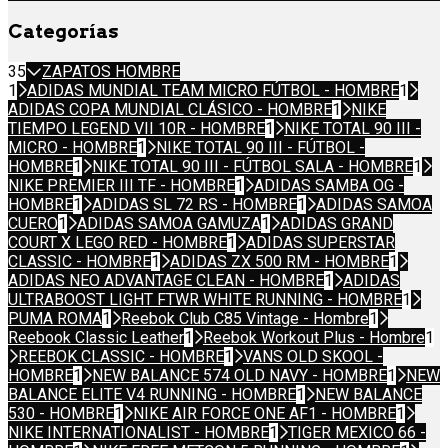
Categorías
35
ZAPATOS HOMBRE
1
ADIDAS MUNDIAL TEAM MICRO FÚTBOL - HOMBRE
1
ADIDAS COPA MUNDIAL CLÁSICO - HOMBRE
1
NIKE
TIEMPO LEGEND VII 10R - HOMBRE
1
NIKE TOTAL 90 III -
MICRO - HOMBRE
1
NIKE TOTAL 90 III - FÚTBOL -
HOMBRE
1
NIKE TOTAL 90 III - FÚTBOL SALA - HOMBRE
1
NIKE PREMIER III TF - HOMBRE
1
ADIDAS SAMBA OG -
HOMBRE
1
ADIDAS SL 72 RS - HOMBRE
1
ADIDAS SAMOA
CUERO
1
ADIDAS SAMOA GAMUZA
1
ADIDAS GRAND
COURT X LEGO RED - HOMBRE
1
ADIDAS SUPERSTAR
CLASSIC - HOMBRE
1
ADIDAS ZX 500 RM - HOMBRE
1
ADIDAS NEO ADVANTAGE CLEAN - HOMBRE
1
ADIDAS
ULTRABOOST LIGHT FTWR WHITE RUNNING - HOMBRE
1
PUMA ROMA
1
Reebok Club C85 Vintage - Hombre
1
Reebook Classic Leather
1
Reebok Workout Plus - Hombre
1
REEBOK CLASSIC - HOMBRE
1
VANS OLD SKOOL -
HOMBRE
1
NEW BALANCE 574 OLD NAVY - HOMBRE
1
NEW
BALANCE ELITE V4 RUNNING - HOMBRE
1
NEW BALANCE
530 - HOMBRE
1
NIKE AIR FORCE ONE AF1 - HOMBRE
1
NIKE INTERNATIONALIST - HOMBRE
1
TIGER MEXICO 66 -