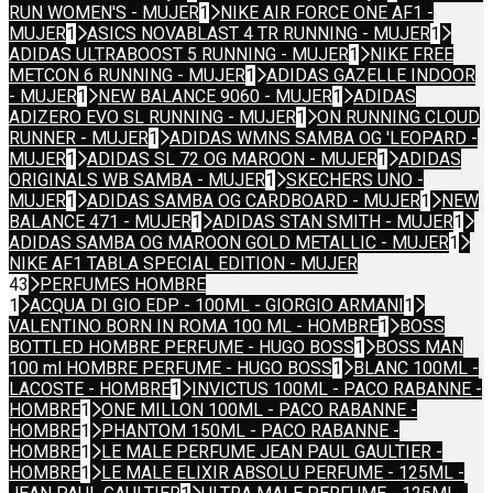
RUN WOMEN'S - MUJER
1
NIKE AIR FORCE ONE AF1 -
MUJER
1
ASICS NOVABLAST 4 TR RUNNING - MUJER
1
ADIDAS ULTRABOOST 5 RUNNING - MUJER
1
NIKE FREE
METCON 6 RUNNING - MUJER
1
ADIDAS GAZELLE INDOOR
- MUJER
1
NEW BALANCE 9060 - MUJER
1
ADIDAS
ADIZERO EVO SL RUNNING - MUJER
1
ON RUNNING CLOUD
RUNNER - MUJER
1
ADIDAS WMNS SAMBA OG 'LEOPARD -
MUJER
1
ADIDAS SL 72 OG MAROON - MUJER
1
ADIDAS
ORIGINALS WB SAMBA - MUJER
1
SKECHERS UNO -
MUJER
1
ADIDAS SAMBA OG CARDBOARD - MUJER
1
NEW
BALANCE 471 - MUJER
1
ADIDAS STAN SMITH - MUJER
1
ADIDAS SAMBA OG MAROON GOLD METALLIC - MUJER
1
NIKE AF1 TABLA SPECIAL EDITION - MUJER
43
PERFUMES HOMBRE
1
ACQUA DI GIO EDP - 100ML - GIORGIO ARMANI
1
VALENTINO BORN IN ROMA 100 ML - HOMBRE
1
BOSS
BOTTLED HOMBRE PERFUME - HUGO BOSS
1
BOSS MAN
100 ml HOMBRE PERFUME - HUGO BOSS
1
BLANC 100ML -
LACOSTE - HOMBRE
1
INVICTUS 100ML - PACO RABANNE -
HOMBRE
1
ONE MILLON 100ML - PACO RABANNE -
HOMBRE
1
PHANTOM 150ML - PACO RABANNE -
HOMBRE
1
LE MALE PERFUME JEAN PAUL GAULTIER -
HOMBRE
1
LE MALE ELIXIR ABSOLU PERFUME - 125ML -