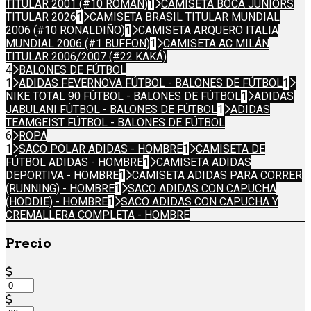
TITULAR 2001 (#10 ROMÁN)
1
CAMISETA BOCA JUNIORS
TITULAR 2026
1
CAMISETA BRASIL TITULAR MUNDIAL
2006 (#10 RONALDIÑO)
1
CAMISETA ARQUERO ITALIA
MUNDIAL 2006 (#1 BUFFON)
1
CAMISETA AC MILÁN
TITULAR 2006/2007 (#22 KAKÁ)
4
BALONES DE FÚTBOL
1
ADIDAS FEVERNOVA FÚTBOL - BALONES DE FÚTBOL
1
NIKE TOTAL 90 FÚTBOL - BALONES DE FÚTBOL
1
ADIDAS
JABULANI FÚTBOL - BALONES DE FÚTBOL
1
ADIDAS
TEAMGEIST FÚTBOL - BALONES DE FÚTBOL
6
ROPA
1
SACO POLAR ADIDAS - HOMBRE
1
CAMISETA DE
FÚTBOL ADIDAS - HOMBRE
1
CAMISETA ADIDAS
DEPORTIVA - HOMBRE
1
CAMISETA ADIDAS PARA CORRER
(RUNNING) - HOMBRE
1
SACO ADIDAS CON CAPUCHA
(HODDIE) - HOMBRE
1
SACO ADIDAS CON CAPUCHA Y
CREMALLERA COMPLETA - HOMBRE
Precio