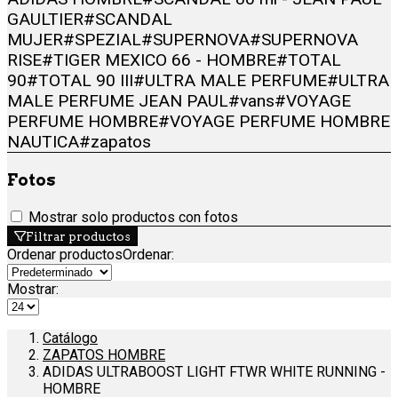
GAULTIER
#SCANDAL
MUJER
#SPEZIAL
#SUPERNOVA
#SUPERNOVA
RISE
#TIGER MEXICO 66 - HOMBRE
#TOTAL
90
#TOTAL 90 III
#ULTRA MALE PERFUME
#ULTRA
MALE PERFUME JEAN PAUL
#vans
#VOYAGE
PERFUME HOMBRE
#VOYAGE PERFUME HOMBRE
NAUTICA
#zapatos
Fotos
Mostrar solo productos con fotos
Filtrar productos
Ordenar productos
Ordenar
:
Mostrar:
Catálogo
ZAPATOS HOMBRE
ADIDAS ULTRABOOST LIGHT FTWR WHITE RUNNING -
HOMBRE