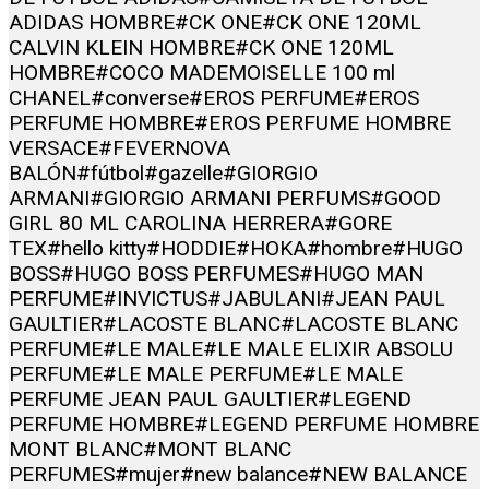
ADIDAS HOMBRE
#CK ONE
#CK ONE 120ML
CALVIN KLEIN HOMBRE
#CK ONE 120ML
HOMBRE
#COCO MADEMOISELLE 100 ml
CHANEL
#converse
#EROS PERFUME
#EROS
PERFUME HOMBRE
#EROS PERFUME HOMBRE
VERSACE
#FEVERNOVA
BALÓN
#fútbol
#gazelle
#GIORGIO
ARMANI
#GIORGIO ARMANI PERFUMS
#GOOD
GIRL 80 ML CAROLINA HERRERA
#GORE
TEX
#hello kitty
#HODDIE
#HOKA
#hombre
#HUGO
BOSS
#HUGO BOSS PERFUMES
#HUGO MAN
PERFUME
#INVICTUS
#JABULANI
#JEAN PAUL
GAULTIER
#LACOSTE BLANC
#LACOSTE BLANC
PERFUME
#LE MALE
#LE MALE ELIXIR ABSOLU
PERFUME
#LE MALE PERFUME
#LE MALE
PERFUME JEAN PAUL GAULTIER
#LEGEND
PERFUME HOMBRE
#LEGEND PERFUME HOMBRE
MONT BLANC
#MONT BLANC
PERFUMES
#mujer
#new balance
#NEW BALANCE