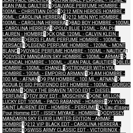
JEAN PAUL GAULTIER
1
ULTRA MALE PERFUME - 125ML -
JEAN PAUL GAULTIER
1
SAUVAGE PERFUME HOMBRE -
100ML - CHRISTIAN DIOR
1
212 MEN HEROES HOMBRE -
90ML - CAROLINA HERRERA
1
212 MEN NYC HOMBRE -
100ML - CAROLINA HERRERA
1
BAD BOY HOMBRE - 100ML
- CAROLINA HERRERA
1
POLO BLUE 125ML - RALPH
LAUREN - HOMBRE
1
CK ONE 120ML - CALVIN KLEIN -
HOMBRE
1
EROS FLAME PERFUME HOMBRE - 100ML -
VERSACE
1
LEGEND PERFUME HOMBRE - 120ML - MONT
BLANC
1
VOYAGE PERFUME HOMBRE - 100ML - NAUTICA
1
ODYSSEY MANDARIN SKY HOMBRE - 100ML - ARMAF
1
SCANDAL HOMBRE - 100ML - JEAN PAUL GAULTIER
1
BLEU
HOMBRE - 100ML - CHANEL
1
STRONGER WITH YOU
HOMBRE - 100ML - EMPORIO ARMANI
1
9 AM HOMBRE -
100 ML - AFNAN
1
9 PM HOMBRE - 100 ML - AFNAN
1
ACQUA DI GIO PROFONDO EDT HOMBRE - 100ML - GIORGIO
ARMANI
1
ONLY THE BRAVEN TATOO EDT - DIESEL
PERFUME
1
TOY BOY EDT - MOSCHINO
1
ONE MILLON
LUCKY EDT 100ML - PACO RABANNE - HOMBRE
1
Y YVES
SAINT LAURENT EDT - HOMBRE - PERFUME
1
L'Eau d'Issey
Pour Homme EDT - ISSEY MIYAKE - HOMBRE
1
ODYSSEY
MANDARIN SKY ELIXIR LIMITED EDITION - ARMAF -
HOMBRE
1
212 VIP BLACK EDT - CAROLINA HERRERA -
HOMBRE
1
SWISS ARMY CLASSIC EDT - VICTORINOX -