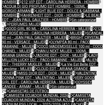
HOMBRE
1
212 VIP EDT - CAROLINA HERRERA - HOMBRE
1
ACQUA DI GIO PROFUMO EDT HOMBRE - 100ML -
GIORGIO ARMANI
1
LIGHT BLUE EDT - DOLCE & GABBANA -
HOMBRE
1
FAHRENHEIT EDT - DIOR - HOMBRE
1
LE BEAU
EDT - JEAN PAUL GAULTIER - HOMBRE
3
Sin categorizar
17
PERFUMES MUJER
1
GOOD GIRL 80 ML - CAROLINA HERRERA - MUJER
1
212
VIP ROSÉ 80 ml - CAROLINA HERRERA - MUJER
1
SCANDAL
80 ml - JEAN PAUL GAULTIER - MUJER
1
BRIGHT CRYSTAL
90 ml - VERSACE - MUJER
1
OLYMPÉA 80 ml - PACO
RABANNE - MUJER
1
COCO MADEMOISELLE 100 ml - COCO
CHANEL - MUJER
1
THAN U NEXT MUJER - 100ML -
ARIANA GRANDE
1
J'ADORE EDT - DIOR - MUJER
1
LADY
MILLION LUCKY EDT - PACO RABANNE - MUJER
1
ALIEN
EDT - THIERRY MUGLER - MUJER
1
La Vie Est Belle EDT -
Lancôme - MUJER
1
CLOUD EDT - ARIANA GRANDE -
MUJER
1
MISS DIOR EDT - DIOR - MUJER
1
VALENTINO
DONNA PINK EDT - VALENTINO - MUJER
1
VERY GOOD
GIRL EDT - CAROLINA HERRERA - MUJER
1
ODYSSEY
CANDEE - ARMAF - MUJER
1
Sin categorizar
29
CAMISETAS DE FÚTBOL
1
CAMISETA ECUADOR MUNDIAL 2026
1
CAMISETA
ECUADOR MUNDIAL 2026 ALTERNA AZUL
1
CAMISETA
STADIUM PSG LOCAL – 2025/2026 (#51 PACHO)
1