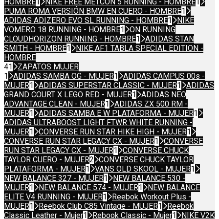
HOMBRE
1
NIKE FREE METCON 5 RUNNING - HOMBRE
1
PUMA ROMA VERSIÓN BMW EN CUERO - HOMBRE
1
ADIDAS ADIZERO EVO SL RUNNING - HOMBRE
1
NIKE
VOMERO 18 RUNNING - HOMBRE
1
ON RUNNING
CLOUDHORIZON RUNNING - HOMBRE
1
ADIDAS STAN
SMITH - HOMBRE
1
NIKE AF1 TABLA SPECIAL EDITION -
HOMBRE
41
ZAPATOS MUJER
1
ADIDAS SAMBA OG - MUJER
1
ADIDAS CAMPUS 00s -
MUJER
1
ADIDAS SUPERSTAR CLASSIC - MUJER
1
ADIDAS
GRAND COURT X LEGO RED - MUJER
1
ADIDAS NEO
ADVANTAGE CLEAN - MUJER
1
ADIDAS ZX 500 RM -
MUJER
1
ADIDAS SAMBA E W PLATAFORMA - MUJER
1
ADIDAS ULTRABOOST LIGHT FTWR WHITE RUNNING -
MUJER
1
CONVERSE RUN STAR HIKE HIGH - MUJER
1
CONVERSE RUN STAR LEGACY CX - MUJER
1
CONVERSE
RUN STAR LEGACY CX - MUJER
1
CONVERSE CHUCK
TAYLOR CUERO - MUJER
2
CONVERSE CHUCK TAYLOR
PLATAFORMA - MUJER
1
VANS OLD SKOOL - MUJER
1
NEW BALANCE 327 - MUJER
1
NEW BALANCE 530 -
MUJER
1
NEW BALANCE 574 - MUJER
1
NEW BALANCE
ELITE V4 RUNNING - MUJER
1
Reebok Workout Plus -
MUJER
1
Reebok Club C85 Vintage - MUJER
1
Reebok
Classic Leather - Mujer
1
Rebook Classic - Mujer
1
NIKE V2K