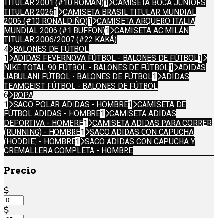
TITULAR 2001 (#10 ROMÁN)
1
CAMISETA BOCA JUNIORS
TITULAR 2026
1
CAMISETA BRASIL TITULAR MUNDIAL
2006 (#10 RONALDIÑO)
1
CAMISETA ARQUERO ITALIA
MUNDIAL 2006 (#1 BUFFON)
1
CAMISETA AC MILÁN
TITULAR 2006/2007 (#22 KAKÁ)
4
BALONES DE FÚTBOL
1
ADIDAS FEVERNOVA FÚTBOL - BALONES DE FÚTBOL
1
NIKE TOTAL 90 FÚTBOL - BALONES DE FÚTBOL
1
ADIDAS
JABULANI FÚTBOL - BALONES DE FÚTBOL
1
ADIDAS
TEAMGEIST FÚTBOL - BALONES DE FÚTBOL
6
ROPA
1
SACO POLAR ADIDAS - HOMBRE
1
CAMISETA DE
FÚTBOL ADIDAS - HOMBRE
1
CAMISETA ADIDAS
DEPORTIVA - HOMBRE
1
CAMISETA ADIDAS PARA CORRER
(RUNNING) - HOMBRE
1
SACO ADIDAS CON CAPUCHA
(HODDIE) - HOMBRE
1
SACO ADIDAS CON CAPUCHA Y
CREMALLERA COMPLETA - HOMBRE
Precio