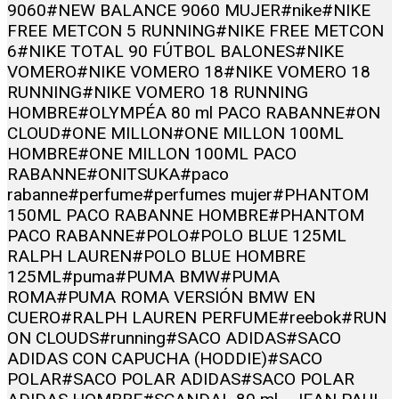
9060
#NEW BALANCE 9060 MUJER
#nike
#NIKE
FREE METCON 5 RUNNING
#NIKE FREE METCON
6
#NIKE TOTAL 90 FÚTBOL BALONES
#NIKE
VOMERO
#NIKE VOMERO 18
#NIKE VOMERO 18
RUNNING
#NIKE VOMERO 18 RUNNING
HOMBRE
#OLYMPÉA 80 ml PACO RABANNE
#ON
CLOUD
#ONE MILLON
#ONE MILLON 100ML
HOMBRE
#ONE MILLON 100ML PACO
RABANNE
#ONITSUKA
#paco
rabanne
#perfume
#perfumes mujer
#PHANTOM
150ML PACO RABANNE HOMBRE
#PHANTOM
PACO RABANNE
#POLO
#POLO BLUE 125ML
RALPH LAUREN
#POLO BLUE HOMBRE
125ML
#puma
#PUMA BMW
#PUMA
ROMA
#PUMA ROMA VERSIÓN BMW EN
CUERO
#RALPH LAUREN PERFUME
#reebok
#RUN
ON CLOUDS
#running
#SACO ADIDAS
#SACO
ADIDAS CON CAPUCHA (HODDIE)
#SACO
POLAR
#SACO POLAR ADIDAS
#SACO POLAR