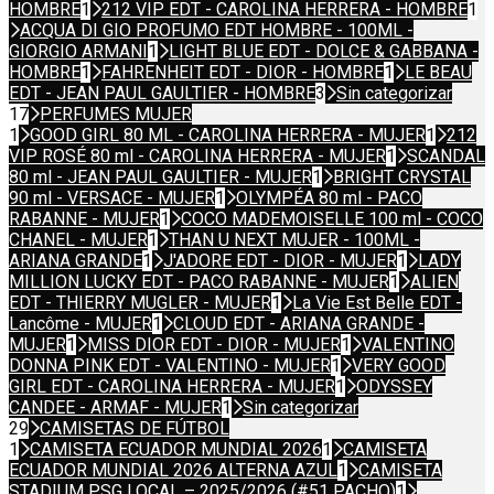
HOMBRE
1
212 VIP EDT - CAROLINA HERRERA - HOMBRE
1
ACQUA DI GIO PROFUMO EDT HOMBRE - 100ML -
GIORGIO ARMANI
1
LIGHT BLUE EDT - DOLCE & GABBANA -
HOMBRE
1
FAHRENHEIT EDT - DIOR - HOMBRE
1
LE BEAU
EDT - JEAN PAUL GAULTIER - HOMBRE
3
Sin categorizar
17
PERFUMES MUJER
1
GOOD GIRL 80 ML - CAROLINA HERRERA - MUJER
1
212
VIP ROSÉ 80 ml - CAROLINA HERRERA - MUJER
1
SCANDAL
80 ml - JEAN PAUL GAULTIER - MUJER
1
BRIGHT CRYSTAL
90 ml - VERSACE - MUJER
1
OLYMPÉA 80 ml - PACO
RABANNE - MUJER
1
COCO MADEMOISELLE 100 ml - COCO
CHANEL - MUJER
1
THAN U NEXT MUJER - 100ML -
ARIANA GRANDE
1
J'ADORE EDT - DIOR - MUJER
1
LADY
MILLION LUCKY EDT - PACO RABANNE - MUJER
1
ALIEN
EDT - THIERRY MUGLER - MUJER
1
La Vie Est Belle EDT -
Lancôme - MUJER
1
CLOUD EDT - ARIANA GRANDE -
MUJER
1
MISS DIOR EDT - DIOR - MUJER
1
VALENTINO
DONNA PINK EDT - VALENTINO - MUJER
1
VERY GOOD
GIRL EDT - CAROLINA HERRERA - MUJER
1
ODYSSEY
CANDEE - ARMAF - MUJER
1
Sin categorizar
29
CAMISETAS DE FÚTBOL
1
CAMISETA ECUADOR MUNDIAL 2026
1
CAMISETA
ECUADOR MUNDIAL 2026 ALTERNA AZUL
1
CAMISETA
STADIUM PSG LOCAL – 2025/2026 (#51 PACHO)
1