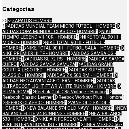
Categorías
35
ZAPATOS HOMBRE
1
ADIDAS MUNDIAL TEAM MICRO FÚTBOL - HOMBRE
1
ADIDAS COPA MUNDIAL CLÁSICO - HOMBRE
1
NIKE
TIEMPO LEGEND VII 10R - HOMBRE
1
NIKE TOTAL 90 III -
MICRO - HOMBRE
1
NIKE TOTAL 90 III - FÚTBOL -
HOMBRE
1
NIKE TOTAL 90 III - FÚTBOL SALA - HOMBRE
1
NIKE PREMIER III TF - HOMBRE
1
ADIDAS SAMBA OG -
HOMBRE
1
ADIDAS SL 72 RS - HOMBRE
1
ADIDAS SAMOA
CUERO
1
ADIDAS SAMOA GAMUZA
1
ADIDAS GRAND
COURT X LEGO RED - HOMBRE
1
ADIDAS SUPERSTAR
CLASSIC - HOMBRE
1
ADIDAS ZX 500 RM - HOMBRE
1
ADIDAS NEO ADVANTAGE CLEAN - HOMBRE
1
ADIDAS
ULTRABOOST LIGHT FTWR WHITE RUNNING - HOMBRE
1
PUMA ROMA
1
Reebok Club C85 Vintage - Hombre
1
Reebook Classic Leather
1
Reebok Workout Plus - Hombre
1
REEBOK CLASSIC - HOMBRE
1
VANS OLD SKOOL -
HOMBRE
1
NEW BALANCE 574 OLD NAVY - HOMBRE
1
NEW
BALANCE ELITE V4 RUNNING - HOMBRE
1
NEW BALANCE
530 - HOMBRE
1
NIKE AIR FORCE ONE AF1 - HOMBRE
1
NIKE INTERNATIONALIST - HOMBRE
1
TIGER MEXICO 66 -