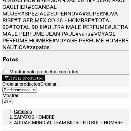
ADIDAS HOMBRE
#SCANDAL 80 ml - JEAN PAUL
GAULTIER
#SCANDAL
MUJER
#SPEZIAL
#SUPERNOVA
#SUPERNOVA
RISE
#TIGER MEXICO 66 - HOMBRE
#TOTAL
90
#TOTAL 90 III
#ULTRA MALE PERFUME
#ULTRA
MALE PERFUME JEAN PAUL
#vans
#VOYAGE
PERFUME HOMBRE
#VOYAGE PERFUME HOMBRE
NAUTICA
#zapatos
Fotos
Mostrar solo productos con fotos
Filtrar productos
Ordenar productos
Ordenar
:
Mostrar:
Catálogo
ZAPATOS HOMBRE
ADIDAS MUNDIAL TEAM MICRO FÚTBOL - HOMBRE