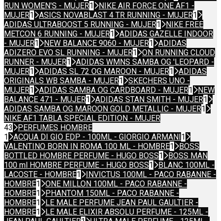
RUN WOMEN'S - MUJER
1
NIKE AIR FORCE ONE AF1 -
MUJER
1
ASICS NOVABLAST 4 TR RUNNING - MUJER
1
ADIDAS ULTRABOOST 5 RUNNING - MUJER
1
NIKE FREE
METCON 6 RUNNING - MUJER
1
ADIDAS GAZELLE INDOOR
- MUJER
1
NEW BALANCE 9060 - MUJER
1
ADIDAS
ADIZERO EVO SL RUNNING - MUJER
1
ON RUNNING CLOUD
RUNNER - MUJER
1
ADIDAS WMNS SAMBA OG 'LEOPARD -
MUJER
1
ADIDAS SL 72 OG MAROON - MUJER
1
ADIDAS
ORIGINALS WB SAMBA - MUJER
1
SKECHERS UNO -
MUJER
1
ADIDAS SAMBA OG CARDBOARD - MUJER
1
NEW
BALANCE 471 - MUJER
1
ADIDAS STAN SMITH - MUJER
1
ADIDAS SAMBA OG MAROON GOLD METALLIC - MUJER
1
NIKE AF1 TABLA SPECIAL EDITION - MUJER
43
PERFUMES HOMBRE
1
ACQUA DI GIO EDP - 100ML - GIORGIO ARMANI
1
VALENTINO BORN IN ROMA 100 ML - HOMBRE
1
BOSS
BOTTLED HOMBRE PERFUME - HUGO BOSS
1
BOSS MAN
100 ml HOMBRE PERFUME - HUGO BOSS
1
BLANC 100ML -
LACOSTE - HOMBRE
1
INVICTUS 100ML - PACO RABANNE -
HOMBRE
1
ONE MILLON 100ML - PACO RABANNE -
HOMBRE
1
PHANTOM 150ML - PACO RABANNE -
HOMBRE
1
LE MALE PERFUME JEAN PAUL GAULTIER -
HOMBRE
1
LE MALE ELIXIR ABSOLU PERFUME - 125ML -