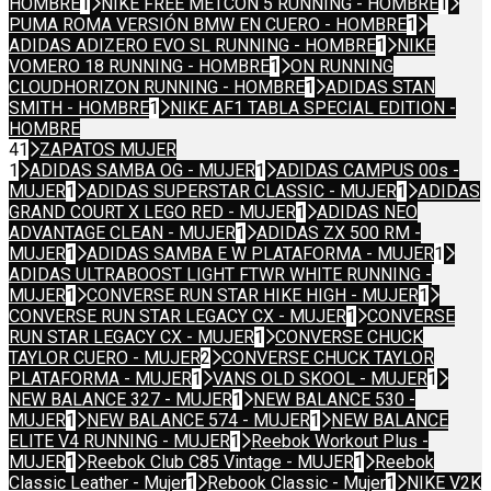
HOMBRE
1
NIKE FREE METCON 5 RUNNING - HOMBRE
1
PUMA ROMA VERSIÓN BMW EN CUERO - HOMBRE
1
ADIDAS ADIZERO EVO SL RUNNING - HOMBRE
1
NIKE
VOMERO 18 RUNNING - HOMBRE
1
ON RUNNING
CLOUDHORIZON RUNNING - HOMBRE
1
ADIDAS STAN
SMITH - HOMBRE
1
NIKE AF1 TABLA SPECIAL EDITION -
HOMBRE
41
ZAPATOS MUJER
1
ADIDAS SAMBA OG - MUJER
1
ADIDAS CAMPUS 00s -
MUJER
1
ADIDAS SUPERSTAR CLASSIC - MUJER
1
ADIDAS
GRAND COURT X LEGO RED - MUJER
1
ADIDAS NEO
ADVANTAGE CLEAN - MUJER
1
ADIDAS ZX 500 RM -
MUJER
1
ADIDAS SAMBA E W PLATAFORMA - MUJER
1
ADIDAS ULTRABOOST LIGHT FTWR WHITE RUNNING -
MUJER
1
CONVERSE RUN STAR HIKE HIGH - MUJER
1
CONVERSE RUN STAR LEGACY CX - MUJER
1
CONVERSE
RUN STAR LEGACY CX - MUJER
1
CONVERSE CHUCK
TAYLOR CUERO - MUJER
2
CONVERSE CHUCK TAYLOR
PLATAFORMA - MUJER
1
VANS OLD SKOOL - MUJER
1
NEW BALANCE 327 - MUJER
1
NEW BALANCE 530 -
MUJER
1
NEW BALANCE 574 - MUJER
1
NEW BALANCE
ELITE V4 RUNNING - MUJER
1
Reebok Workout Plus -
MUJER
1
Reebok Club C85 Vintage - MUJER
1
Reebok
Classic Leather - Mujer
1
Rebook Classic - Mujer
1
NIKE V2K