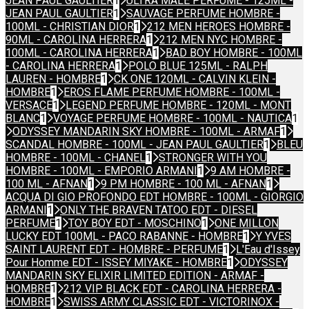
JEAN PAUL GAULTIER
1
ULTRA MALE PERFUME - 125ML -
JEAN PAUL GAULTIER
1
SAUVAGE PERFUME HOMBRE -
100ML - CHRISTIAN DIOR
1
212 MEN HEROES HOMBRE -
90ML - CAROLINA HERRERA
1
212 MEN NYC HOMBRE -
100ML - CAROLINA HERRERA
1
BAD BOY HOMBRE - 100ML
- CAROLINA HERRERA
1
POLO BLUE 125ML - RALPH
LAUREN - HOMBRE
1
CK ONE 120ML - CALVIN KLEIN -
HOMBRE
1
EROS FLAME PERFUME HOMBRE - 100ML -
VERSACE
1
LEGEND PERFUME HOMBRE - 120ML - MONT
BLANC
1
VOYAGE PERFUME HOMBRE - 100ML - NAUTICA
1
ODYSSEY MANDARIN SKY HOMBRE - 100ML - ARMAF
1
SCANDAL HOMBRE - 100ML - JEAN PAUL GAULTIER
1
BLEU
HOMBRE - 100ML - CHANEL
1
STRONGER WITH YOU
HOMBRE - 100ML - EMPORIO ARMANI
1
9 AM HOMBRE -
100 ML - AFNAN
1
9 PM HOMBRE - 100 ML - AFNAN
1
ACQUA DI GIO PROFONDO EDT HOMBRE - 100ML - GIORGIO
ARMANI
1
ONLY THE BRAVEN TATOO EDT - DIESEL
PERFUME
1
TOY BOY EDT - MOSCHINO
1
ONE MILLON
LUCKY EDT 100ML - PACO RABANNE - HOMBRE
1
Y YVES
SAINT LAURENT EDT - HOMBRE - PERFUME
1
L'Eau d'Issey
Pour Homme EDT - ISSEY MIYAKE - HOMBRE
1
ODYSSEY
MANDARIN SKY ELIXIR LIMITED EDITION - ARMAF -
HOMBRE
1
212 VIP BLACK EDT - CAROLINA HERRERA -
HOMBRE
1
SWISS ARMY CLASSIC EDT - VICTORINOX -