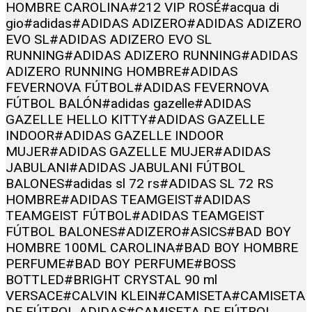
HOMBRE CAROLINA
#212 VIP ROSÉ
#acqua di
gio
#adidas
#ADIDAS ADIZERO
#ADIDAS ADIZERO
EVO SL
#ADIDAS ADIZERO EVO SL
RUNNING
#ADIDAS ADIZERO RUNNING
#ADIDAS
ADIZERO RUNNING HOMBRE
#ADIDAS
FEVERNOVA FÚTBOL
#ADIDAS FEVERNOVA
FÚTBOL BALÓN
#adidas gazelle
#ADIDAS
GAZELLE HELLO KITTY
#ADIDAS GAZELLE
INDOOR
#ADIDAS GAZELLE INDOOR
MUJER
#ADIDAS GAZELLE MUJER
#ADIDAS
JABULANI
#ADIDAS JABULANI FÚTBOL
BALONES
#adidas sl 72 rs
#ADIDAS SL 72 RS
HOMBRE
#ADIDAS TEAMGEIST
#ADIDAS
TEAMGEIST FÚTBOL
#ADIDAS TEAMGEIST
FÚTBOL BALONES
#ADIZERO
#ASICS
#BAD BOY
HOMBRE 100ML CAROLINA
#BAD BOY HOMBRE
PERFUME
#BAD BOY PERFUME
#BOSS
BOTTLED
#BRIGHT CRYSTAL 90 ml
VERSACE
#CALVIN KLEIN
#CAMISETA
#CAMISETA
DE FÚTBOL ADIDAS
#CAMISETA DE FÚTBOL