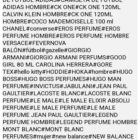
ADIDAS HOMBRE
#CK ONE
#CK ONE 120ML
CALVIN KLEIN HOMBRE
#CK ONE 120ML
HOMBRE
#COCO MADEMOISELLE 100 ml
CHANEL
#converse
#EROS PERFUME
#EROS
PERFUME HOMBRE
#EROS PERFUME HOMBRE
VERSACE
#FEVERNOVA
BALÓN
#fútbol
#gazelle
#GIORGIO
ARMANI
#GIORGIO ARMANI PERFUMS
#GOOD
GIRL 80 ML CAROLINA HERRERA
#GORE
TEX
#hello kitty
#HODDIE
#HOKA
#hombre
#HUGO
BOSS
#HUGO BOSS PERFUMES
#HUGO MAN
PERFUME
#INVICTUS
#JABULANI
#JEAN PAUL
GAULTIER
#LACOSTE BLANC
#LACOSTE BLANC
PERFUME
#LE MALE
#LE MALE ELIXIR ABSOLU
PERFUME
#LE MALE PERFUME
#LE MALE
PERFUME JEAN PAUL GAULTIER
#LEGEND
PERFUME HOMBRE
#LEGEND PERFUME HOMBRE
MONT BLANC
#MONT BLANC
PERFUMES
#mujer
#new balance
#NEW BALANCE