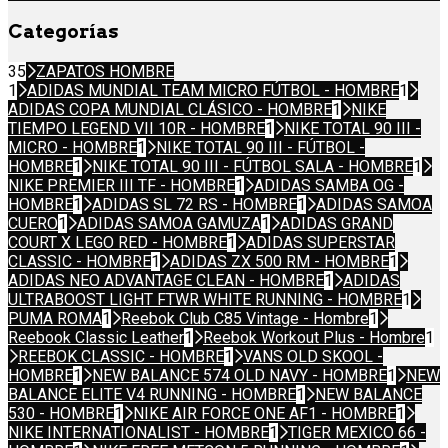
Categorías
35
ZAPATOS HOMBRE
1
ADIDAS MUNDIAL TEAM MICRO FÚTBOL - HOMBRE
1
ADIDAS COPA MUNDIAL CLÁSICO - HOMBRE
1
NIKE
TIEMPO LEGEND VII 10R - HOMBRE
1
NIKE TOTAL 90 III -
MICRO - HOMBRE
1
NIKE TOTAL 90 III - FÚTBOL -
HOMBRE
1
NIKE TOTAL 90 III - FÚTBOL SALA - HOMBRE
1
NIKE PREMIER III TF - HOMBRE
1
ADIDAS SAMBA OG -
HOMBRE
1
ADIDAS SL 72 RS - HOMBRE
1
ADIDAS SAMOA
CUERO
1
ADIDAS SAMOA GAMUZA
1
ADIDAS GRAND
COURT X LEGO RED - HOMBRE
1
ADIDAS SUPERSTAR
CLASSIC - HOMBRE
1
ADIDAS ZX 500 RM - HOMBRE
1
ADIDAS NEO ADVANTAGE CLEAN - HOMBRE
1
ADIDAS
ULTRABOOST LIGHT FTWR WHITE RUNNING - HOMBRE
1
PUMA ROMA
1
Reebok Club C85 Vintage - Hombre
1
Reebook Classic Leather
1
Reebok Workout Plus - Hombre
1
REEBOK CLASSIC - HOMBRE
1
VANS OLD SKOOL -
HOMBRE
1
NEW BALANCE 574 OLD NAVY - HOMBRE
1
NEW
BALANCE ELITE V4 RUNNING - HOMBRE
1
NEW BALANCE
530 - HOMBRE
1
NIKE AIR FORCE ONE AF1 - HOMBRE
1
NIKE INTERNATIONALIST - HOMBRE
1
TIGER MEXICO 66 -