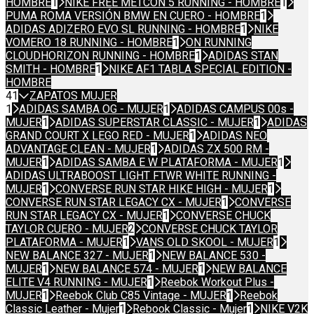
HOMBRE
1
NIKE FREE METCON 5 RUNNING - HOMBRE
1
PUMA ROMA VERSIÓN BMW EN CUERO - HOMBRE
1
ADIDAS ADIZERO EVO SL RUNNING - HOMBRE
1
NIKE
VOMERO 18 RUNNING - HOMBRE
1
ON RUNNING
CLOUDHORIZON RUNNING - HOMBRE
1
ADIDAS STAN
SMITH - HOMBRE
1
NIKE AF1 TABLA SPECIAL EDITION -
HOMBRE
41
ZAPATOS MUJER
1
ADIDAS SAMBA OG - MUJER
1
ADIDAS CAMPUS 00s -
MUJER
1
ADIDAS SUPERSTAR CLASSIC - MUJER
1
ADIDAS
GRAND COURT X LEGO RED - MUJER
1
ADIDAS NEO
ADVANTAGE CLEAN - MUJER
1
ADIDAS ZX 500 RM -
MUJER
1
ADIDAS SAMBA E W PLATAFORMA - MUJER
1
ADIDAS ULTRABOOST LIGHT FTWR WHITE RUNNING -
MUJER
1
CONVERSE RUN STAR HIKE HIGH - MUJER
1
CONVERSE RUN STAR LEGACY CX - MUJER
1
CONVERSE
RUN STAR LEGACY CX - MUJER
1
CONVERSE CHUCK
TAYLOR CUERO - MUJER
2
CONVERSE CHUCK TAYLOR
PLATAFORMA - MUJER
1
VANS OLD SKOOL - MUJER
1
NEW BALANCE 327 - MUJER
1
NEW BALANCE 530 -
MUJER
1
NEW BALANCE 574 - MUJER
1
NEW BALANCE
ELITE V4 RUNNING - MUJER
1
Reebok Workout Plus -
MUJER
1
Reebok Club C85 Vintage - MUJER
1
Reebok
Classic Leather - Mujer
1
Rebook Classic - Mujer
1
NIKE V2K