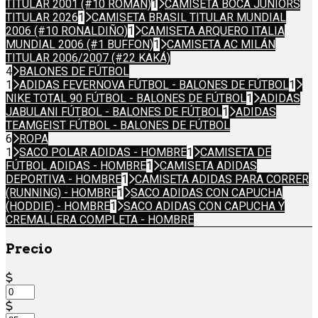
TITULAR 2001 (#10 ROMÁN)
1
CAMISETA BOCA JUNIORS
TITULAR 2026
1
CAMISETA BRASIL TITULAR MUNDIAL
2006 (#10 RONALDIÑO)
1
CAMISETA ARQUERO ITALIA
MUNDIAL 2006 (#1 BUFFON)
1
CAMISETA AC MILÁN
TITULAR 2006/2007 (#22 KAKÁ)
4
BALONES DE FÚTBOL
1
ADIDAS FEVERNOVA FÚTBOL - BALONES DE FÚTBOL
1
NIKE TOTAL 90 FÚTBOL - BALONES DE FÚTBOL
1
ADIDAS
JABULANI FÚTBOL - BALONES DE FÚTBOL
1
ADIDAS
TEAMGEIST FÚTBOL - BALONES DE FÚTBOL
6
ROPA
1
SACO POLAR ADIDAS - HOMBRE
1
CAMISETA DE
FÚTBOL ADIDAS - HOMBRE
1
CAMISETA ADIDAS
DEPORTIVA - HOMBRE
1
CAMISETA ADIDAS PARA CORRER
(RUNNING) - HOMBRE
1
SACO ADIDAS CON CAPUCHA
(HODDIE) - HOMBRE
1
SACO ADIDAS CON CAPUCHA Y
CREMALLERA COMPLETA - HOMBRE
Precio