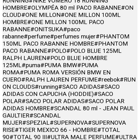
RUNNING
#NIKE VOMERO 18 RUNNING
HOMBRE
#OLYMPÉA 80 ml PACO RABANNE
#ON
CLOUD
#ONE MILLON
#ONE MILLON 100ML
HOMBRE
#ONE MILLON 100ML PACO
RABANNE
#ONITSUKA
#paco
rabanne
#perfume
#perfumes mujer
#PHANTOM
150ML PACO RABANNE HOMBRE
#PHANTOM
PACO RABANNE
#POLO
#POLO BLUE 125ML
RALPH LAUREN
#POLO BLUE HOMBRE
125ML
#puma
#PUMA BMW
#PUMA
ROMA
#PUMA ROMA VERSIÓN BMW EN
CUERO
#RALPH LAUREN PERFUME
#reebok
#RUN
ON CLOUDS
#running
#SACO ADIDAS
#SACO
ADIDAS CON CAPUCHA (HODDIE)
#SACO
POLAR
#SACO POLAR ADIDAS
#SACO POLAR
ADIDAS HOMBRE
#SCANDAL 80 ml - JEAN PAUL
GAULTIER
#SCANDAL
MUJER
#SPEZIAL
#SUPERNOVA
#SUPERNOVA
RISE
#TIGER MEXICO 66 - HOMBRE
#TOTAL
90
#TOTAL 90 III
#ULTRA MALE PERFUME
#ULTRA