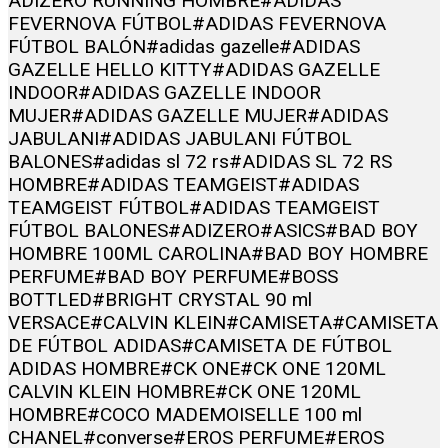
ADIZERO RUNNING HOMBRE
#ADIDAS
FEVERNOVA FÚTBOL
#ADIDAS FEVERNOVA
FÚTBOL BALÓN
#adidas gazelle
#ADIDAS
GAZELLE HELLO KITTY
#ADIDAS GAZELLE
INDOOR
#ADIDAS GAZELLE INDOOR
MUJER
#ADIDAS GAZELLE MUJER
#ADIDAS
JABULANI
#ADIDAS JABULANI FÚTBOL
BALONES
#adidas sl 72 rs
#ADIDAS SL 72 RS
HOMBRE
#ADIDAS TEAMGEIST
#ADIDAS
TEAMGEIST FÚTBOL
#ADIDAS TEAMGEIST
FÚTBOL BALONES
#ADIZERO
#ASICS
#BAD BOY
HOMBRE 100ML CAROLINA
#BAD BOY HOMBRE
PERFUME
#BAD BOY PERFUME
#BOSS
BOTTLED
#BRIGHT CRYSTAL 90 ml
VERSACE
#CALVIN KLEIN
#CAMISETA
#CAMISETA
DE FÚTBOL ADIDAS
#CAMISETA DE FÚTBOL
ADIDAS HOMBRE
#CK ONE
#CK ONE 120ML
CALVIN KLEIN HOMBRE
#CK ONE 120ML
HOMBRE
#COCO MADEMOISELLE 100 ml
CHANEL
#converse
#EROS PERFUME
#EROS