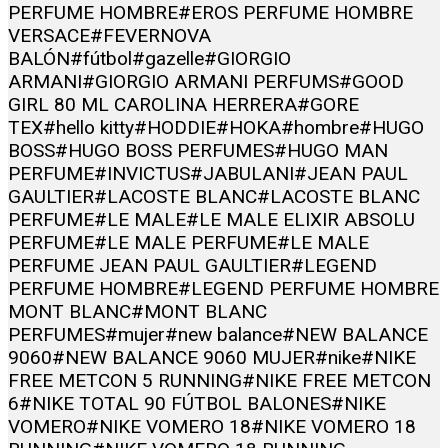
PERFUME HOMBRE
#EROS PERFUME HOMBRE
VERSACE
#FEVERNOVA
BALÓN
#fútbol
#gazelle
#GIORGIO
ARMANI
#GIORGIO ARMANI PERFUMS
#GOOD
GIRL 80 ML CAROLINA HERRERA
#GORE
TEX
#hello kitty
#HODDIE
#HOKA
#hombre
#HUGO
BOSS
#HUGO BOSS PERFUMES
#HUGO MAN
PERFUME
#INVICTUS
#JABULANI
#JEAN PAUL
GAULTIER
#LACOSTE BLANC
#LACOSTE BLANC
PERFUME
#LE MALE
#LE MALE ELIXIR ABSOLU
PERFUME
#LE MALE PERFUME
#LE MALE
PERFUME JEAN PAUL GAULTIER
#LEGEND
PERFUME HOMBRE
#LEGEND PERFUME HOMBRE
MONT BLANC
#MONT BLANC
PERFUMES
#mujer
#new balance
#NEW BALANCE
9060
#NEW BALANCE 9060 MUJER
#nike
#NIKE
FREE METCON 5 RUNNING
#NIKE FREE METCON
6
#NIKE TOTAL 90 FÚTBOL BALONES
#NIKE
VOMERO
#NIKE VOMERO 18
#NIKE VOMERO 18