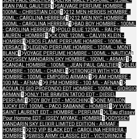
JEAN PAUL GAULTIER
1
ULTRA MALE PERFUME - 125ML -
JEAN PAUL GAULTIER
1
SAUVAGE PERFUME HOMBRE -
100ML - CHRISTIAN DIOR
1
212 MEN HEROES HOMBRE -
90ML - CAROLINA HERRERA
1
212 MEN NYC HOMBRE -
100ML - CAROLINA HERRERA
1
BAD BOY HOMBRE - 100ML
- CAROLINA HERRERA
1
POLO BLUE 125ML - RALPH
LAUREN - HOMBRE
1
CK ONE 120ML - CALVIN KLEIN -
HOMBRE
1
EROS FLAME PERFUME HOMBRE - 100ML -
VERSACE
1
LEGEND PERFUME HOMBRE - 120ML - MONT
BLANC
1
VOYAGE PERFUME HOMBRE - 100ML - NAUTICA
1
ODYSSEY MANDARIN SKY HOMBRE - 100ML - ARMAF
1
SCANDAL HOMBRE - 100ML - JEAN PAUL GAULTIER
1
BLEU
HOMBRE - 100ML - CHANEL
1
STRONGER WITH YOU
HOMBRE - 100ML - EMPORIO ARMANI
1
9 AM HOMBRE -
100 ML - AFNAN
1
9 PM HOMBRE - 100 ML - AFNAN
1
ACQUA DI GIO PROFONDO EDT HOMBRE - 100ML - GIORGIO
ARMANI
1
ONLY THE BRAVEN TATOO EDT - DIESEL
PERFUME
1
TOY BOY EDT - MOSCHINO
1
ONE MILLON
LUCKY EDT 100ML - PACO RABANNE - HOMBRE
1
Y YVES
SAINT LAURENT EDT - HOMBRE - PERFUME
1
L'Eau d'Issey
Pour Homme EDT - ISSEY MIYAKE - HOMBRE
1
ODYSSEY
MANDARIN SKY ELIXIR LIMITED EDITION - ARMAF -
HOMBRE
1
212 VIP BLACK EDT - CAROLINA HERRERA -
HOMBRE
1
SWISS ARMY CLASSIC EDT - VICTORINOX -