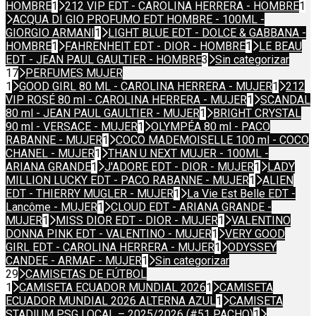
HOMBRE
1
212 VIP EDT - CAROLINA HERRERA - HOMBRE
1
ACQUA DI GIO PROFUMO EDT HOMBRE - 100ML -
GIORGIO ARMANI
1
LIGHT BLUE EDT - DOLCE & GABBANA -
HOMBRE
1
FAHRENHEIT EDT - DIOR - HOMBRE
1
LE BEAU
EDT - JEAN PAUL GAULTIER - HOMBRE
3
Sin categorizar
17
PERFUMES MUJER
1
GOOD GIRL 80 ML - CAROLINA HERRERA - MUJER
1
212
VIP ROSÉ 80 ml - CAROLINA HERRERA - MUJER
1
SCANDAL
80 ml - JEAN PAUL GAULTIER - MUJER
1
BRIGHT CRYSTAL
90 ml - VERSACE - MUJER
1
OLYMPÉA 80 ml - PACO
RABANNE - MUJER
1
COCO MADEMOISELLE 100 ml - COCO
CHANEL - MUJER
1
THAN U NEXT MUJER - 100ML -
ARIANA GRANDE
1
J'ADORE EDT - DIOR - MUJER
1
LADY
MILLION LUCKY EDT - PACO RABANNE - MUJER
1
ALIEN
EDT - THIERRY MUGLER - MUJER
1
La Vie Est Belle EDT -
Lancôme - MUJER
1
CLOUD EDT - ARIANA GRANDE -
MUJER
1
MISS DIOR EDT - DIOR - MUJER
1
VALENTINO
DONNA PINK EDT - VALENTINO - MUJER
1
VERY GOOD
GIRL EDT - CAROLINA HERRERA - MUJER
1
ODYSSEY
CANDEE - ARMAF - MUJER
1
Sin categorizar
29
CAMISETAS DE FÚTBOL
1
CAMISETA ECUADOR MUNDIAL 2026
1
CAMISETA
ECUADOR MUNDIAL 2026 ALTERNA AZUL
1
CAMISETA
STADIUM PSG LOCAL – 2025/2026 (#51 PACHO)
1