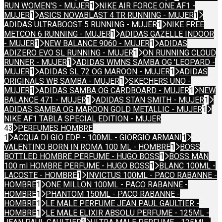
RUN WOMEN'S - MUJER
1
NIKE AIR FORCE ONE AF1 -
MUJER
1
ASICS NOVABLAST 4 TR RUNNING - MUJER
1
ADIDAS ULTRABOOST 5 RUNNING - MUJER
1
NIKE FREE
METCON 6 RUNNING - MUJER
1
ADIDAS GAZELLE INDOOR
- MUJER
1
NEW BALANCE 9060 - MUJER
1
ADIDAS
ADIZERO EVO SL RUNNING - MUJER
1
ON RUNNING CLOUD
RUNNER - MUJER
1
ADIDAS WMNS SAMBA OG 'LEOPARD -
MUJER
1
ADIDAS SL 72 OG MAROON - MUJER
1
ADIDAS
ORIGINALS WB SAMBA - MUJER
1
SKECHERS UNO -
MUJER
1
ADIDAS SAMBA OG CARDBOARD - MUJER
1
NEW
BALANCE 471 - MUJER
1
ADIDAS STAN SMITH - MUJER
1
ADIDAS SAMBA OG MAROON GOLD METALLIC - MUJER
1
NIKE AF1 TABLA SPECIAL EDITION - MUJER
43
PERFUMES HOMBRE
1
ACQUA DI GIO EDP - 100ML - GIORGIO ARMANI
1
VALENTINO BORN IN ROMA 100 ML - HOMBRE
1
BOSS
BOTTLED HOMBRE PERFUME - HUGO BOSS
1
BOSS MAN
100 ml HOMBRE PERFUME - HUGO BOSS
1
BLANC 100ML -
LACOSTE - HOMBRE
1
INVICTUS 100ML - PACO RABANNE -
HOMBRE
1
ONE MILLON 100ML - PACO RABANNE -
HOMBRE
1
PHANTOM 150ML - PACO RABANNE -
HOMBRE
1
LE MALE PERFUME JEAN PAUL GAULTIER -
HOMBRE
1
LE MALE ELIXIR ABSOLU PERFUME - 125ML -