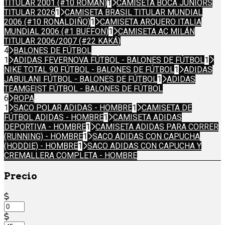
TITULAR 2001 (#10 ROMÁN)
1
CAMISETA BOCA JUNIORS
TITULAR 2026
1
CAMISETA BRASIL TITULAR MUNDIAL
2006 (#10 RONALDIÑO)
1
CAMISETA ARQUERO ITALIA
MUNDIAL 2006 (#1 BUFFON)
1
CAMISETA AC MILÁN
TITULAR 2006/2007 (#22 KAKÁ)
4
BALONES DE FÚTBOL
1
ADIDAS FEVERNOVA FÚTBOL - BALONES DE FÚTBOL
1
NIKE TOTAL 90 FÚTBOL - BALONES DE FÚTBOL
1
ADIDAS
JABULANI FÚTBOL - BALONES DE FÚTBOL
1
ADIDAS
TEAMGEIST FÚTBOL - BALONES DE FÚTBOL
6
ROPA
1
SACO POLAR ADIDAS - HOMBRE
1
CAMISETA DE
FÚTBOL ADIDAS - HOMBRE
1
CAMISETA ADIDAS
DEPORTIVA - HOMBRE
1
CAMISETA ADIDAS PARA CORRER
(RUNNING) - HOMBRE
1
SACO ADIDAS CON CAPUCHA
(HODDIE) - HOMBRE
1
SACO ADIDAS CON CAPUCHA Y
CREMALLERA COMPLETA - HOMBRE
Precio