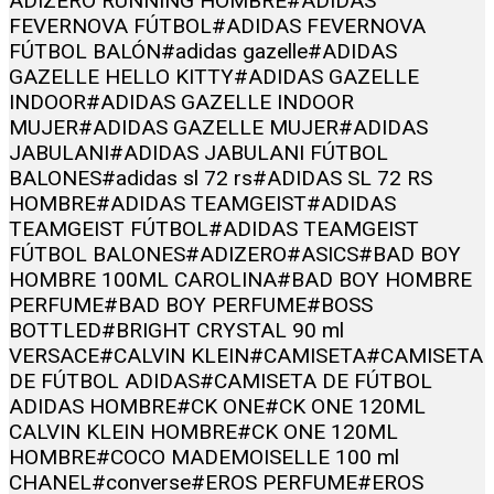
ADIZERO RUNNING HOMBRE
#ADIDAS
FEVERNOVA FÚTBOL
#ADIDAS FEVERNOVA
FÚTBOL BALÓN
#adidas gazelle
#ADIDAS
GAZELLE HELLO KITTY
#ADIDAS GAZELLE
INDOOR
#ADIDAS GAZELLE INDOOR
MUJER
#ADIDAS GAZELLE MUJER
#ADIDAS
JABULANI
#ADIDAS JABULANI FÚTBOL
BALONES
#adidas sl 72 rs
#ADIDAS SL 72 RS
HOMBRE
#ADIDAS TEAMGEIST
#ADIDAS
TEAMGEIST FÚTBOL
#ADIDAS TEAMGEIST
FÚTBOL BALONES
#ADIZERO
#ASICS
#BAD BOY
HOMBRE 100ML CAROLINA
#BAD BOY HOMBRE
PERFUME
#BAD BOY PERFUME
#BOSS
BOTTLED
#BRIGHT CRYSTAL 90 ml
VERSACE
#CALVIN KLEIN
#CAMISETA
#CAMISETA
DE FÚTBOL ADIDAS
#CAMISETA DE FÚTBOL
ADIDAS HOMBRE
#CK ONE
#CK ONE 120ML
CALVIN KLEIN HOMBRE
#CK ONE 120ML
HOMBRE
#COCO MADEMOISELLE 100 ml
CHANEL
#converse
#EROS PERFUME
#EROS