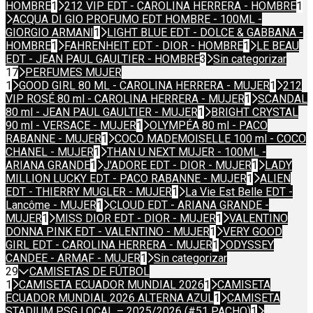
HOMBRE
1
212 VIP EDT - CAROLINA HERRERA - HOMBRE
1
ACQUA DI GIO PROFUMO EDT HOMBRE - 100ML -
GIORGIO ARMANI
1
LIGHT BLUE EDT - DOLCE & GABBANA -
HOMBRE
1
FAHRENHEIT EDT - DIOR - HOMBRE
1
LE BEAU
EDT - JEAN PAUL GAULTIER - HOMBRE
3
Sin categorizar
17
PERFUMES MUJER
1
GOOD GIRL 80 ML - CAROLINA HERRERA - MUJER
1
212
VIP ROSÉ 80 ml - CAROLINA HERRERA - MUJER
1
SCANDAL
80 ml - JEAN PAUL GAULTIER - MUJER
1
BRIGHT CRYSTAL
90 ml - VERSACE - MUJER
1
OLYMPÉA 80 ml - PACO
RABANNE - MUJER
1
COCO MADEMOISELLE 100 ml - COCO
CHANEL - MUJER
1
THAN U NEXT MUJER - 100ML -
ARIANA GRANDE
1
J'ADORE EDT - DIOR - MUJER
1
LADY
MILLION LUCKY EDT - PACO RABANNE - MUJER
1
ALIEN
EDT - THIERRY MUGLER - MUJER
1
La Vie Est Belle EDT -
Lancôme - MUJER
1
CLOUD EDT - ARIANA GRANDE -
MUJER
1
MISS DIOR EDT - DIOR - MUJER
1
VALENTINO
DONNA PINK EDT - VALENTINO - MUJER
1
VERY GOOD
GIRL EDT - CAROLINA HERRERA - MUJER
1
ODYSSEY
CANDEE - ARMAF - MUJER
1
Sin categorizar
29
CAMISETAS DE FÚTBOL
1
CAMISETA ECUADOR MUNDIAL 2026
1
CAMISETA
ECUADOR MUNDIAL 2026 ALTERNA AZUL
1
CAMISETA
STADIUM PSG LOCAL – 2025/2026 (#51 PACHO)
1