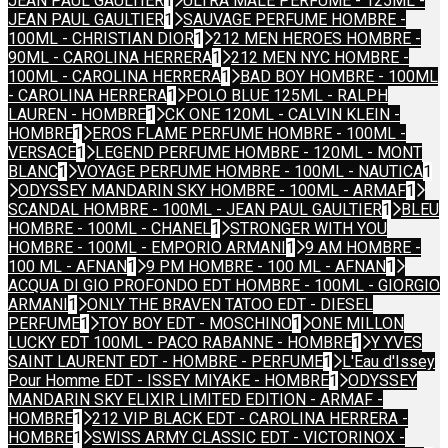
JEAN PAUL GAULTIER
1
ULTRA MALE PERFUME - 125ML -
JEAN PAUL GAULTIER
1
SAUVAGE PERFUME HOMBRE -
100ML - CHRISTIAN DIOR
1
212 MEN HEROES HOMBRE -
90ML - CAROLINA HERRERA
1
212 MEN NYC HOMBRE -
100ML - CAROLINA HERRERA
1
BAD BOY HOMBRE - 100ML
- CAROLINA HERRERA
1
POLO BLUE 125ML - RALPH
LAUREN - HOMBRE
1
CK ONE 120ML - CALVIN KLEIN -
HOMBRE
1
EROS FLAME PERFUME HOMBRE - 100ML -
VERSACE
1
LEGEND PERFUME HOMBRE - 120ML - MONT
BLANC
1
VOYAGE PERFUME HOMBRE - 100ML - NAUTICA
1
ODYSSEY MANDARIN SKY HOMBRE - 100ML - ARMAF
1
SCANDAL HOMBRE - 100ML - JEAN PAUL GAULTIER
1
BLEU
HOMBRE - 100ML - CHANEL
1
STRONGER WITH YOU
HOMBRE - 100ML - EMPORIO ARMANI
1
9 AM HOMBRE -
100 ML - AFNAN
1
9 PM HOMBRE - 100 ML - AFNAN
1
ACQUA DI GIO PROFONDO EDT HOMBRE - 100ML - GIORGIO
ARMANI
1
ONLY THE BRAVEN TATOO EDT - DIESEL
PERFUME
1
TOY BOY EDT - MOSCHINO
1
ONE MILLON
LUCKY EDT 100ML - PACO RABANNE - HOMBRE
1
Y YVES
SAINT LAURENT EDT - HOMBRE - PERFUME
1
L'Eau d'Issey
Pour Homme EDT - ISSEY MIYAKE - HOMBRE
1
ODYSSEY
MANDARIN SKY ELIXIR LIMITED EDITION - ARMAF -
HOMBRE
1
212 VIP BLACK EDT - CAROLINA HERRERA -
HOMBRE
1
SWISS ARMY CLASSIC EDT - VICTORINOX -