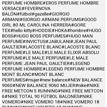
PERFUME HOMBRE
#EROS PERFUME HOMBRE
VERSACE
#FEVERNOVA
BALÓN
#fútbol
#gazelle
#GIORGIO
ARMANI
#GIORGIO ARMANI PERFUMS
#GOOD
GIRL 80 ML CAROLINA HERRERA
#GORE
TEX
#hello kitty
#HODDIE
#HOKA
#hombre
#HUGO
BOSS
#HUGO BOSS PERFUMES
#HUGO MAN
PERFUME
#INVICTUS
#JABULANI
#JEAN PAUL
GAULTIER
#LACOSTE BLANC
#LACOSTE BLANC
PERFUME
#LE MALE
#LE MALE ELIXIR ABSOLU
PERFUME
#LE MALE PERFUME
#LE MALE
PERFUME JEAN PAUL GAULTIER
#LEGEND
PERFUME HOMBRE
#LEGEND PERFUME HOMBRE
MONT BLANC
#MONT BLANC
PERFUMES
#mujer
#new balance
#NEW BALANCE
9060
#NEW BALANCE 9060 MUJER
#nike
#NIKE
FREE METCON 5 RUNNING
#NIKE FREE METCON
6
#NIKE TOTAL 90 FÚTBOL BALONES
#NIKE
VOMERO
#NIKE VOMERO 18
#NIKE VOMERO 18