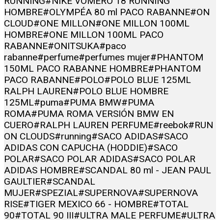
RUNNING
#NIKE VOMERO 18 RUNNING
HOMBRE
#OLYMPÉA 80 ml PACO RABANNE
#ON
CLOUD
#ONE MILLON
#ONE MILLON 100ML
HOMBRE
#ONE MILLON 100ML PACO
RABANNE
#ONITSUKA
#paco
rabanne
#perfume
#perfumes mujer
#PHANTOM
150ML PACO RABANNE HOMBRE
#PHANTOM
PACO RABANNE
#POLO
#POLO BLUE 125ML
RALPH LAUREN
#POLO BLUE HOMBRE
125ML
#puma
#PUMA BMW
#PUMA
ROMA
#PUMA ROMA VERSIÓN BMW EN
CUERO
#RALPH LAUREN PERFUME
#reebok
#RUN
ON CLOUDS
#running
#SACO ADIDAS
#SACO
ADIDAS CON CAPUCHA (HODDIE)
#SACO
POLAR
#SACO POLAR ADIDAS
#SACO POLAR
ADIDAS HOMBRE
#SCANDAL 80 ml - JEAN PAUL
GAULTIER
#SCANDAL
MUJER
#SPEZIAL
#SUPERNOVA
#SUPERNOVA
RISE
#TIGER MEXICO 66 - HOMBRE
#TOTAL
90
#TOTAL 90 III
#ULTRA MALE PERFUME
#ULTRA