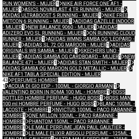
RUN WOMEN'S - MUJER
1
NIKE AIR FORCE ONE AF1 -
MUJER
1
ASICS NOVABLAST 4 TR RUNNING - MUJER
1
ADIDAS ULTRABOOST 5 RUNNING - MUJER
1
NIKE FREE
METCON 6 RUNNING - MUJER
1
ADIDAS GAZELLE INDOOR
- MUJER
1
NEW BALANCE 9060 - MUJER
1
ADIDAS
ADIZERO EVO SL RUNNING - MUJER
1
ON RUNNING CLOUD
RUNNER - MUJER
1
ADIDAS WMNS SAMBA OG 'LEOPARD -
MUJER
1
ADIDAS SL 72 OG MAROON - MUJER
1
ADIDAS
ORIGINALS WB SAMBA - MUJER
1
SKECHERS UNO -
MUJER
1
ADIDAS SAMBA OG CARDBOARD - MUJER
1
NEW
BALANCE 471 - MUJER
1
ADIDAS STAN SMITH - MUJER
1
ADIDAS SAMBA OG MAROON GOLD METALLIC - MUJER
1
NIKE AF1 TABLA SPECIAL EDITION - MUJER
43
PERFUMES HOMBRE
1
ACQUA DI GIO EDP - 100ML - GIORGIO ARMANI
1
VALENTINO BORN IN ROMA 100 ML - HOMBRE
1
BOSS
BOTTLED HOMBRE PERFUME - HUGO BOSS
1
BOSS MAN
100 ml HOMBRE PERFUME - HUGO BOSS
1
BLANC 100ML -
LACOSTE - HOMBRE
1
INVICTUS 100ML - PACO RABANNE -
HOMBRE
1
ONE MILLON 100ML - PACO RABANNE -
HOMBRE
1
PHANTOM 150ML - PACO RABANNE -
HOMBRE
1
LE MALE PERFUME JEAN PAUL GAULTIER -
HOMBRE
1
LE MALE ELIXIR ABSOLU PERFUME - 125ML -