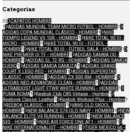
Categorías
35
ZAPATOS HOMBRE
1
ADIDAS MUNDIAL TEAM MICRO FÚTBOL - HOMBRE
1
ADIDAS COPA MUNDIAL CLÁSICO - HOMBRE
1
NIKE
TIEMPO LEGEND VII 10R - HOMBRE
1
NIKE TOTAL 90 III -
MICRO - HOMBRE
1
NIKE TOTAL 90 III - FÚTBOL -
HOMBRE
1
NIKE TOTAL 90 III - FÚTBOL SALA - HOMBRE
1
NIKE PREMIER III TF - HOMBRE
1
ADIDAS SAMBA OG -
HOMBRE
1
ADIDAS SL 72 RS - HOMBRE
1
ADIDAS SAMOA
CUERO
1
ADIDAS SAMOA GAMUZA
1
ADIDAS GRAND
COURT X LEGO RED - HOMBRE
1
ADIDAS SUPERSTAR
CLASSIC - HOMBRE
1
ADIDAS ZX 500 RM - HOMBRE
1
ADIDAS NEO ADVANTAGE CLEAN - HOMBRE
1
ADIDAS
ULTRABOOST LIGHT FTWR WHITE RUNNING - HOMBRE
1
PUMA ROMA
1
Reebok Club C85 Vintage - Hombre
1
Reebook Classic Leather
1
Reebok Workout Plus - Hombre
1
REEBOK CLASSIC - HOMBRE
1
VANS OLD SKOOL -
HOMBRE
1
NEW BALANCE 574 OLD NAVY - HOMBRE
1
NEW
BALANCE ELITE V4 RUNNING - HOMBRE
1
NEW BALANCE
530 - HOMBRE
1
NIKE AIR FORCE ONE AF1 - HOMBRE
1
NIKE INTERNATIONALIST - HOMBRE
1
TIGER MEXICO 66 -