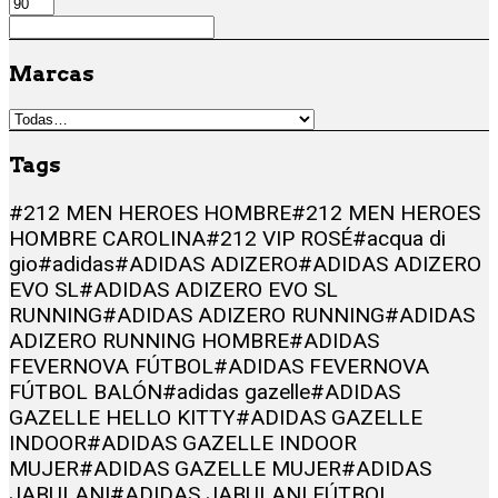
Marcas
Tags
#212 MEN HEROES HOMBRE
#212 MEN HEROES
HOMBRE CAROLINA
#212 VIP ROSÉ
#acqua di
gio
#adidas
#ADIDAS ADIZERO
#ADIDAS ADIZERO
EVO SL
#ADIDAS ADIZERO EVO SL
RUNNING
#ADIDAS ADIZERO RUNNING
#ADIDAS
ADIZERO RUNNING HOMBRE
#ADIDAS
FEVERNOVA FÚTBOL
#ADIDAS FEVERNOVA
FÚTBOL BALÓN
#adidas gazelle
#ADIDAS
GAZELLE HELLO KITTY
#ADIDAS GAZELLE
INDOOR
#ADIDAS GAZELLE INDOOR
MUJER
#ADIDAS GAZELLE MUJER
#ADIDAS
JABULANI
#ADIDAS JABULANI FÚTBOL