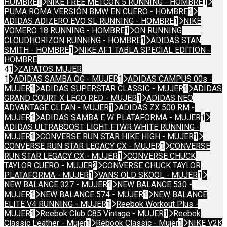
HOMBRE
1
NIKE FREE METCON 5 RUNNING - HOMBRE
1
PUMA ROMA VERSIÓN BMW EN CUERO - HOMBRE
1
ADIDAS ADIZERO EVO SL RUNNING - HOMBRE
1
NIKE
VOMERO 18 RUNNING - HOMBRE
1
ON RUNNING
CLOUDHORIZON RUNNING - HOMBRE
1
ADIDAS STAN
SMITH - HOMBRE
1
NIKE AF1 TABLA SPECIAL EDITION -
HOMBRE
41
ZAPATOS MUJER
1
ADIDAS SAMBA OG - MUJER
1
ADIDAS CAMPUS 00s -
MUJER
1
ADIDAS SUPERSTAR CLASSIC - MUJER
1
ADIDAS
GRAND COURT X LEGO RED - MUJER
1
ADIDAS NEO
ADVANTAGE CLEAN - MUJER
1
ADIDAS ZX 500 RM -
MUJER
1
ADIDAS SAMBA E W PLATAFORMA - MUJER
1
ADIDAS ULTRABOOST LIGHT FTWR WHITE RUNNING -
MUJER
1
CONVERSE RUN STAR HIKE HIGH - MUJER
1
CONVERSE RUN STAR LEGACY CX - MUJER
1
CONVERSE
RUN STAR LEGACY CX - MUJER
1
CONVERSE CHUCK
TAYLOR CUERO - MUJER
2
CONVERSE CHUCK TAYLOR
PLATAFORMA - MUJER
1
VANS OLD SKOOL - MUJER
1
NEW BALANCE 327 - MUJER
1
NEW BALANCE 530 -
MUJER
1
NEW BALANCE 574 - MUJER
1
NEW BALANCE
ELITE V4 RUNNING - MUJER
1
Reebok Workout Plus -
MUJER
1
Reebok Club C85 Vintage - MUJER
1
Reebok
Classic Leather - Mujer
1
Rebook Classic - Mujer
1
NIKE V2K