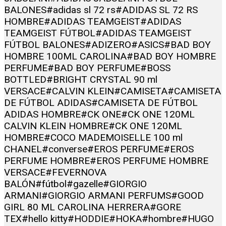
BALONES
#adidas sl 72 rs
#ADIDAS SL 72 RS
HOMBRE
#ADIDAS TEAMGEIST
#ADIDAS
TEAMGEIST FÚTBOL
#ADIDAS TEAMGEIST
FÚTBOL BALONES
#ADIZERO
#ASICS
#BAD BOY
HOMBRE 100ML CAROLINA
#BAD BOY HOMBRE
PERFUME
#BAD BOY PERFUME
#BOSS
BOTTLED
#BRIGHT CRYSTAL 90 ml
VERSACE
#CALVIN KLEIN
#CAMISETA
#CAMISETA
DE FÚTBOL ADIDAS
#CAMISETA DE FÚTBOL
ADIDAS HOMBRE
#CK ONE
#CK ONE 120ML
CALVIN KLEIN HOMBRE
#CK ONE 120ML
HOMBRE
#COCO MADEMOISELLE 100 ml
CHANEL
#converse
#EROS PERFUME
#EROS
PERFUME HOMBRE
#EROS PERFUME HOMBRE
VERSACE
#FEVERNOVA
BALÓN
#fútbol
#gazelle
#GIORGIO
ARMANI
#GIORGIO ARMANI PERFUMS
#GOOD
GIRL 80 ML CAROLINA HERRERA
#GORE
TEX
#hello kitty
#HODDIE
#HOKA
#hombre
#HUGO