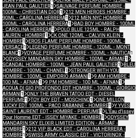
JEAN PAUL GAULTIER
1
ULTRA MALE PERFUME - 125ML -
JEAN PAUL GAULTIER
1
SAUVAGE PERFUME HOMBRE -
100ML - CHRISTIAN DIOR
1
212 MEN HEROES HOMBRE -
90ML - CAROLINA HERRERA
1
212 MEN NYC HOMBRE -
100ML - CAROLINA HERRERA
1
BAD BOY HOMBRE - 100ML
- CAROLINA HERRERA
1
POLO BLUE 125ML - RALPH
LAUREN - HOMBRE
1
CK ONE 120ML - CALVIN KLEIN -
HOMBRE
1
EROS FLAME PERFUME HOMBRE - 100ML -
VERSACE
1
LEGEND PERFUME HOMBRE - 120ML - MONT
BLANC
1
VOYAGE PERFUME HOMBRE - 100ML - NAUTICA
1
ODYSSEY MANDARIN SKY HOMBRE - 100ML - ARMAF
1
SCANDAL HOMBRE - 100ML - JEAN PAUL GAULTIER
1
BLEU
HOMBRE - 100ML - CHANEL
1
STRONGER WITH YOU
HOMBRE - 100ML - EMPORIO ARMANI
1
9 AM HOMBRE -
100 ML - AFNAN
1
9 PM HOMBRE - 100 ML - AFNAN
1
ACQUA DI GIO PROFONDO EDT HOMBRE - 100ML - GIORGIO
ARMANI
1
ONLY THE BRAVEN TATOO EDT - DIESEL
PERFUME
1
TOY BOY EDT - MOSCHINO
1
ONE MILLON
LUCKY EDT 100ML - PACO RABANNE - HOMBRE
1
Y YVES
SAINT LAURENT EDT - HOMBRE - PERFUME
1
L'Eau d'Issey
Pour Homme EDT - ISSEY MIYAKE - HOMBRE
1
ODYSSEY
MANDARIN SKY ELIXIR LIMITED EDITION - ARMAF -
HOMBRE
1
212 VIP BLACK EDT - CAROLINA HERRERA -
HOMBRE
1
SWISS ARMY CLASSIC EDT - VICTORINOX -