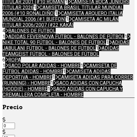
TITULAR 2001 (#10 ROMÁN)
1
CAMISETA BOCA JUNIORS
TITULAR 2026
1
CAMISETA BRASIL TITULAR MUNDIAL
2006 (#10 RONALDIÑO)
1
CAMISETA ARQUERO ITALIA
MUNDIAL 2006 (#1 BUFFON)
1
CAMISETA AC MILÁN
TITULAR 2006/2007 (#22 KAKÁ)
4
BALONES DE FÚTBOL
1
ADIDAS FEVERNOVA FÚTBOL - BALONES DE FÚTBOL
1
NIKE TOTAL 90 FÚTBOL - BALONES DE FÚTBOL
1
ADIDAS
JABULANI FÚTBOL - BALONES DE FÚTBOL
1
ADIDAS
TEAMGEIST FÚTBOL - BALONES DE FÚTBOL
6
ROPA
1
SACO POLAR ADIDAS - HOMBRE
1
CAMISETA DE
FÚTBOL ADIDAS - HOMBRE
1
CAMISETA ADIDAS
DEPORTIVA - HOMBRE
1
CAMISETA ADIDAS PARA CORRER
(RUNNING) - HOMBRE
1
SACO ADIDAS CON CAPUCHA
(HODDIE) - HOMBRE
1
SACO ADIDAS CON CAPUCHA Y
CREMALLERA COMPLETA - HOMBRE
Precio