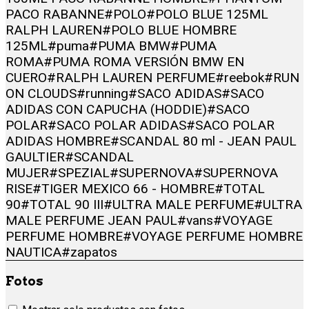
PACO RABANNE
#POLO
#POLO BLUE 125ML
RALPH LAUREN
#POLO BLUE HOMBRE
125ML
#puma
#PUMA BMW
#PUMA
ROMA
#PUMA ROMA VERSIÓN BMW EN
CUERO
#RALPH LAUREN PERFUME
#reebok
#RUN
ON CLOUDS
#running
#SACO ADIDAS
#SACO
ADIDAS CON CAPUCHA (HODDIE)
#SACO
POLAR
#SACO POLAR ADIDAS
#SACO POLAR
ADIDAS HOMBRE
#SCANDAL 80 ml - JEAN PAUL
GAULTIER
#SCANDAL
MUJER
#SPEZIAL
#SUPERNOVA
#SUPERNOVA
RISE
#TIGER MEXICO 66 - HOMBRE
#TOTAL
90
#TOTAL 90 III
#ULTRA MALE PERFUME
#ULTRA
MALE PERFUME JEAN PAUL
#vans
#VOYAGE
PERFUME HOMBRE
#VOYAGE PERFUME HOMBRE
NAUTICA
#zapatos
Fotos