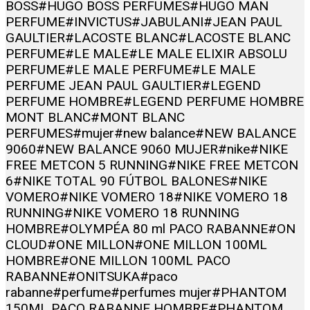
BOSS
#HUGO BOSS PERFUMES
#HUGO MAN
PERFUME
#INVICTUS
#JABULANI
#JEAN PAUL
GAULTIER
#LACOSTE BLANC
#LACOSTE BLANC
PERFUME
#LE MALE
#LE MALE ELIXIR ABSOLU
PERFUME
#LE MALE PERFUME
#LE MALE
PERFUME JEAN PAUL GAULTIER
#LEGEND
PERFUME HOMBRE
#LEGEND PERFUME HOMBRE
MONT BLANC
#MONT BLANC
PERFUMES
#mujer
#new balance
#NEW BALANCE
9060
#NEW BALANCE 9060 MUJER
#nike
#NIKE
FREE METCON 5 RUNNING
#NIKE FREE METCON
6
#NIKE TOTAL 90 FÚTBOL BALONES
#NIKE
VOMERO
#NIKE VOMERO 18
#NIKE VOMERO 18
RUNNING
#NIKE VOMERO 18 RUNNING
HOMBRE
#OLYMPÉA 80 ml PACO RABANNE
#ON
CLOUD
#ONE MILLON
#ONE MILLON 100ML
HOMBRE
#ONE MILLON 100ML PACO
RABANNE
#ONITSUKA
#paco
rabanne
#perfume
#perfumes mujer
#PHANTOM
150ML PACO RABANNE HOMBRE
#PHANTOM