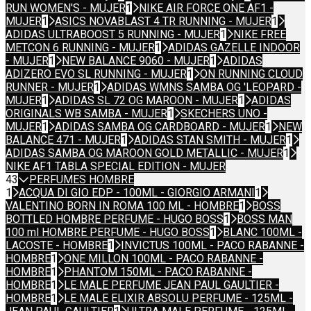
RUN WOMEN'S - MUJER
1
NIKE AIR FORCE ONE AF1 -
MUJER
1
ASICS NOVABLAST 4 TR RUNNING - MUJER
1
ADIDAS ULTRABOOST 5 RUNNING - MUJER
1
NIKE FREE
METCON 6 RUNNING - MUJER
1
ADIDAS GAZELLE INDOOR
- MUJER
1
NEW BALANCE 9060 - MUJER
1
ADIDAS
ADIZERO EVO SL RUNNING - MUJER
1
ON RUNNING CLOUD
RUNNER - MUJER
1
ADIDAS WMNS SAMBA OG 'LEOPARD -
MUJER
1
ADIDAS SL 72 OG MAROON - MUJER
1
ADIDAS
ORIGINALS WB SAMBA - MUJER
1
SKECHERS UNO -
MUJER
1
ADIDAS SAMBA OG CARDBOARD - MUJER
1
NEW
BALANCE 471 - MUJER
1
ADIDAS STAN SMITH - MUJER
1
ADIDAS SAMBA OG MAROON GOLD METALLIC - MUJER
1
NIKE AF1 TABLA SPECIAL EDITION - MUJER
43
PERFUMES HOMBRE
1
ACQUA DI GIO EDP - 100ML - GIORGIO ARMANI
1
VALENTINO BORN IN ROMA 100 ML - HOMBRE
1
BOSS
BOTTLED HOMBRE PERFUME - HUGO BOSS
1
BOSS MAN
100 ml HOMBRE PERFUME - HUGO BOSS
1
BLANC 100ML -
LACOSTE - HOMBRE
1
INVICTUS 100ML - PACO RABANNE -
HOMBRE
1
ONE MILLON 100ML - PACO RABANNE -
HOMBRE
1
PHANTOM 150ML - PACO RABANNE -
HOMBRE
1
LE MALE PERFUME JEAN PAUL GAULTIER -
HOMBRE
1
LE MALE ELIXIR ABSOLU PERFUME - 125ML -