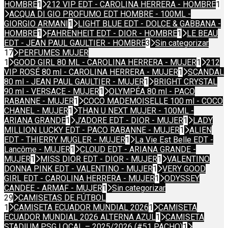
HOMBRE
1
212 VIP EDT - CAROLINA HERRERA - HOMBRE
1
ACQUA DI GIO PROFUMO EDT HOMBRE - 100ML -
GIORGIO ARMANI
1
LIGHT BLUE EDT - DOLCE & GABBANA -
HOMBRE
1
FAHRENHEIT EDT - DIOR - HOMBRE
1
LE BEAU
EDT - JEAN PAUL GAULTIER - HOMBRE
3
Sin categorizar
17
PERFUMES MUJER
1
GOOD GIRL 80 ML - CAROLINA HERRERA - MUJER
1
212
VIP ROSÉ 80 ml - CAROLINA HERRERA - MUJER
1
SCANDAL
80 ml - JEAN PAUL GAULTIER - MUJER
1
BRIGHT CRYSTAL
90 ml - VERSACE - MUJER
1
OLYMPÉA 80 ml - PACO
RABANNE - MUJER
1
COCO MADEMOISELLE 100 ml - COCO
CHANEL - MUJER
1
THAN U NEXT MUJER - 100ML -
ARIANA GRANDE
1
J'ADORE EDT - DIOR - MUJER
1
LADY
MILLION LUCKY EDT - PACO RABANNE - MUJER
1
ALIEN
EDT - THIERRY MUGLER - MUJER
1
La Vie Est Belle EDT -
Lancôme - MUJER
1
CLOUD EDT - ARIANA GRANDE -
MUJER
1
MISS DIOR EDT - DIOR - MUJER
1
VALENTINO
DONNA PINK EDT - VALENTINO - MUJER
1
VERY GOOD
GIRL EDT - CAROLINA HERRERA - MUJER
1
ODYSSEY
CANDEE - ARMAF - MUJER
1
Sin categorizar
29
CAMISETAS DE FÚTBOL
1
CAMISETA ECUADOR MUNDIAL 2026
1
CAMISETA
ECUADOR MUNDIAL 2026 ALTERNA AZUL
1
CAMISETA
STADIUM PSG LOCAL – 2025/2026 (#51 PACHO)
1