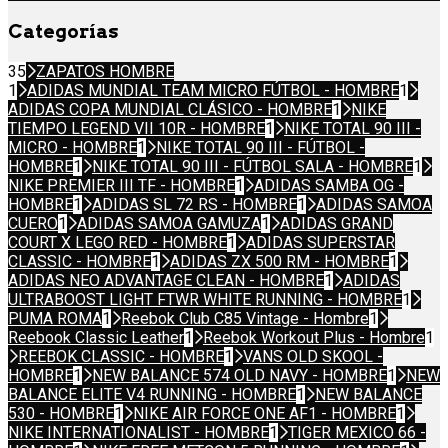
Categorías
35
ZAPATOS HOMBRE
1
ADIDAS MUNDIAL TEAM MICRO FÚTBOL - HOMBRE
1
ADIDAS COPA MUNDIAL CLÁSICO - HOMBRE
1
NIKE
TIEMPO LEGEND VII 10R - HOMBRE
1
NIKE TOTAL 90 III -
MICRO - HOMBRE
1
NIKE TOTAL 90 III - FÚTBOL -
HOMBRE
1
NIKE TOTAL 90 III - FÚTBOL SALA - HOMBRE
1
NIKE PREMIER III TF - HOMBRE
1
ADIDAS SAMBA OG -
HOMBRE
1
ADIDAS SL 72 RS - HOMBRE
1
ADIDAS SAMOA
CUERO
1
ADIDAS SAMOA GAMUZA
1
ADIDAS GRAND
COURT X LEGO RED - HOMBRE
1
ADIDAS SUPERSTAR
CLASSIC - HOMBRE
1
ADIDAS ZX 500 RM - HOMBRE
1
ADIDAS NEO ADVANTAGE CLEAN - HOMBRE
1
ADIDAS
ULTRABOOST LIGHT FTWR WHITE RUNNING - HOMBRE
1
PUMA ROMA
1
Reebok Club C85 Vintage - Hombre
1
Reebook Classic Leather
1
Reebok Workout Plus - Hombre
1
REEBOK CLASSIC - HOMBRE
1
VANS OLD SKOOL -
HOMBRE
1
NEW BALANCE 574 OLD NAVY - HOMBRE
1
NEW
BALANCE ELITE V4 RUNNING - HOMBRE
1
NEW BALANCE
530 - HOMBRE
1
NIKE AIR FORCE ONE AF1 - HOMBRE
1
NIKE INTERNATIONALIST - HOMBRE
1
TIGER MEXICO 66 -