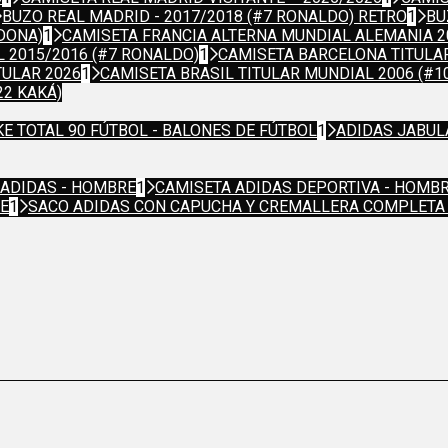
BUZO REAL MADRID - 2017/2018 (#7 RONALDO) RETRO
1
BU
DONA)
1
CAMISETA FRANCIA ALTERNA MUNDIAL ALEMANIA 20
 2015/2016 (#7 RONALDO)
1
CAMISETA BARCELONA TITULAR
TULAR 2026
1
CAMISETA BRASIL TITULAR MUNDIAL 2006 (#1
22 KAKÁ)
KE TOTAL 90 FÚTBOL - BALONES DE FÚTBOL
1
ADIDAS JABUL
 ADIDAS - HOMBRE
1
CAMISETA ADIDAS DEPORTIVA - HOMB
RE
1
SACO ADIDAS CON CAPUCHA Y CREMALLERA COMPLETA