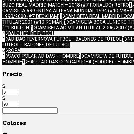
BUZO REAL MADRID MATCH – 2018 (#7 RONALDO) RETRO
1
CAMISETA ARGENTINA ALTERNA MUNDIAL 1994 (#10 MARA
1998/2000 (#7 BECKHAM)
1
CAMISETA REAL MADRID LOCAL
TITULAR 2001 (#10 ROMÁN)
1
CAMISETA BOCA JUNIORS TI
(#1 BUFFON)
1
CAMISETA AC MILÁN TITULAR 2006/2007 (#
4
BALONES DE FÚTBOL
1
ADIDAS FEVERNOVA FÚTBOL - BALONES DE FÚTBOL
1
NI
FÚTBOL - BALONES DE FÚTBOL
6
ROPA
1
SACO POLAR ADIDAS - HOMBRE
1
CAMISETA DE FÚTBOL
HOMBRE
1
SACO ADIDAS CON CAPUCHA (HODDIE) - HOMB
Precio
Colores