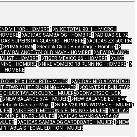
END VII 10R - HOMBRE
1
NIKE TOTAL 90 III - MICRO -
- HOMBRE
1
ADIDAS SAMBA OG - HOMBRE
1
ADIDAS SL 72
IDAS SUPERSTAR CLASSIC - HOMBRE
1
ADIDAS ZX 500 RM
1
PUMA ROMA
1
Reebok Club C85 Vintage - Hombre
1
NEW BALANCE 574 OLD NAVY - HOMBRE
1
NEW BALANCE
NALIST - HOMBRE
1
TIGER MEXICO 66 - HOMBRE
1
NIKE
NNING - HOMBRE
1
NIKE VOMERO 18 RUNNING - HOMBRE
1
N - HOMBRE
D COURT X LEGO RED - MUJER
1
ADIDAS NEO ADVANTAGE
HT FTWR WHITE RUNNING - MUJER
1
CONVERSE RUN STAR
 CHUCK TAYLOR CUERO - MUJER
2
CONVERSE CHUCK
1
NEW BALANCE 574 - MUJER
1
NEW BALANCE ELITE V4
Rebook Classic - Mujer
1
NIKE V2K RUN WOMEN'S - MUJER
1
UJER
1
NIKE FREE METCON 6 RUNNING - MUJER
1
ADIDAS
CLOUD RUNNER - MUJER
1
ADIDAS WMNS SAMBA OG
 MUJER
1
ADIDAS SAMBA OG CARDBOARD - MUJER
1
NEW
AF1 TABLA SPECIAL EDITION - MUJER