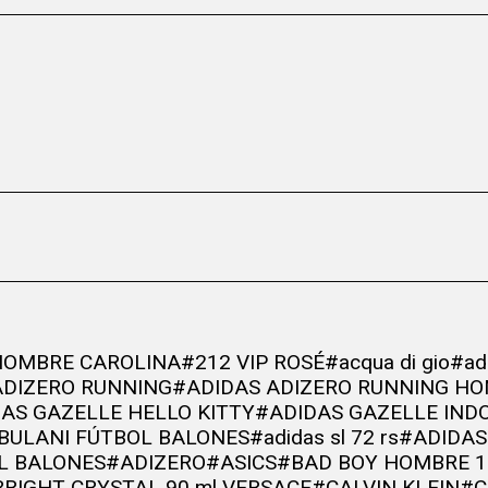
HOMBRE CAROLINA
#212 VIP ROSÉ
#acqua di gio
#ad
ADIZERO RUNNING
#ADIDAS ADIZERO RUNNING H
AS GAZELLE HELLO KITTY
#ADIDAS GAZELLE IND
BULANI FÚTBOL BALONES
#adidas sl 72 rs
#ADIDAS
L BALONES
#ADIZERO
#ASICS
#BAD BOY HOMBRE 1
BRIGHT CRYSTAL 90 ml VERSACE
#CALVIN KLEIN
#C