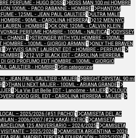
BRE PERFUME - HUGO BOSS
1
BOSS MAN 100 ml HOMBRE
LLON 100ML - PACO RABANNE - HOMBRE
1
PHANTOM
FUME - 125ML - JEAN PAUL GAULTIER
1
ULTRA MALE
 HOMBRE - 90ML - CAROLINA HERRERA
1
212 MEN NYC
H LAUREN - HOMBRE
1
CK ONE 120ML - CALVIN KLEIN -
VOYAGE PERFUME HOMBRE - 100ML - NAUTICA
1
ODYSSEY
L - CHANEL
1
STRONGER WITH YOU HOMBRE - 100ML -
T HOMBRE - 100ML - GIORGIO ARMANI
1
ONLY THE BRAVEN
E
1
Y YVES SAINT LAURENT EDT - HOMBRE - PERFUME
1
- HOMBRE
1
212 VIP BLACK EDT - CAROLINA HERRERA -
DI GIO PROFUMO EDT HOMBRE - 100ML - GIORGIO
PAUL GAULTIER - HOMBRE
3
Sin categorizar
ml - JEAN PAUL GAULTIER - MUJER
1
BRIGHT CRYSTAL 90 ml
R
1
THAN U NEXT MUJER - 100ML - ARIANA GRANDE
1
MUJER
1
La Vie Est Belle EDT - Lancôme - MUJER
1
CLOUD
VERY GOOD GIRL EDT - CAROLINA HERRERA - MUJER
1
LOCAL – 2025/2026 (#51 PACHO)
1
CAMISETA DEL AC
MILAN - 2006/2007 (#22 KAKÁ) RETRO
1
CAMISETA
BARCELONA 125 ANIVERSARIO – 2024/2025
1
CAMISETA
VISITANTE – 2025/2026
1
CAMISETA ARGENTINA – 2026
ETA REAL MADRID TERCERA EQUIPACIÓN – 2025/2026
1