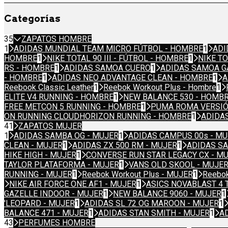
Categorías
35
ZAPATOS HOMBRE
1
ADIDAS MUNDIAL TEAM MICRO FÚTBOL - HOMBRE
1
ADI
HOMBRE
1
NIKE TOTAL 90 III - FÚTBOL - HOMBRE
1
NIKE TO
RS - HOMBRE
1
ADIDAS SAMOA CUERO
1
ADIDAS SAMOA 
- HOMBRE
1
ADIDAS NEO ADVANTAGE CLEAN - HOMBRE
1
A
Reebook Classic Leather
1
Reebok Workout Plus - Hombre
1
ELITE V4 RUNNING - HOMBRE
1
NEW BALANCE 530 - HOMB
FREE METCON 5 RUNNING - HOMBRE
1
PUMA ROMA VERSIÓ
ON RUNNING CLOUDHORIZON RUNNING - HOMBRE
1
ADIDA
41
ZAPATOS MUJER
1
ADIDAS SAMBA OG - MUJER
1
ADIDAS CAMPUS 00s - M
CLEAN - MUJER
1
ADIDAS ZX 500 RM - MUJER
1
ADIDAS S
HIKE HIGH - MUJER
1
CONVERSE RUN STAR LEGACY CX - M
TAYLOR PLATAFORMA - MUJER
1
VANS OLD SKOOL - MUJE
RUNNING - MUJER
1
Reebok Workout Plus - MUJER
1
Reebok
NIKE AIR FORCE ONE AF1 - MUJER
1
ASICS NOVABLAST 4 
GAZELLE INDOOR - MUJER
1
NEW BALANCE 9060 - MUJER
1
'LEOPARD - MUJER
1
ADIDAS SL 72 OG MAROON - MUJER
1
BALANCE 471 - MUJER
1
ADIDAS STAN SMITH - MUJER
1
A
43
PERFUMES HOMBRE