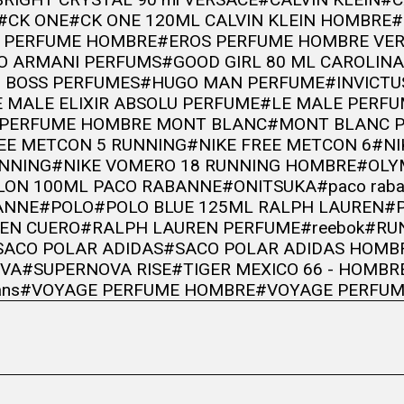
#CK ONE
#CK ONE 120ML CALVIN KLEIN HOMBRE
#
 PERFUME HOMBRE
#EROS PERFUME HOMBRE VE
IO ARMANI PERFUMS
#GOOD GIRL 80 ML CAROLIN
 BOSS PERFUMES
#HUGO MAN PERFUME
#INVICTU
 MALE ELIXIR ABSOLU PERFUME
#LE MALE PERF
 PERFUME HOMBRE MONT BLANC
#MONT BLANC 
REE METCON 5 RUNNING
#NIKE FREE METCON 6
#NI
UNNING
#NIKE VOMERO 18 RUNNING HOMBRE
#OLY
LON 100ML PACO RABANNE
#ONITSUKA
#paco rab
ANNE
#POLO
#POLO BLUE 125ML RALPH LAUREN
#
EN CUERO
#RALPH LAUREN PERFUME
#reebok
#RU
SACO POLAR ADIDAS
#SACO POLAR ADIDAS HOMB
VA
#SUPERNOVA RISE
#TIGER MEXICO 66 - HOMBR
ans
#VOYAGE PERFUME HOMBRE
#VOYAGE PERFUM