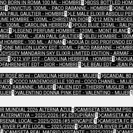
NO BORN IN ROMA 100 ML - HOMBRE
1
BOSS BOTTLED HOM
RE
1
INVICTUS 100ML - PACO RABANNE - HOMBRE
1
ONE MI
AN PAUL GAULTIER - HOMBRE
1
LE MALE ELIXIR ABSOLU PER
ME HOMBRE - 100ML - CHRISTIAN DIOR
1
212 MEN HEROES
 - 100ML - CAROLINA HERRERA
1
POLO BLUE 125ML - RALP
SACE
1
LEGEND PERFUME HOMBRE - 120ML - MONT BLANC
1
RE - 100ML - JEAN PAUL GAULTIER
1
BLEU HOMBRE - 100M
M HOMBRE - 100 ML - AFNAN
1
ACQUA DI GIO PROFONDO ED
1
ONE MILLON LUCKY EDT 100ML - PACO RABANNE - HOMBR
ODYSSEY MANDARIN SKY ELIXIR LIMITED EDITION - ARMAF 
BRE
1
212 VIP EDT - CAROLINA HERRERA - HOMBRE
1
ACQUA 
FAHRENHEIT EDT - DIOR - HOMBRE
1
LE BEAU EDT - JEAN 
IP ROSÉ 80 ml - CAROLINA HERRERA - MUJER
1
SCANDAL 80 
UJER
1
COCO MADEMOISELLE 100 ml - COCO CHANEL - MUJE
 PACO RABANNE - MUJER
1
ALIEN EDT - THIERRY MUGLER - 
MUJER
1
VALENTINO DONNA PINK EDT - VALENTINO - MUJER
1
R MUNDIAL 2026 ALTERNA AZUL
1
CAMISETA STADIUM PSG 
ALTERNATIVA – 2025/2026 (#2 ESTUPIÑÁN)
1
CAMISETA AC 
RSENAL LOCAL – 2025/2026 (#5 HINCAPIÉ)
1
CAMISETA FC 
 RIVER PLATE LOCAL – 2025/2026
1
CAMISETA RIVER PLATE 
6
1
CAMISETA REAL MADRID VISITANTE – 2025/2026
1
CAMIS