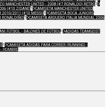
ZO MANCHESTER UNITED - 2008 (#7 RONALDO) RETRO
1
06 (#10 ZIDANE)
1
CAMISETA MANCHESTER UNITED
 2010/2011 (#10 MESSI)
1
CAMISETA BOCA JUNIORS
0 RONALDIÑO)
1
CAMISETA ARQUERO ITALIA MUNDIAL 2006
ANI FÚTBOL - BALONES DE FÚTBOL
1
ADIDAS TEAMGEIST
RE
1
CAMISETA ADIDAS PARA CORRER (RUNNING) -
 - HOMBRE