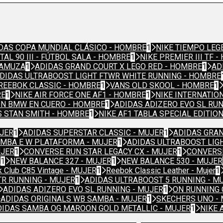
DAS COPA MUNDIAL CLÁSICO - HOMBRE
1
NIKE TIEMPO LEG
TAL 90 III - FÚTBOL SALA - HOMBRE
1
NIKE PREMIER III TF 
GAMUZA
1
ADIDAS GRAND COURT X LEGO RED - HOMBRE
1
AD
DIDAS ULTRABOOST LIGHT FTWR WHITE RUNNING - HOMBRE
REEBOK CLASSIC - HOMBRE
1
VANS OLD SKOOL - HOMBRE
1
RE
1
NIKE AIR FORCE ONE AF1 - HOMBRE
1
NIKE INTERNATIO
N BMW EN CUERO - HOMBRE
1
ADIDAS ADIZERO EVO SL RU
S STAN SMITH - HOMBRE
1
NIKE AF1 TABLA SPECIAL EDITIO
UJER
1
ADIDAS SUPERSTAR CLASSIC - MUJER
1
ADIDAS GRAN
AMBA E W PLATAFORMA - MUJER
1
ADIDAS ULTRABOOST LIG
UJER
1
CONVERSE RUN STAR LEGACY CX - MUJER
1
CONVERSE
R
1
NEW BALANCE 327 - MUJER
1
NEW BALANCE 530 - MUJER
 Club C85 Vintage - MUJER
1
Reebok Classic Leather - Mujer
1
TR RUNNING - MUJER
1
ADIDAS ULTRABOOST 5 RUNNING - M
ADIDAS ADIZERO EVO SL RUNNING - MUJER
1
ON RUNNING 
ADIDAS ORIGINALS WB SAMBA - MUJER
1
SKECHERS UNO -
DIDAS SAMBA OG MAROON GOLD METALLIC - MUJER
1
NIKE 