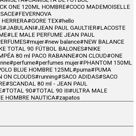
CK ONE 120ML HOMBRE
#COCO MADEMOISELLE
RSACE
#FEVERNOVA
A HERRERA
#GORE TEX
#hello
S
#JABULANI
#JEAN PAUL GAULTIER
#LACOSTE
UME
#LE MALE PERFUME JEAN PAUL
PERFUMES
#mujer
#new balance
#NEW BALANCE
KE TOTAL 90 FÚTBOL BALONES
#NIKE
MPÉA 80 ml PACO RABANNE
#ON CLOUD
#ONE
anne
#perfume
#perfumes mujer
#PHANTOM 150ML
POLO BLUE HOMBRE 125ML
#puma
#PUMA
N ON CLOUDS
#running
#SACO ADIDAS
#SACO
RE
#SCANDAL 80 ml - JEAN PAUL
E
#TOTAL 90
#TOTAL 90 III
#ULTRA MALE
E HOMBRE NAUTICA
#zapatos