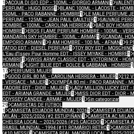
1
ACQUA DI GIO EDP - 100ML - GIORGIO ARMANI
1
VALENTI
PERFUME - HUGO BOSS
1
BLANC 100ML - LACOSTE - HOMB
150ML - PACO RABANNE - HOMBRE
1
LE MALE PERFUME JE
PERFUME - 125ML - JEAN PAUL GAULTIER
1
SAUVAGE PERFU
HOMBRE - 100ML - CAROLINA HERRERA
1
BAD BOY HOMBRE
HOMBRE
1
EROS FLAME PERFUME HOMBRE - 100ML - VER
MANDARIN SKY HOMBRE - 100ML - ARMAF
1
SCANDAL HOMB
EMPORIO ARMANI
1
9 AM HOMBRE - 100 ML - AFNAN
1
9 P
TATOO EDT - DIESEL PERFUME
1
TOY BOY EDT - MOSCHINO
L'Eau d'Issey Pour Homme EDT - ISSEY MIYAKE - HOMBRE
1
HOMBRE
1
SWISS ARMY CLASSIC EDT - VICTORINOX - HOM
ARMANI
1
LIGHT BLUE EDT - DOLCE & GABBANA - HOMBRE
1
17
PERFUMES MUJER
1
GOOD GIRL 80 ML - CAROLINA HERRERA - MUJER
1
212 V
- VERSACE - MUJER
1
OLYMPÉA 80 ml - PACO RABANNE - M
J'ADORE EDT - DIOR - MUJER
1
LADY MILLION LUCKY EDT -
EDT - ARIANA GRANDE - MUJER
1
MISS DIOR EDT - DIOR - 
ODYSSEY CANDEE - ARMAF - MUJER
1
Sin categorizar
29
CAMISETAS DE FÚTBOL
1
CAMISETA ECUADOR MUNDIAL 2026
1
CAMISETA ECUADO
MILÁN - 2025/2026 (#2 ESTUPIÑAN)
1
CAMISETA AC MILAN 
CHELSEA LOCAL – 2025/2026 (#25 CAICEDO)
1
CAMISETA A
BRASIL MUNDIAL - 1994 (#11 ROMÁRIO) RETRO
1
CAMISETA
(#10 MESSI)
1
CAMISETA REAL MADRID LOCAL – 2025/202