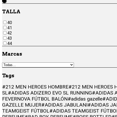
Negro
TALLA
40
41
42
43
44
Marcas
Tags
#212 MEN HEROES HOMBRE
#212 MEN HEROES 
SL
#ADIDAS ADIZERO EVO SL RUNNING
#ADIDAS 
FEVERNOVA FÚTBOL BALÓN
#adidas gazelle
#ADID
GAZELLE MUJER
#ADIDAS JABULANI
#ADIDAS JA
TEAMGEIST FÚTBOL
#ADIDAS TEAMGEIST FÚTBO
PERFUME
#BAD BOY PERFUME
#BOSS BOTTLED
#