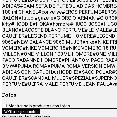
ADIDAS
#CAMISETA DE FÚTBOL ADIDAS HOMBRE
100 ml CHANEL
#converse
#EROS PERFUME
#EROS
BALÓN
#fútbol
#gazelle
#GIORGIO ARMANI
#GIORG
kitty
#HODDIE
#HOKA
#hombre
#HUGO BOSS
#HUGO
BLANC
#LACOSTE BLANC PERFUME
#LE MALE
#LE
GAULTIER
#LEGEND PERFUME HOMBRE
#LEGEND
9060
#NEW BALANCE 9060 MUJER
#nike
#NIKE F
VOMERO
#NIKE VOMERO 18
#NIKE VOMERO 18 R
MILLON
#ONE MILLON 100ML HOMBRE
#ONE MIL
PACO RABANNE HOMBRE
#PHANTOM PACO RAB
BMW
#PUMA ROMA
#PUMA ROMA VERSIÓN BMW 
ADIDAS CON CAPUCHA (HODDIE)
#SACO POLAR
#
GAULTIER
#SCANDAL MUJER
#SPEZIAL
#SUPERNO
PERFUME
#ULTRA MALE PERFUME JEAN PAUL
#v
Fotos
Mostrar solo productos con fotos
Filtrar productos
Ordenar productos
Ordenar
: