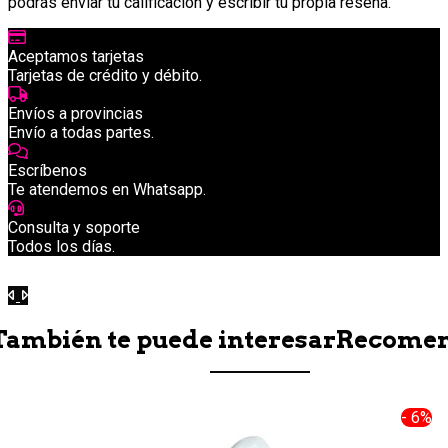
podrás enviar tu calificación y escribir tu propia reseña.
Aceptamos tarjetas
Tarjetas de crédito y débito.
Envíos a provincias
Envío a todas partes.
Escríbenos
Te atendemos en Whatsapp.
Consulta y soporte
Todos los días.
Anterior
Siguiente
También te puede interesar
Recome
- 6%