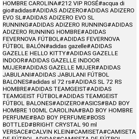
HOMBRE CAROLINA
#212 VIP ROSÉ
#acqua di
gio
#adidas
#ADIDAS ADIZERO
#ADIDAS ADIZERO
EVO SL
#ADIDAS ADIZERO EVO SL
RUNNING
#ADIDAS ADIZERO RUNNING
#ADIDAS
ADIZERO RUNNING HOMBRE
#ADIDAS
FEVERNOVA FÚTBOL
#ADIDAS FEVERNOVA
FÚTBOL BALÓN
#adidas gazelle
#ADIDAS
GAZELLE HELLO KITTY
#ADIDAS GAZELLE
INDOOR
#ADIDAS GAZELLE INDOOR
MUJER
#ADIDAS GAZELLE MUJER
#ADIDAS
JABULANI
#ADIDAS JABULANI FÚTBOL
BALONES
#adidas sl 72 rs
#ADIDAS SL 72 RS
HOMBRE
#ADIDAS TEAMGEIST
#ADIDAS
TEAMGEIST FÚTBOL
#ADIDAS TEAMGEIST
FÚTBOL BALONES
#ADIZERO
#ASICS
#BAD BOY
HOMBRE 100ML CAROLINA
#BAD BOY HOMBRE
PERFUME
#BAD BOY PERFUME
#BOSS
BOTTLED
#BRIGHT CRYSTAL 90 ml
VERSACE
#CALVIN KLEIN
#CAMISETA
#CAMISETA
DE FÚTBOL ADIDAS
#CAMISETA DE FÚTBOL