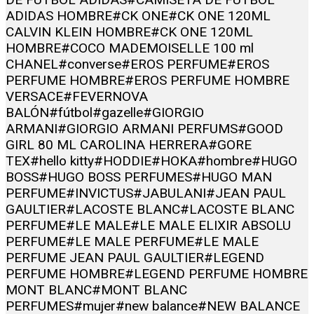
ADIDAS HOMBRE
#CK ONE
#CK ONE 120ML
CALVIN KLEIN HOMBRE
#CK ONE 120ML
HOMBRE
#COCO MADEMOISELLE 100 ml
CHANEL
#converse
#EROS PERFUME
#EROS
PERFUME HOMBRE
#EROS PERFUME HOMBRE
VERSACE
#FEVERNOVA
BALÓN
#fútbol
#gazelle
#GIORGIO
ARMANI
#GIORGIO ARMANI PERFUMS
#GOOD
GIRL 80 ML CAROLINA HERRERA
#GORE
TEX
#hello kitty
#HODDIE
#HOKA
#hombre
#HUGO
BOSS
#HUGO BOSS PERFUMES
#HUGO MAN
PERFUME
#INVICTUS
#JABULANI
#JEAN PAUL
GAULTIER
#LACOSTE BLANC
#LACOSTE BLANC
PERFUME
#LE MALE
#LE MALE ELIXIR ABSOLU
PERFUME
#LE MALE PERFUME
#LE MALE
PERFUME JEAN PAUL GAULTIER
#LEGEND
PERFUME HOMBRE
#LEGEND PERFUME HOMBRE
MONT BLANC
#MONT BLANC
PERFUMES
#mujer
#new balance
#NEW BALANCE