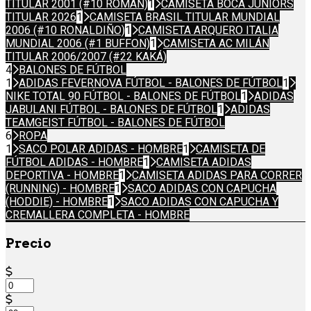
TITULAR 2001 (#10 ROMÁN)
1
CAMISETA BOCA JUNIORS
TITULAR 2026
1
CAMISETA BRASIL TITULAR MUNDIAL
2006 (#10 RONALDIÑO)
1
CAMISETA ARQUERO ITALIA
MUNDIAL 2006 (#1 BUFFON)
1
CAMISETA AC MILÁN
TITULAR 2006/2007 (#22 KAKÁ)
4
BALONES DE FÚTBOL
1
ADIDAS FEVERNOVA FÚTBOL - BALONES DE FÚTBOL
1
NIKE TOTAL 90 FÚTBOL - BALONES DE FÚTBOL
1
ADIDAS
JABULANI FÚTBOL - BALONES DE FÚTBOL
1
ADIDAS
TEAMGEIST FÚTBOL - BALONES DE FÚTBOL
6
ROPA
1
SACO POLAR ADIDAS - HOMBRE
1
CAMISETA DE
FÚTBOL ADIDAS - HOMBRE
1
CAMISETA ADIDAS
DEPORTIVA - HOMBRE
1
CAMISETA ADIDAS PARA CORRER
(RUNNING) - HOMBRE
1
SACO ADIDAS CON CAPUCHA
(HODDIE) - HOMBRE
1
SACO ADIDAS CON CAPUCHA Y
CREMALLERA COMPLETA - HOMBRE
Precio