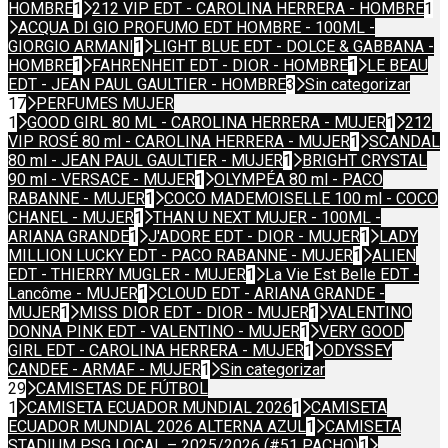
HOMBRE
1
212 VIP EDT - CAROLINA HERRERA - HOMBRE
1
ACQUA DI GIO PROFUMO EDT HOMBRE - 100ML -
GIORGIO ARMANI
1
LIGHT BLUE EDT - DOLCE & GABBANA -
HOMBRE
1
FAHRENHEIT EDT - DIOR - HOMBRE
1
LE BEAU
EDT - JEAN PAUL GAULTIER - HOMBRE
3
Sin categorizar
17
PERFUMES MUJER
1
GOOD GIRL 80 ML - CAROLINA HERRERA - MUJER
1
212
VIP ROSÉ 80 ml - CAROLINA HERRERA - MUJER
1
SCANDAL
80 ml - JEAN PAUL GAULTIER - MUJER
1
BRIGHT CRYSTAL
90 ml - VERSACE - MUJER
1
OLYMPÉA 80 ml - PACO
RABANNE - MUJER
1
COCO MADEMOISELLE 100 ml - COCO
CHANEL - MUJER
1
THAN U NEXT MUJER - 100ML -
ARIANA GRANDE
1
J'ADORE EDT - DIOR - MUJER
1
LADY
MILLION LUCKY EDT - PACO RABANNE - MUJER
1
ALIEN
EDT - THIERRY MUGLER - MUJER
1
La Vie Est Belle EDT -
Lancôme - MUJER
1
CLOUD EDT - ARIANA GRANDE -
MUJER
1
MISS DIOR EDT - DIOR - MUJER
1
VALENTINO
DONNA PINK EDT - VALENTINO - MUJER
1
VERY GOOD
GIRL EDT - CAROLINA HERRERA - MUJER
1
ODYSSEY
CANDEE - ARMAF - MUJER
1
Sin categorizar
29
CAMISETAS DE FÚTBOL
1
CAMISETA ECUADOR MUNDIAL 2026
1
CAMISETA
ECUADOR MUNDIAL 2026 ALTERNA AZUL
1
CAMISETA
STADIUM PSG LOCAL – 2025/2026 (#51 PACHO)
1