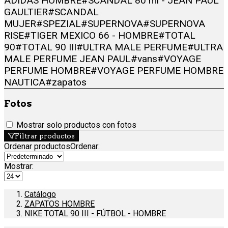
ADIDAS HOMBRE
#SCANDAL 80 ml - JEAN PAUL
GAULTIER
#SCANDAL
MUJER
#SPEZIAL
#SUPERNOVA
#SUPERNOVA
RISE
#TIGER MEXICO 66 - HOMBRE
#TOTAL
90
#TOTAL 90 III
#ULTRA MALE PERFUME
#ULTRA
MALE PERFUME JEAN PAUL
#vans
#VOYAGE
PERFUME HOMBRE
#VOYAGE PERFUME HOMBRE
NAUTICA
#zapatos
Fotos
Mostrar solo productos con fotos
Filtrar productos
Ordenar productos
Ordenar
:
Mostrar:
Catálogo
ZAPATOS HOMBRE
NIKE TOTAL 90 III - FÚTBOL - HOMBRE