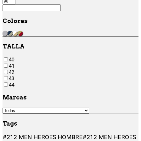
Colores
TOTAL 90 III FUTBOL PLATEADO
TOTAL 90 III FUTBOL AZUL PLATEADO
TOTAL 90 III FUTBOL BLANCO DORADO
NIKE TOTAL 90 III - FÚTBOL - HOMBRE DORADO RO
TALLA
40
41
42
43
44
Marcas
Tags
#212 MEN HEROES HOMBRE
#212 MEN HEROES