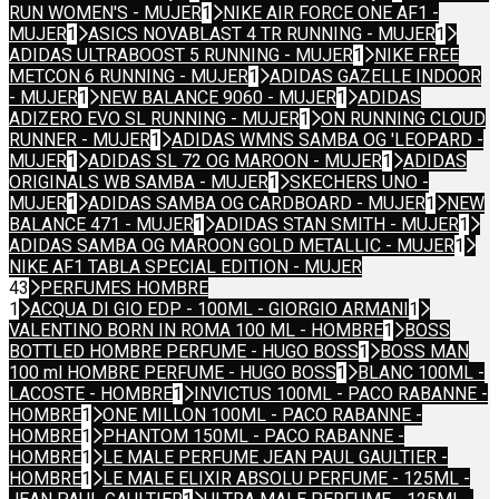
RUN WOMEN'S - MUJER
1
NIKE AIR FORCE ONE AF1 -
MUJER
1
ASICS NOVABLAST 4 TR RUNNING - MUJER
1
ADIDAS ULTRABOOST 5 RUNNING - MUJER
1
NIKE FREE
METCON 6 RUNNING - MUJER
1
ADIDAS GAZELLE INDOOR
- MUJER
1
NEW BALANCE 9060 - MUJER
1
ADIDAS
ADIZERO EVO SL RUNNING - MUJER
1
ON RUNNING CLOUD
RUNNER - MUJER
1
ADIDAS WMNS SAMBA OG 'LEOPARD -
MUJER
1
ADIDAS SL 72 OG MAROON - MUJER
1
ADIDAS
ORIGINALS WB SAMBA - MUJER
1
SKECHERS UNO -
MUJER
1
ADIDAS SAMBA OG CARDBOARD - MUJER
1
NEW
BALANCE 471 - MUJER
1
ADIDAS STAN SMITH - MUJER
1
ADIDAS SAMBA OG MAROON GOLD METALLIC - MUJER
1
NIKE AF1 TABLA SPECIAL EDITION - MUJER
43
PERFUMES HOMBRE
1
ACQUA DI GIO EDP - 100ML - GIORGIO ARMANI
1
VALENTINO BORN IN ROMA 100 ML - HOMBRE
1
BOSS
BOTTLED HOMBRE PERFUME - HUGO BOSS
1
BOSS MAN
100 ml HOMBRE PERFUME - HUGO BOSS
1
BLANC 100ML -
LACOSTE - HOMBRE
1
INVICTUS 100ML - PACO RABANNE -
HOMBRE
1
ONE MILLON 100ML - PACO RABANNE -
HOMBRE
1
PHANTOM 150ML - PACO RABANNE -
HOMBRE
1
LE MALE PERFUME JEAN PAUL GAULTIER -
HOMBRE
1
LE MALE ELIXIR ABSOLU PERFUME - 125ML -