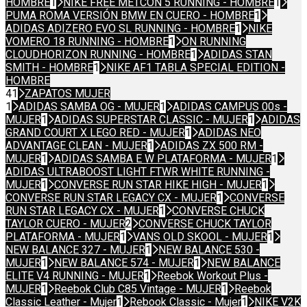
HOMBRE
1
NIKE FREE METCON 5 RUNNING - HOMBRE
1
PUMA ROMA VERSIÓN BMW EN CUERO - HOMBRE
1
ADIDAS ADIZERO EVO SL RUNNING - HOMBRE
1
NIKE
VOMERO 18 RUNNING - HOMBRE
1
ON RUNNING
CLOUDHORIZON RUNNING - HOMBRE
1
ADIDAS STAN
SMITH - HOMBRE
1
NIKE AF1 TABLA SPECIAL EDITION -
HOMBRE
41
ZAPATOS MUJER
1
ADIDAS SAMBA OG - MUJER
1
ADIDAS CAMPUS 00s -
MUJER
1
ADIDAS SUPERSTAR CLASSIC - MUJER
1
ADIDAS
GRAND COURT X LEGO RED - MUJER
1
ADIDAS NEO
ADVANTAGE CLEAN - MUJER
1
ADIDAS ZX 500 RM -
MUJER
1
ADIDAS SAMBA E W PLATAFORMA - MUJER
1
ADIDAS ULTRABOOST LIGHT FTWR WHITE RUNNING -
MUJER
1
CONVERSE RUN STAR HIKE HIGH - MUJER
1
CONVERSE RUN STAR LEGACY CX - MUJER
1
CONVERSE
RUN STAR LEGACY CX - MUJER
1
CONVERSE CHUCK
TAYLOR CUERO - MUJER
2
CONVERSE CHUCK TAYLOR
PLATAFORMA - MUJER
1
VANS OLD SKOOL - MUJER
1
NEW BALANCE 327 - MUJER
1
NEW BALANCE 530 -
MUJER
1
NEW BALANCE 574 - MUJER
1
NEW BALANCE
ELITE V4 RUNNING - MUJER
1
Reebok Workout Plus -
MUJER
1
Reebok Club C85 Vintage - MUJER
1
Reebok
Classic Leather - Mujer
1
Rebook Classic - Mujer
1
NIKE V2K