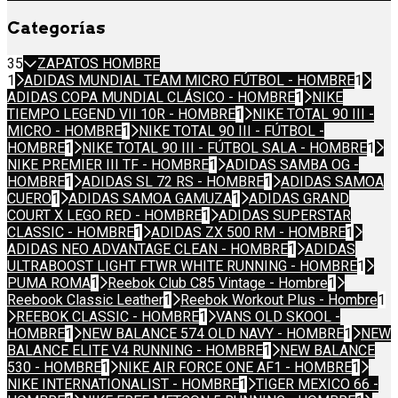
Categorías
35
ZAPATOS HOMBRE
1
ADIDAS MUNDIAL TEAM MICRO FÚTBOL - HOMBRE
1
ADIDAS COPA MUNDIAL CLÁSICO - HOMBRE
1
NIKE
TIEMPO LEGEND VII 10R - HOMBRE
1
NIKE TOTAL 90 III -
MICRO - HOMBRE
1
NIKE TOTAL 90 III - FÚTBOL -
HOMBRE
1
NIKE TOTAL 90 III - FÚTBOL SALA - HOMBRE
1
NIKE PREMIER III TF - HOMBRE
1
ADIDAS SAMBA OG -
HOMBRE
1
ADIDAS SL 72 RS - HOMBRE
1
ADIDAS SAMOA
CUERO
1
ADIDAS SAMOA GAMUZA
1
ADIDAS GRAND
COURT X LEGO RED - HOMBRE
1
ADIDAS SUPERSTAR
CLASSIC - HOMBRE
1
ADIDAS ZX 500 RM - HOMBRE
1
ADIDAS NEO ADVANTAGE CLEAN - HOMBRE
1
ADIDAS
ULTRABOOST LIGHT FTWR WHITE RUNNING - HOMBRE
1
PUMA ROMA
1
Reebok Club C85 Vintage - Hombre
1
Reebook Classic Leather
1
Reebok Workout Plus - Hombre
1
REEBOK CLASSIC - HOMBRE
1
VANS OLD SKOOL -
HOMBRE
1
NEW BALANCE 574 OLD NAVY - HOMBRE
1
NEW
BALANCE ELITE V4 RUNNING - HOMBRE
1
NEW BALANCE
530 - HOMBRE
1
NIKE AIR FORCE ONE AF1 - HOMBRE
1
NIKE INTERNATIONALIST - HOMBRE
1
TIGER MEXICO 66 -