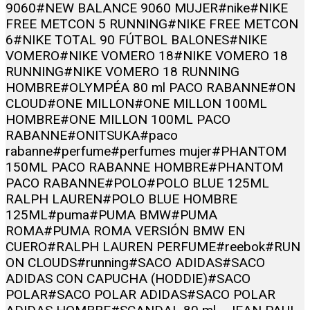
9060
#NEW BALANCE 9060 MUJER
#nike
#NIKE
FREE METCON 5 RUNNING
#NIKE FREE METCON
6
#NIKE TOTAL 90 FÚTBOL BALONES
#NIKE
VOMERO
#NIKE VOMERO 18
#NIKE VOMERO 18
RUNNING
#NIKE VOMERO 18 RUNNING
HOMBRE
#OLYMPÉA 80 ml PACO RABANNE
#ON
CLOUD
#ONE MILLON
#ONE MILLON 100ML
HOMBRE
#ONE MILLON 100ML PACO
RABANNE
#ONITSUKA
#paco
rabanne
#perfume
#perfumes mujer
#PHANTOM
150ML PACO RABANNE HOMBRE
#PHANTOM
PACO RABANNE
#POLO
#POLO BLUE 125ML
RALPH LAUREN
#POLO BLUE HOMBRE
125ML
#puma
#PUMA BMW
#PUMA
ROMA
#PUMA ROMA VERSIÓN BMW EN
CUERO
#RALPH LAUREN PERFUME
#reebok
#RUN
ON CLOUDS
#running
#SACO ADIDAS
#SACO
ADIDAS CON CAPUCHA (HODDIE)
#SACO
POLAR
#SACO POLAR ADIDAS
#SACO POLAR