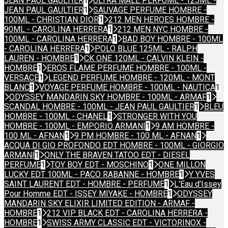
JEAN PAUL GAULTIER
1
ULTRA MALE PERFUME - 125ML -
JEAN PAUL GAULTIER
1
SAUVAGE PERFUME HOMBRE -
100ML - CHRISTIAN DIOR
1
212 MEN HEROES HOMBRE -
90ML - CAROLINA HERRERA
1
212 MEN NYC HOMBRE -
100ML - CAROLINA HERRERA
1
BAD BOY HOMBRE - 100ML
- CAROLINA HERRERA
1
POLO BLUE 125ML - RALPH
LAUREN - HOMBRE
1
CK ONE 120ML - CALVIN KLEIN -
HOMBRE
1
EROS FLAME PERFUME HOMBRE - 100ML -
VERSACE
1
LEGEND PERFUME HOMBRE - 120ML - MONT
BLANC
1
VOYAGE PERFUME HOMBRE - 100ML - NAUTICA
1
ODYSSEY MANDARIN SKY HOMBRE - 100ML - ARMAF
1
SCANDAL HOMBRE - 100ML - JEAN PAUL GAULTIER
1
BLEU
HOMBRE - 100ML - CHANEL
1
STRONGER WITH YOU
HOMBRE - 100ML - EMPORIO ARMANI
1
9 AM HOMBRE -
100 ML - AFNAN
1
9 PM HOMBRE - 100 ML - AFNAN
1
ACQUA DI GIO PROFONDO EDT HOMBRE - 100ML - GIORGIO
ARMANI
1
ONLY THE BRAVEN TATOO EDT - DIESEL
PERFUME
1
TOY BOY EDT - MOSCHINO
1
ONE MILLON
LUCKY EDT 100ML - PACO RABANNE - HOMBRE
1
Y YVES
SAINT LAURENT EDT - HOMBRE - PERFUME
1
L'Eau d'Issey
Pour Homme EDT - ISSEY MIYAKE - HOMBRE
1
ODYSSEY
MANDARIN SKY ELIXIR LIMITED EDITION - ARMAF -
HOMBRE
1
212 VIP BLACK EDT - CAROLINA HERRERA -
HOMBRE
1
SWISS ARMY CLASSIC EDT - VICTORINOX -