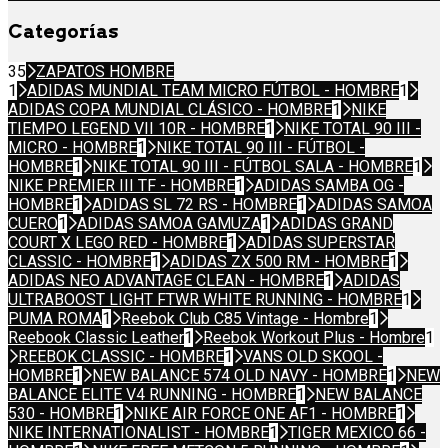
Categorías
35
ZAPATOS HOMBRE
1
ADIDAS MUNDIAL TEAM MICRO FÚTBOL - HOMBRE
1
ADIDAS COPA MUNDIAL CLÁSICO - HOMBRE
1
NIKE
TIEMPO LEGEND VII 10R - HOMBRE
1
NIKE TOTAL 90 III -
MICRO - HOMBRE
1
NIKE TOTAL 90 III - FÚTBOL -
HOMBRE
1
NIKE TOTAL 90 III - FÚTBOL SALA - HOMBRE
1
NIKE PREMIER III TF - HOMBRE
1
ADIDAS SAMBA OG -
HOMBRE
1
ADIDAS SL 72 RS - HOMBRE
1
ADIDAS SAMOA
CUERO
1
ADIDAS SAMOA GAMUZA
1
ADIDAS GRAND
COURT X LEGO RED - HOMBRE
1
ADIDAS SUPERSTAR
CLASSIC - HOMBRE
1
ADIDAS ZX 500 RM - HOMBRE
1
ADIDAS NEO ADVANTAGE CLEAN - HOMBRE
1
ADIDAS
ULTRABOOST LIGHT FTWR WHITE RUNNING - HOMBRE
1
PUMA ROMA
1
Reebok Club C85 Vintage - Hombre
1
Reebook Classic Leather
1
Reebok Workout Plus - Hombre
1
REEBOK CLASSIC - HOMBRE
1
VANS OLD SKOOL -
HOMBRE
1
NEW BALANCE 574 OLD NAVY - HOMBRE
1
NEW
BALANCE ELITE V4 RUNNING - HOMBRE
1
NEW BALANCE
530 - HOMBRE
1
NIKE AIR FORCE ONE AF1 - HOMBRE
1
NIKE INTERNATIONALIST - HOMBRE
1
TIGER MEXICO 66 -