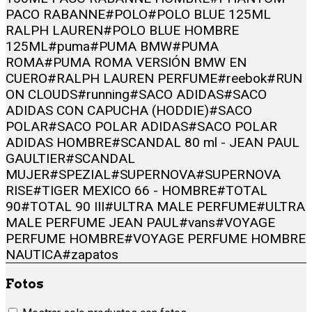
PACO RABANNE
#POLO
#POLO BLUE 125ML
RALPH LAUREN
#POLO BLUE HOMBRE
125ML
#puma
#PUMA BMW
#PUMA
ROMA
#PUMA ROMA VERSIÓN BMW EN
CUERO
#RALPH LAUREN PERFUME
#reebok
#RUN
ON CLOUDS
#running
#SACO ADIDAS
#SACO
ADIDAS CON CAPUCHA (HODDIE)
#SACO
POLAR
#SACO POLAR ADIDAS
#SACO POLAR
ADIDAS HOMBRE
#SCANDAL 80 ml - JEAN PAUL
GAULTIER
#SCANDAL
MUJER
#SPEZIAL
#SUPERNOVA
#SUPERNOVA
RISE
#TIGER MEXICO 66 - HOMBRE
#TOTAL
90
#TOTAL 90 III
#ULTRA MALE PERFUME
#ULTRA
MALE PERFUME JEAN PAUL
#vans
#VOYAGE
PERFUME HOMBRE
#VOYAGE PERFUME HOMBRE
NAUTICA
#zapatos
Fotos