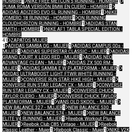
HOMBRE
1
NIKE FREE METCON 5 RUNNING - HOMBRE
1
PUMA ROMA VERSIÓN BMW EN CUERO - HOMBRE
1
ADIDAS ADIZERO EVO SL RUNNING - HOMBRE
1
NIKE
VOMERO 18 RUNNING - HOMBRE
1
ON RUNNING
CLOUDHORIZON RUNNING - HOMBRE
1
ADIDAS STAN
SMITH - HOMBRE
1
NIKE AF1 TABLA SPECIAL EDITION -
HOMBRE
41
ZAPATOS MUJER
1
ADIDAS SAMBA OG - MUJER
1
ADIDAS CAMPUS 00s -
MUJER
1
ADIDAS SUPERSTAR CLASSIC - MUJER
1
ADIDAS
GRAND COURT X LEGO RED - MUJER
1
ADIDAS NEO
ADVANTAGE CLEAN - MUJER
1
ADIDAS ZX 500 RM -
MUJER
1
ADIDAS SAMBA E W PLATAFORMA - MUJER
1
ADIDAS ULTRABOOST LIGHT FTWR WHITE RUNNING -
MUJER
1
CONVERSE RUN STAR HIKE HIGH - MUJER
1
CONVERSE RUN STAR LEGACY CX - MUJER
1
CONVERSE
RUN STAR LEGACY CX - MUJER
1
CONVERSE CHUCK
TAYLOR CUERO - MUJER
2
CONVERSE CHUCK TAYLOR
PLATAFORMA - MUJER
1
VANS OLD SKOOL - MUJER
1
NEW BALANCE 327 - MUJER
1
NEW BALANCE 530 -
MUJER
1
NEW BALANCE 574 - MUJER
1
NEW BALANCE
ELITE V4 RUNNING - MUJER
1
Reebok Workout Plus -
MUJER
1
Reebok Club C85 Vintage - MUJER
1
Reebok
Classic Leather - Mujer
1
Rebook Classic - Mujer
1
NIKE V2K