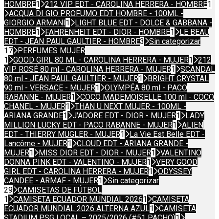
HOMBRE
1
212 VIP EDT - CAROLINA HERRERA - HOMBRE
1
ACQUA DI GIO PROFUMO EDT HOMBRE - 100ML -
GIORGIO ARMANI
1
LIGHT BLUE EDT - DOLCE & GABBANA -
HOMBRE
1
FAHRENHEIT EDT - DIOR - HOMBRE
1
LE BEAU
EDT - JEAN PAUL GAULTIER - HOMBRE
3
Sin categorizar
17
PERFUMES MUJER
1
GOOD GIRL 80 ML - CAROLINA HERRERA - MUJER
1
212
VIP ROSÉ 80 ml - CAROLINA HERRERA - MUJER
1
SCANDAL
80 ml - JEAN PAUL GAULTIER - MUJER
1
BRIGHT CRYSTAL
90 ml - VERSACE - MUJER
1
OLYMPÉA 80 ml - PACO
RABANNE - MUJER
1
COCO MADEMOISELLE 100 ml - COCO
CHANEL - MUJER
1
THAN U NEXT MUJER - 100ML -
ARIANA GRANDE
1
J'ADORE EDT - DIOR - MUJER
1
LADY
MILLION LUCKY EDT - PACO RABANNE - MUJER
1
ALIEN
EDT - THIERRY MUGLER - MUJER
1
La Vie Est Belle EDT -
Lancôme - MUJER
1
CLOUD EDT - ARIANA GRANDE -
MUJER
1
MISS DIOR EDT - DIOR - MUJER
1
VALENTINO
DONNA PINK EDT - VALENTINO - MUJER
1
VERY GOOD
GIRL EDT - CAROLINA HERRERA - MUJER
1
ODYSSEY
CANDEE - ARMAF - MUJER
1
Sin categorizar
29
CAMISETAS DE FÚTBOL
1
CAMISETA ECUADOR MUNDIAL 2026
1
CAMISETA
ECUADOR MUNDIAL 2026 ALTERNA AZUL
1
CAMISETA
STADIUM PSG LOCAL – 2025/2026 (#51 PACHO)
1