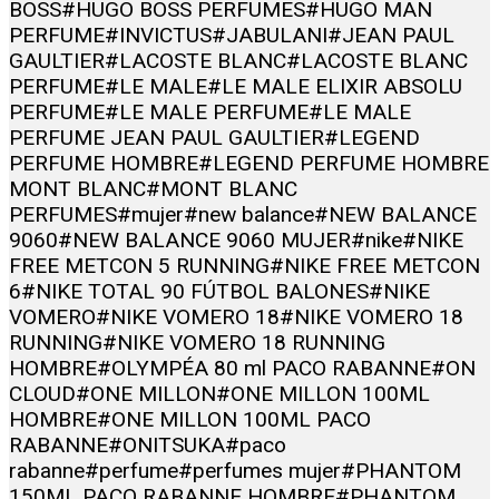
BOSS
#HUGO BOSS PERFUMES
#HUGO MAN
PERFUME
#INVICTUS
#JABULANI
#JEAN PAUL
GAULTIER
#LACOSTE BLANC
#LACOSTE BLANC
PERFUME
#LE MALE
#LE MALE ELIXIR ABSOLU
PERFUME
#LE MALE PERFUME
#LE MALE
PERFUME JEAN PAUL GAULTIER
#LEGEND
PERFUME HOMBRE
#LEGEND PERFUME HOMBRE
MONT BLANC
#MONT BLANC
PERFUMES
#mujer
#new balance
#NEW BALANCE
9060
#NEW BALANCE 9060 MUJER
#nike
#NIKE
FREE METCON 5 RUNNING
#NIKE FREE METCON
6
#NIKE TOTAL 90 FÚTBOL BALONES
#NIKE
VOMERO
#NIKE VOMERO 18
#NIKE VOMERO 18
RUNNING
#NIKE VOMERO 18 RUNNING
HOMBRE
#OLYMPÉA 80 ml PACO RABANNE
#ON
CLOUD
#ONE MILLON
#ONE MILLON 100ML
HOMBRE
#ONE MILLON 100ML PACO
RABANNE
#ONITSUKA
#paco
rabanne
#perfume
#perfumes mujer
#PHANTOM
150ML PACO RABANNE HOMBRE
#PHANTOM