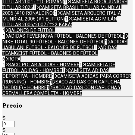
TITULAR 2001 (#10 ROMÁN)
1
CAMISETA BOCA JUNIORS
TITULAR 2026
1
CAMISETA BRASIL TITULAR MUNDIAL
2006 (#10 RONALDIÑO)
1
CAMISETA ARQUERO ITALIA
MUNDIAL 2006 (#1 BUFFON)
1
CAMISETA AC MILÁN
TITULAR 2006/2007 (#22 KAKÁ)
4
BALONES DE FÚTBOL
1
ADIDAS FEVERNOVA FÚTBOL - BALONES DE FÚTBOL
1
NIKE TOTAL 90 FÚTBOL - BALONES DE FÚTBOL
1
ADIDAS
JABULANI FÚTBOL - BALONES DE FÚTBOL
1
ADIDAS
TEAMGEIST FÚTBOL - BALONES DE FÚTBOL
6
ROPA
1
SACO POLAR ADIDAS - HOMBRE
1
CAMISETA DE
FÚTBOL ADIDAS - HOMBRE
1
CAMISETA ADIDAS
DEPORTIVA - HOMBRE
1
CAMISETA ADIDAS PARA CORRER
(RUNNING) - HOMBRE
1
SACO ADIDAS CON CAPUCHA
(HODDIE) - HOMBRE
1
SACO ADIDAS CON CAPUCHA Y
CREMALLERA COMPLETA - HOMBRE
Precio