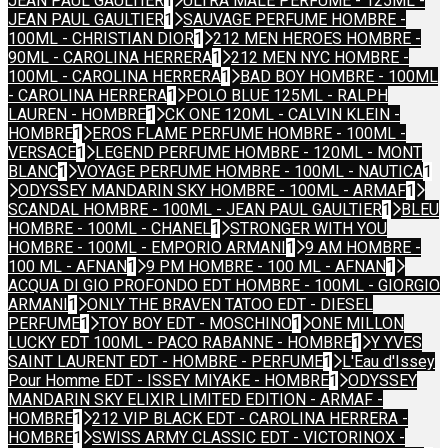
JEAN PAUL GAULTIER
1
ULTRA MALE PERFUME - 125ML -
JEAN PAUL GAULTIER
1
SAUVAGE PERFUME HOMBRE -
100ML - CHRISTIAN DIOR
1
212 MEN HEROES HOMBRE -
90ML - CAROLINA HERRERA
1
212 MEN NYC HOMBRE -
100ML - CAROLINA HERRERA
1
BAD BOY HOMBRE - 100ML
- CAROLINA HERRERA
1
POLO BLUE 125ML - RALPH
LAUREN - HOMBRE
1
CK ONE 120ML - CALVIN KLEIN -
HOMBRE
1
EROS FLAME PERFUME HOMBRE - 100ML -
VERSACE
1
LEGEND PERFUME HOMBRE - 120ML - MONT
BLANC
1
VOYAGE PERFUME HOMBRE - 100ML - NAUTICA
1
ODYSSEY MANDARIN SKY HOMBRE - 100ML - ARMAF
1
SCANDAL HOMBRE - 100ML - JEAN PAUL GAULTIER
1
BLEU
HOMBRE - 100ML - CHANEL
1
STRONGER WITH YOU
HOMBRE - 100ML - EMPORIO ARMANI
1
9 AM HOMBRE -
100 ML - AFNAN
1
9 PM HOMBRE - 100 ML - AFNAN
1
ACQUA DI GIO PROFONDO EDT HOMBRE - 100ML - GIORGIO
ARMANI
1
ONLY THE BRAVEN TATOO EDT - DIESEL
PERFUME
1
TOY BOY EDT - MOSCHINO
1
ONE MILLON
LUCKY EDT 100ML - PACO RABANNE - HOMBRE
1
Y YVES
SAINT LAURENT EDT - HOMBRE - PERFUME
1
L'Eau d'Issey
Pour Homme EDT - ISSEY MIYAKE - HOMBRE
1
ODYSSEY
MANDARIN SKY ELIXIR LIMITED EDITION - ARMAF -
HOMBRE
1
212 VIP BLACK EDT - CAROLINA HERRERA -
HOMBRE
1
SWISS ARMY CLASSIC EDT - VICTORINOX -