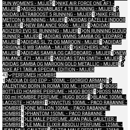
RUN WOMEN'S - MUJER
1
NIKE AIR FORCE ONE AF1 -
MUJER
1
ASICS NOVABLAST 4 TR RUNNING - MUJER
1
ADIDAS ULTRABOOST 5 RUNNING - MUJER
1
NIKE FREE
METCON 6 RUNNING - MUJER
1
ADIDAS GAZELLE INDOOR
- MUJER
1
NEW BALANCE 9060 - MUJER
1
ADIDAS
ADIZERO EVO SL RUNNING - MUJER
1
ON RUNNING CLOUD
RUNNER - MUJER
1
ADIDAS WMNS SAMBA OG 'LEOPARD -
MUJER
1
ADIDAS SL 72 OG MAROON - MUJER
1
ADIDAS
ORIGINALS WB SAMBA - MUJER
1
SKECHERS UNO -
MUJER
1
ADIDAS SAMBA OG CARDBOARD - MUJER
1
NEW
BALANCE 471 - MUJER
1
ADIDAS STAN SMITH - MUJER
1
ADIDAS SAMBA OG MAROON GOLD METALLIC - MUJER
1
NIKE AF1 TABLA SPECIAL EDITION - MUJER
43
PERFUMES HOMBRE
1
ACQUA DI GIO EDP - 100ML - GIORGIO ARMANI
1
VALENTINO BORN IN ROMA 100 ML - HOMBRE
1
BOSS
BOTTLED HOMBRE PERFUME - HUGO BOSS
1
BOSS MAN
100 ml HOMBRE PERFUME - HUGO BOSS
1
BLANC 100ML -
LACOSTE - HOMBRE
1
INVICTUS 100ML - PACO RABANNE -
HOMBRE
1
ONE MILLON 100ML - PACO RABANNE -
HOMBRE
1
PHANTOM 150ML - PACO RABANNE -
HOMBRE
1
LE MALE PERFUME JEAN PAUL GAULTIER -
HOMBRE
1
LE MALE ELIXIR ABSOLU PERFUME - 125ML -