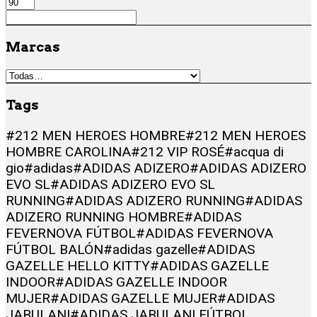
Marcas
Tags
#212 MEN HEROES HOMBRE
#212 MEN HEROES
HOMBRE CAROLINA
#212 VIP ROSÉ
#acqua di
gio
#adidas
#ADIDAS ADIZERO
#ADIDAS ADIZERO
EVO SL
#ADIDAS ADIZERO EVO SL
RUNNING
#ADIDAS ADIZERO RUNNING
#ADIDAS
ADIZERO RUNNING HOMBRE
#ADIDAS
FEVERNOVA FÚTBOL
#ADIDAS FEVERNOVA
FÚTBOL BALÓN
#adidas gazelle
#ADIDAS
GAZELLE HELLO KITTY
#ADIDAS GAZELLE
INDOOR
#ADIDAS GAZELLE INDOOR
MUJER
#ADIDAS GAZELLE MUJER
#ADIDAS
JABULANI
#ADIDAS JABULANI FÚTBOL