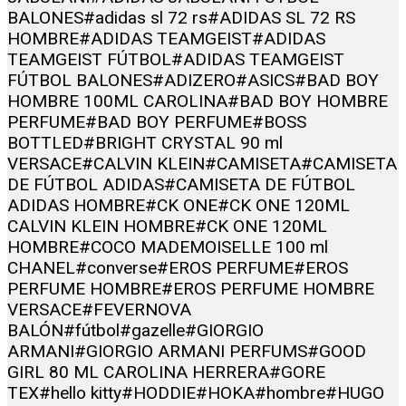
BALONES
#adidas sl 72 rs
#ADIDAS SL 72 RS
HOMBRE
#ADIDAS TEAMGEIST
#ADIDAS
TEAMGEIST FÚTBOL
#ADIDAS TEAMGEIST
FÚTBOL BALONES
#ADIZERO
#ASICS
#BAD BOY
HOMBRE 100ML CAROLINA
#BAD BOY HOMBRE
PERFUME
#BAD BOY PERFUME
#BOSS
BOTTLED
#BRIGHT CRYSTAL 90 ml
VERSACE
#CALVIN KLEIN
#CAMISETA
#CAMISETA
DE FÚTBOL ADIDAS
#CAMISETA DE FÚTBOL
ADIDAS HOMBRE
#CK ONE
#CK ONE 120ML
CALVIN KLEIN HOMBRE
#CK ONE 120ML
HOMBRE
#COCO MADEMOISELLE 100 ml
CHANEL
#converse
#EROS PERFUME
#EROS
PERFUME HOMBRE
#EROS PERFUME HOMBRE
VERSACE
#FEVERNOVA
BALÓN
#fútbol
#gazelle
#GIORGIO
ARMANI
#GIORGIO ARMANI PERFUMS
#GOOD
GIRL 80 ML CAROLINA HERRERA
#GORE
TEX
#hello kitty
#HODDIE
#HOKA
#hombre
#HUGO