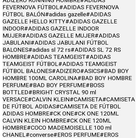
ADIZERO RUNNING HOMBRE
#ADIDAS
FEVERNOVA FÚTBOL
#ADIDAS FEVERNOVA
FÚTBOL BALÓN
#adidas gazelle
#ADIDAS
GAZELLE HELLO KITTY
#ADIDAS GAZELLE
INDOOR
#ADIDAS GAZELLE INDOOR
MUJER
#ADIDAS GAZELLE MUJER
#ADIDAS
JABULANI
#ADIDAS JABULANI FÚTBOL
BALONES
#adidas sl 72 rs
#ADIDAS SL 72 RS
HOMBRE
#ADIDAS TEAMGEIST
#ADIDAS
TEAMGEIST FÚTBOL
#ADIDAS TEAMGEIST
FÚTBOL BALONES
#ADIZERO
#ASICS
#BAD BOY
HOMBRE 100ML CAROLINA
#BAD BOY HOMBRE
PERFUME
#BAD BOY PERFUME
#BOSS
BOTTLED
#BRIGHT CRYSTAL 90 ml
VERSACE
#CALVIN KLEIN
#CAMISETA
#CAMISETA
DE FÚTBOL ADIDAS
#CAMISETA DE FÚTBOL
ADIDAS HOMBRE
#CK ONE
#CK ONE 120ML
CALVIN KLEIN HOMBRE
#CK ONE 120ML
HOMBRE
#COCO MADEMOISELLE 100 ml
CHANEL
#converse
#EROS PERFUME
#EROS