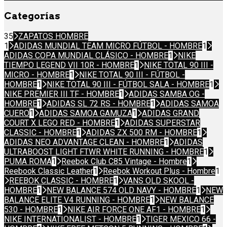
Categorías
35
ZAPATOS HOMBRE
1
ADIDAS MUNDIAL TEAM MICRO FÚTBOL - HOMBRE
1
ADIDAS COPA MUNDIAL CLÁSICO - HOMBRE
1
NIKE
TIEMPO LEGEND VII 10R - HOMBRE
1
NIKE TOTAL 90 III -
MICRO - HOMBRE
1
NIKE TOTAL 90 III - FÚTBOL -
HOMBRE
1
NIKE TOTAL 90 III - FÚTBOL SALA - HOMBRE
1
NIKE PREMIER III TF - HOMBRE
1
ADIDAS SAMBA OG -
HOMBRE
1
ADIDAS SL 72 RS - HOMBRE
1
ADIDAS SAMOA
CUERO
1
ADIDAS SAMOA GAMUZA
1
ADIDAS GRAND
COURT X LEGO RED - HOMBRE
1
ADIDAS SUPERSTAR
CLASSIC - HOMBRE
1
ADIDAS ZX 500 RM - HOMBRE
1
ADIDAS NEO ADVANTAGE CLEAN - HOMBRE
1
ADIDAS
ULTRABOOST LIGHT FTWR WHITE RUNNING - HOMBRE
1
PUMA ROMA
1
Reebok Club C85 Vintage - Hombre
1
Reebook Classic Leather
1
Reebok Workout Plus - Hombre
1
REEBOK CLASSIC - HOMBRE
1
VANS OLD SKOOL -
HOMBRE
1
NEW BALANCE 574 OLD NAVY - HOMBRE
1
NEW
BALANCE ELITE V4 RUNNING - HOMBRE
1
NEW BALANCE
530 - HOMBRE
1
NIKE AIR FORCE ONE AF1 - HOMBRE
1
NIKE INTERNATIONALIST - HOMBRE
1
TIGER MEXICO 66 -