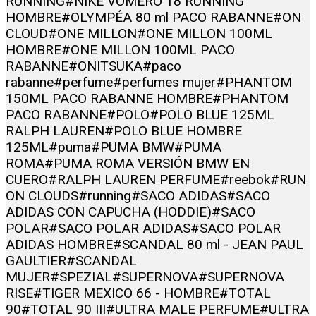
RUNNING
#NIKE VOMERO 18 RUNNING
HOMBRE
#OLYMPÉA 80 ml PACO RABANNE
#ON
CLOUD
#ONE MILLON
#ONE MILLON 100ML
HOMBRE
#ONE MILLON 100ML PACO
RABANNE
#ONITSUKA
#paco
rabanne
#perfume
#perfumes mujer
#PHANTOM
150ML PACO RABANNE HOMBRE
#PHANTOM
PACO RABANNE
#POLO
#POLO BLUE 125ML
RALPH LAUREN
#POLO BLUE HOMBRE
125ML
#puma
#PUMA BMW
#PUMA
ROMA
#PUMA ROMA VERSIÓN BMW EN
CUERO
#RALPH LAUREN PERFUME
#reebok
#RUN
ON CLOUDS
#running
#SACO ADIDAS
#SACO
ADIDAS CON CAPUCHA (HODDIE)
#SACO
POLAR
#SACO POLAR ADIDAS
#SACO POLAR
ADIDAS HOMBRE
#SCANDAL 80 ml - JEAN PAUL
GAULTIER
#SCANDAL
MUJER
#SPEZIAL
#SUPERNOVA
#SUPERNOVA
RISE
#TIGER MEXICO 66 - HOMBRE
#TOTAL
90
#TOTAL 90 III
#ULTRA MALE PERFUME
#ULTRA