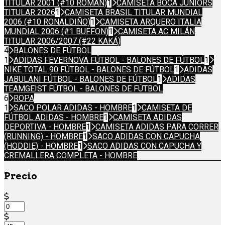
TITULAR 2001 (#10 ROMÁN)
1
CAMISETA BOCA JUNIORS
TITULAR 2026
1
CAMISETA BRASIL TITULAR MUNDIAL
2006 (#10 RONALDIÑO)
1
CAMISETA ARQUERO ITALIA
MUNDIAL 2006 (#1 BUFFON)
1
CAMISETA AC MILÁN
TITULAR 2006/2007 (#22 KAKÁ)
4
BALONES DE FÚTBOL
1
ADIDAS FEVERNOVA FÚTBOL - BALONES DE FÚTBOL
1
NIKE TOTAL 90 FÚTBOL - BALONES DE FÚTBOL
1
ADIDAS
JABULANI FÚTBOL - BALONES DE FÚTBOL
1
ADIDAS
TEAMGEIST FÚTBOL - BALONES DE FÚTBOL
6
ROPA
1
SACO POLAR ADIDAS - HOMBRE
1
CAMISETA DE
FÚTBOL ADIDAS - HOMBRE
1
CAMISETA ADIDAS
DEPORTIVA - HOMBRE
1
CAMISETA ADIDAS PARA CORRER
(RUNNING) - HOMBRE
1
SACO ADIDAS CON CAPUCHA
(HODDIE) - HOMBRE
1
SACO ADIDAS CON CAPUCHA Y
CREMALLERA COMPLETA - HOMBRE
Precio