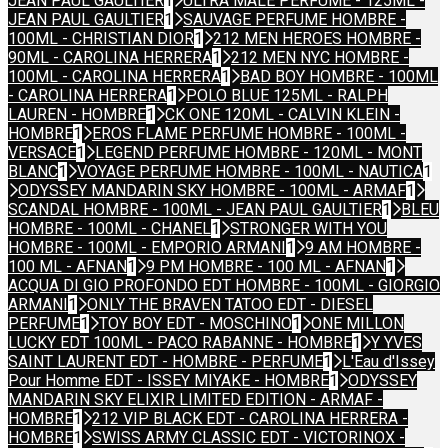
JEAN PAUL GAULTIER
1
ULTRA MALE PERFUME - 125ML -
JEAN PAUL GAULTIER
1
SAUVAGE PERFUME HOMBRE -
100ML - CHRISTIAN DIOR
1
212 MEN HEROES HOMBRE -
90ML - CAROLINA HERRERA
1
212 MEN NYC HOMBRE -
100ML - CAROLINA HERRERA
1
BAD BOY HOMBRE - 100ML
- CAROLINA HERRERA
1
POLO BLUE 125ML - RALPH
LAUREN - HOMBRE
1
CK ONE 120ML - CALVIN KLEIN -
HOMBRE
1
EROS FLAME PERFUME HOMBRE - 100ML -
VERSACE
1
LEGEND PERFUME HOMBRE - 120ML - MONT
BLANC
1
VOYAGE PERFUME HOMBRE - 100ML - NAUTICA
1
ODYSSEY MANDARIN SKY HOMBRE - 100ML - ARMAF
1
SCANDAL HOMBRE - 100ML - JEAN PAUL GAULTIER
1
BLEU
HOMBRE - 100ML - CHANEL
1
STRONGER WITH YOU
HOMBRE - 100ML - EMPORIO ARMANI
1
9 AM HOMBRE -
100 ML - AFNAN
1
9 PM HOMBRE - 100 ML - AFNAN
1
ACQUA DI GIO PROFONDO EDT HOMBRE - 100ML - GIORGIO
ARMANI
1
ONLY THE BRAVEN TATOO EDT - DIESEL
PERFUME
1
TOY BOY EDT - MOSCHINO
1
ONE MILLON
LUCKY EDT 100ML - PACO RABANNE - HOMBRE
1
Y YVES
SAINT LAURENT EDT - HOMBRE - PERFUME
1
L'Eau d'Issey
Pour Homme EDT - ISSEY MIYAKE - HOMBRE
1
ODYSSEY
MANDARIN SKY ELIXIR LIMITED EDITION - ARMAF -
HOMBRE
1
212 VIP BLACK EDT - CAROLINA HERRERA -
HOMBRE
1
SWISS ARMY CLASSIC EDT - VICTORINOX -