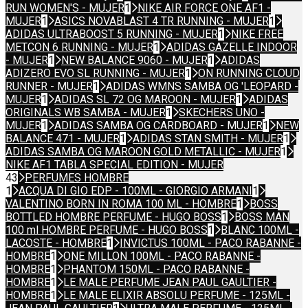
RUN WOMEN'S - MUJER
1
NIKE AIR FORCE ONE AF1 -
MUJER
1
ASICS NOVABLAST 4 TR RUNNING - MUJER
1
ADIDAS ULTRABOOST 5 RUNNING - MUJER
1
NIKE FREE
METCON 6 RUNNING - MUJER
1
ADIDAS GAZELLE INDOOR
- MUJER
1
NEW BALANCE 9060 - MUJER
1
ADIDAS
ADIZERO EVO SL RUNNING - MUJER
1
ON RUNNING CLOUD
RUNNER - MUJER
1
ADIDAS WMNS SAMBA OG 'LEOPARD -
MUJER
1
ADIDAS SL 72 OG MAROON - MUJER
1
ADIDAS
ORIGINALS WB SAMBA - MUJER
1
SKECHERS UNO -
MUJER
1
ADIDAS SAMBA OG CARDBOARD - MUJER
1
NEW
BALANCE 471 - MUJER
1
ADIDAS STAN SMITH - MUJER
1
ADIDAS SAMBA OG MAROON GOLD METALLIC - MUJER
1
NIKE AF1 TABLA SPECIAL EDITION - MUJER
43
PERFUMES HOMBRE
1
ACQUA DI GIO EDP - 100ML - GIORGIO ARMANI
1
VALENTINO BORN IN ROMA 100 ML - HOMBRE
1
BOSS
BOTTLED HOMBRE PERFUME - HUGO BOSS
1
BOSS MAN
100 ml HOMBRE PERFUME - HUGO BOSS
1
BLANC 100ML -
LACOSTE - HOMBRE
1
INVICTUS 100ML - PACO RABANNE -
HOMBRE
1
ONE MILLON 100ML - PACO RABANNE -
HOMBRE
1
PHANTOM 150ML - PACO RABANNE -
HOMBRE
1
LE MALE PERFUME JEAN PAUL GAULTIER -
HOMBRE
1
LE MALE ELIXIR ABSOLU PERFUME - 125ML -