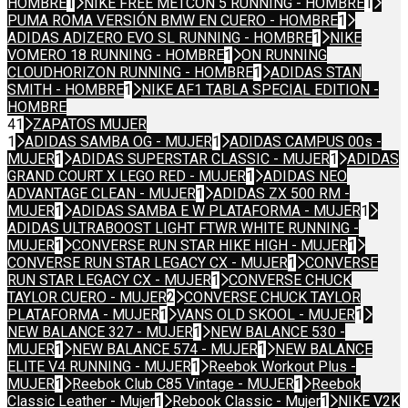
HOMBRE
1
NIKE FREE METCON 5 RUNNING - HOMBRE
1
PUMA ROMA VERSIÓN BMW EN CUERO - HOMBRE
1
ADIDAS ADIZERO EVO SL RUNNING - HOMBRE
1
NIKE
VOMERO 18 RUNNING - HOMBRE
1
ON RUNNING
CLOUDHORIZON RUNNING - HOMBRE
1
ADIDAS STAN
SMITH - HOMBRE
1
NIKE AF1 TABLA SPECIAL EDITION -
HOMBRE
41
ZAPATOS MUJER
1
ADIDAS SAMBA OG - MUJER
1
ADIDAS CAMPUS 00s -
MUJER
1
ADIDAS SUPERSTAR CLASSIC - MUJER
1
ADIDAS
GRAND COURT X LEGO RED - MUJER
1
ADIDAS NEO
ADVANTAGE CLEAN - MUJER
1
ADIDAS ZX 500 RM -
MUJER
1
ADIDAS SAMBA E W PLATAFORMA - MUJER
1
ADIDAS ULTRABOOST LIGHT FTWR WHITE RUNNING -
MUJER
1
CONVERSE RUN STAR HIKE HIGH - MUJER
1
CONVERSE RUN STAR LEGACY CX - MUJER
1
CONVERSE
RUN STAR LEGACY CX - MUJER
1
CONVERSE CHUCK
TAYLOR CUERO - MUJER
2
CONVERSE CHUCK TAYLOR
PLATAFORMA - MUJER
1
VANS OLD SKOOL - MUJER
1
NEW BALANCE 327 - MUJER
1
NEW BALANCE 530 -
MUJER
1
NEW BALANCE 574 - MUJER
1
NEW BALANCE
ELITE V4 RUNNING - MUJER
1
Reebok Workout Plus -
MUJER
1
Reebok Club C85 Vintage - MUJER
1
Reebok
Classic Leather - Mujer
1
Rebook Classic - Mujer
1
NIKE V2K