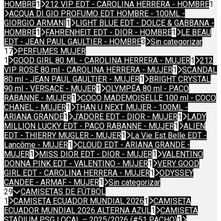
HOMBRE
1
212 VIP EDT - CAROLINA HERRERA - HOMBRE
1
ACQUA DI GIO PROFUMO EDT HOMBRE - 100ML -
GIORGIO ARMANI
1
LIGHT BLUE EDT - DOLCE & GABBANA -
HOMBRE
1
FAHRENHEIT EDT - DIOR - HOMBRE
1
LE BEAU
EDT - JEAN PAUL GAULTIER - HOMBRE
3
Sin categorizar
17
PERFUMES MUJER
1
GOOD GIRL 80 ML - CAROLINA HERRERA - MUJER
1
212
VIP ROSÉ 80 ml - CAROLINA HERRERA - MUJER
1
SCANDAL
80 ml - JEAN PAUL GAULTIER - MUJER
1
BRIGHT CRYSTAL
90 ml - VERSACE - MUJER
1
OLYMPÉA 80 ml - PACO
RABANNE - MUJER
1
COCO MADEMOISELLE 100 ml - COCO
CHANEL - MUJER
1
THAN U NEXT MUJER - 100ML -
ARIANA GRANDE
1
J'ADORE EDT - DIOR - MUJER
1
LADY
MILLION LUCKY EDT - PACO RABANNE - MUJER
1
ALIEN
EDT - THIERRY MUGLER - MUJER
1
La Vie Est Belle EDT -
Lancôme - MUJER
1
CLOUD EDT - ARIANA GRANDE -
MUJER
1
MISS DIOR EDT - DIOR - MUJER
1
VALENTINO
DONNA PINK EDT - VALENTINO - MUJER
1
VERY GOOD
GIRL EDT - CAROLINA HERRERA - MUJER
1
ODYSSEY
CANDEE - ARMAF - MUJER
1
Sin categorizar
29
CAMISETAS DE FÚTBOL
1
CAMISETA ECUADOR MUNDIAL 2026
1
CAMISETA
ECUADOR MUNDIAL 2026 ALTERNA AZUL
1
CAMISETA
STADIUM PSG LOCAL – 2025/2026 (#51 PACHO)
1