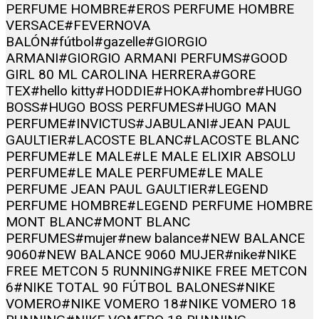
PERFUME HOMBRE
#EROS PERFUME HOMBRE
VERSACE
#FEVERNOVA
BALÓN
#fútbol
#gazelle
#GIORGIO
ARMANI
#GIORGIO ARMANI PERFUMS
#GOOD
GIRL 80 ML CAROLINA HERRERA
#GORE
TEX
#hello kitty
#HODDIE
#HOKA
#hombre
#HUGO
BOSS
#HUGO BOSS PERFUMES
#HUGO MAN
PERFUME
#INVICTUS
#JABULANI
#JEAN PAUL
GAULTIER
#LACOSTE BLANC
#LACOSTE BLANC
PERFUME
#LE MALE
#LE MALE ELIXIR ABSOLU
PERFUME
#LE MALE PERFUME
#LE MALE
PERFUME JEAN PAUL GAULTIER
#LEGEND
PERFUME HOMBRE
#LEGEND PERFUME HOMBRE
MONT BLANC
#MONT BLANC
PERFUMES
#mujer
#new balance
#NEW BALANCE
9060
#NEW BALANCE 9060 MUJER
#nike
#NIKE
FREE METCON 5 RUNNING
#NIKE FREE METCON
6
#NIKE TOTAL 90 FÚTBOL BALONES
#NIKE
VOMERO
#NIKE VOMERO 18
#NIKE VOMERO 18