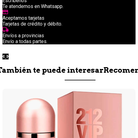
Escríbenos
Te atendemos en Whatsapp.
Aceptamos tarjetas
Tarjetas de crédito y débito.
Envíos a provincias
Envío a todas partes.
Anterior
Siguiente
También te puede interesar
Recome